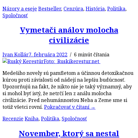
Názory a eseje
Bestseller
,
Cenzúra
,
História
,
Politika
,
Spoločnosť
Vymetači análov molocha
civilizácie
Ivan Kollár
7. februára 2022
/ 6 minút čítania
Foto: Ruskikerestur.net
Medešiho novely sú pamfletom a účinnou detoxikačnou
kúrou proti závislosti od nádejí na lepšiu budúcnosť.
Upozorňujú na fakt, že nikto nie je taký významný, aby
si mohol byť istý, že netrčí len z análu molocha
civilizácie. Pred nehumánnosťou Neba a Zeme sme si
totiž všetci rovní.
Pokračovať v čítaní
→
Recenzie
Kniha
,
Politika
,
Spoločnosť
November, ktorý sa nestal