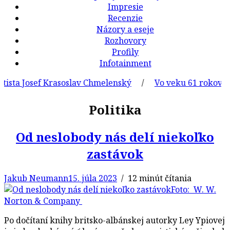
Impresie
Recenzie
Názory a eseje
Rozhovory
Profily
Infotainment
sta Josef Krasoslav Chmelenský
/
Vo veku 61 rokov zomre
Politika
Od neslobody nás delí niekoľko
zastávok
Jakub Neumann
15. júla 2023
/ 12 minút čítania
Foto: W. W.
Norton & Company
Po dočítaní knihy britsko-albánskej autorky Ley Ypiovej