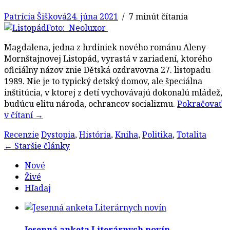
Patrícia Šišková
24. júna 2021
/ 7 minút čítania
Foto: Neoluxor
Magdalena, jedna z hrdiniek nového románu Aleny
Mornštajnovej Listopád, vyrastá v zariadení, ktorého
oficiálny názov znie Dětská ozdravovna 27. listopadu
1989. Nie je to typický detský domov, ale špeciálna
inštitúcia, v ktorej z detí vychovávajú dokonalú mládež,
budúcu elitu národa, ochrancov socializmu.
Pokračovať
v čítaní
→
Recenzie
Dystopia
,
História
,
Kniha
,
Politika
,
Totalita
Post
←
Staršie články
navigation
Nové
Živé
Hľadaj
Jesenná anketa Literárnych novín