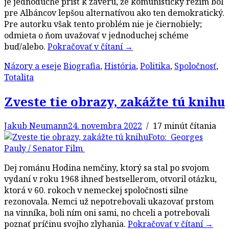
je jednoduché prísť k záveru, že komunistický režim bol
pre Albáncov lepšou alternatívou ako ten demokratický.
Pre autorku však tento problém nie je čiernobiely;
odmieta o ňom uvažovať v jednoduchej schéme
buď/alebo.
Pokračovať v čítaní
→
Názory a eseje
Biografia
,
História
,
Politika
,
Spoločnosť
,
Totalita
Zveste tie obrazy, zakážte tú knihu
Jakub Neumann
24. novembra 2022
/ 17 minút čítania
Foto: Georges
Pauly / Senator Film
Dej románu Hodina nemčiny, ktorý sa stal po svojom
vydaní v roku 1968 ihneď bestsellerom, otvoril otázku,
ktorá v 60. rokoch v nemeckej spoločnosti silne
rezonovala. Nemci už nepotrebovali ukazovať prstom
na vinníka, boli ním oni sami, no chceli a potrebovali
poznať príčinu svojho zlyhania.
Pokračovať v čítaní
→