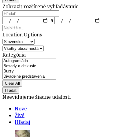
View
Zobraziť rozšírené vyhľadávanie
Type
Hľadať
termíny
a
Najbližšie...
Location Options
Krajina
mesto
Kategória
Kategória
Clear All
Hľadať
Neevidujeme žiadne udalosti
Nové
Živé
Hľadaj