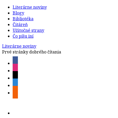
Literárne noviny
Blogy
Bibliotéka
Čitáreň
Užitočné strany
Čo píšu iní
Literárne noviny
Prvé stránky dobrého čítania