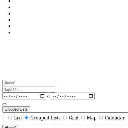
Hľadať
Najbližšie...
termíny
a
Grouped Lists
Search
List
Grouped Lists
Grid
Map
Calendar
Results
Hľadať