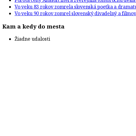
Porota ceny Anasoft litera zverejnila tohtoročnú desi
Vo veku 83 rokov zomrela slovenská poetka a drama
Vo veku 90 rokov zomrel slovenský divadelný a filmov
Kam a kedy do mesta
Žiadne udalosti