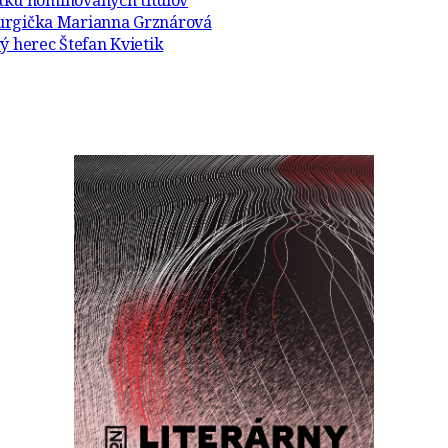
atku nominovaných titulov
turgička Marianna Grznárová
ý herec Štefan Kvietik