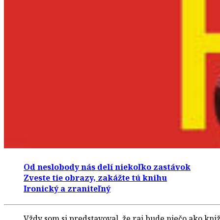
Od neslobody nás delí niekoľko zastávok
Zveste tie obrazy, zakážte tú knihu
Ironický a zraniteľný
Vždy som si predstavoval, že raj bude niečo ako kni