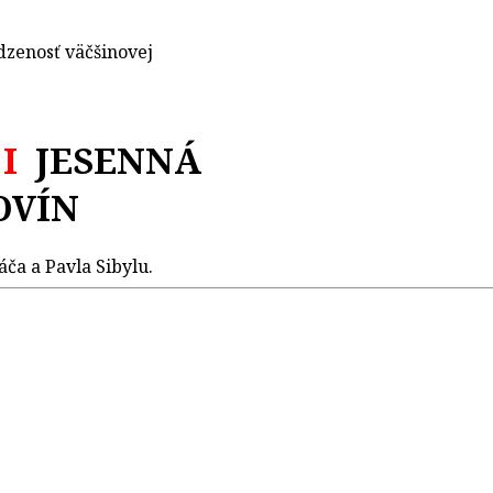
dzenosť väčšinovej
I
JESENNÁ
OVÍN
áča a Pavla Sibylu.