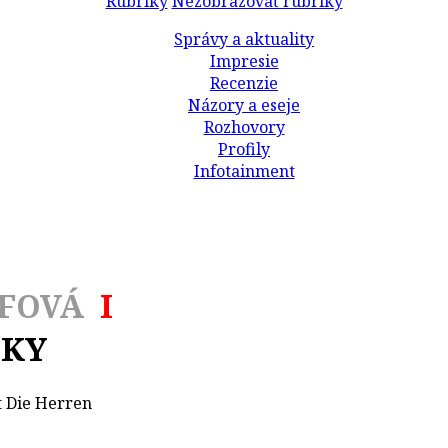
Rubriky
Nezobrazovať rubriky
Správy a aktuality
Impresie
Recenzie
Názory a eseje
Rozhovory
Profily
Infotainment
TELEG
FOVÁ
I
TKY
t Die Herren