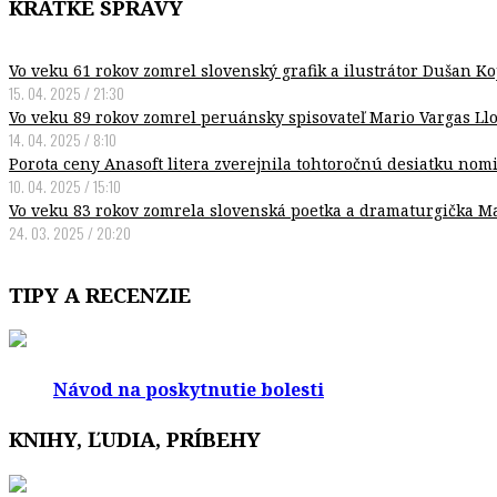
KRÁTKE SPRÁVY
Vo veku 61 rokov zomrel slovenský grafik a ilustrátor Dušan K
15. 04. 2025 / 21:30
Vo veku 89 rokov zomrel peruánsky spisovateľ Mario Vargas Ll
14. 04. 2025 / 8:10
Porota ceny Anasoft litera zverejnila tohtoročnú desiatku nom
10. 04. 2025 / 15:10
Vo veku 83 rokov zomrela slovenská poetka a dramaturgička 
24. 03. 2025 / 20:20
TIPY A RECENZIE
Návod na poskytnutie bolesti
KNIHY, ĽUDIA, PRÍBEHY