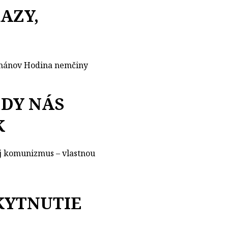
AZY,
ománov Hodina nemčiny
DY NÁS
K
j komunizmus – vlastnou
KYTNUTIE