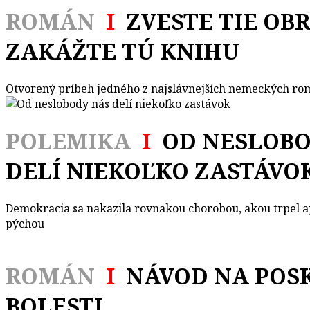
ROMÁN
I
ZVESTE TIE OBR
ZAKÁŽTE TÚ KNIHU
Otvorený príbeh jedného z najslávnejších nemeckých r
POLEMIKA
I
OD NESLOBO
DELÍ NIEKOĽKO ZASTÁVO
Demokracia sa nakazila rovnakou chorobou, akou trpel a
pýchou
ROMÁN
I
NÁVOD NA POS
BOLESTI