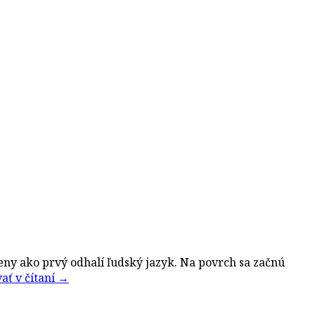
eny ako prvý odhalí ľudský jazyk. Na povrch sa začnú
ať v čítaní
→