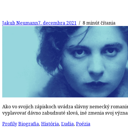
Jakub Neumann
7. decembra 2021
/ 8 minút čítania
Ako vo svojich zápiskoch uvádza slávny nemecký romanist
vyplavovať dávno zabudnuté slová, iné zmenia svoj význ
Profily
Biografia
,
História
,
Ľudia
,
Poézia