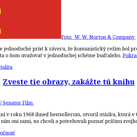
Foto: W. W. Norton & Company
je jednoduché prísť k záveru, že komunistický režim bol p
ieta o ňom uvažovať v jednoduchej schéme buď/alebo.
Pokra
talita
Zveste tie obrazy, zakážte tú knihu
 / Senator Film
í v roku 1968 ihneď bestsellerom, otvoril otázku, ktorá v 
ním oni sami, no chceli a potrebovali poznať príčinu svojh
očnosť