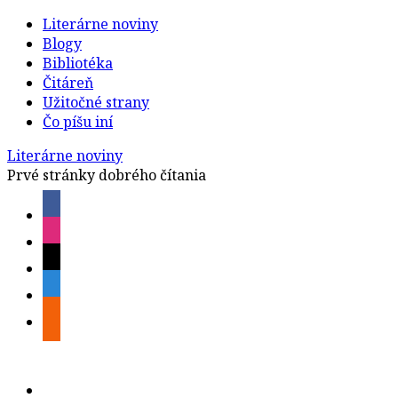
Literárne noviny
Blogy
Bibliotéka
Čitáreň
Užitočné strany
Čo píšu iní
Literárne noviny
Prvé stránky dobrého čítania