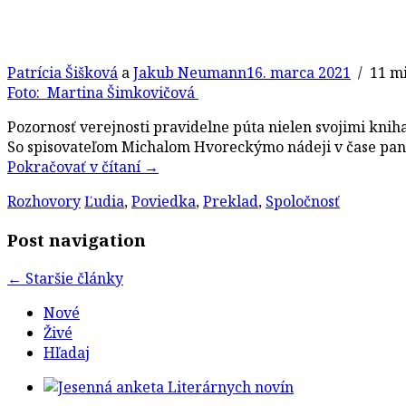
Patrícia Šišková
a
Jakub Neumann
16. marca 2021
/ 11 mi
Foto: Martina Šimkovičová
Pozornosť verejnosti pravidelne púta nielen svojimi kniha
So spisovateľom Michalom Hvoreckýmo nádeji v čase pandé
Pokračovať v čítaní
→
Rozhovory
Ľudia
,
Poviedka
,
Preklad
,
Spoločnosť
Post navigation
←
Staršie články
Nové
Živé
Hľadaj