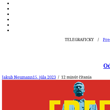
TELEGRAFICKY /
Pred 98 rokmi
Od
Jakub Neumann
15. júla 2023
/ 12 minút čítania