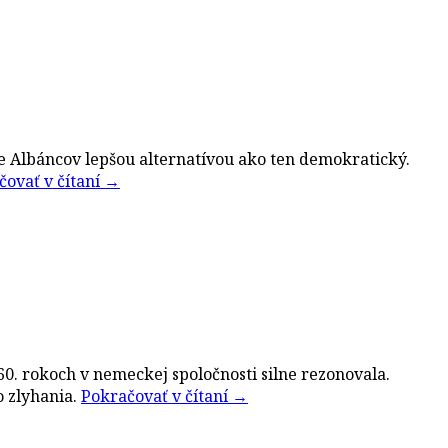
re Albáncov lepšou alternatívou ako ten demokratický.
čovať v čítaní
→
60. rokoch v nemeckej spoločnosti silne rezonovala.
o zlyhania.
Pokračovať v čítaní
→