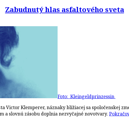
Zabudnutý hlas asfaltového sveta
Foto: Kleingeldprinzessin
a Victor Klemperer, náznaky blížiacej sa spoločenskej zm
am a slovnú zásobu doplnia nezvyčajné novotvary.
Pokračov