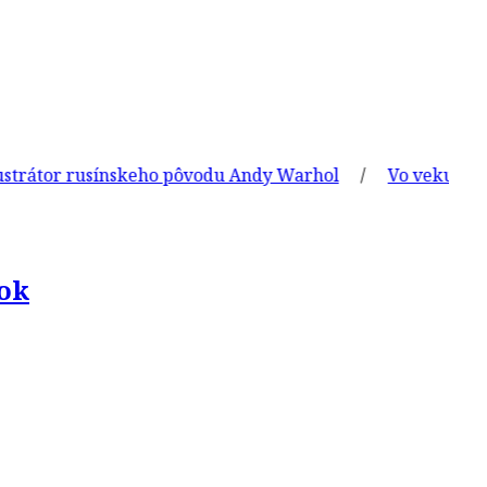
rusínskeho pôvodu Andy Warhol
/
Vo veku 61 rokov zomr
vok