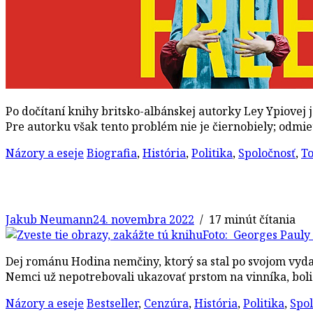
Po dočítaní knihy britsko-albánskej autorky Ley Ypiovej 
Pre autorku však tento problém nie je čiernobiely; odm
Názory a eseje
Biografia
,
História
,
Politika
,
Spoločnosť
,
To
Jakub Neumann
24. novembra 2022
/ 17 minút čítania
Foto: Georges Pauly
Dej románu Hodina nemčiny, ktorý sa stal po svojom vydan
Nemci už nepotrebovali ukazovať prstom na vinníka, boli 
Názory a eseje
Bestseller
,
Cenzúra
,
História
,
Politika
,
Spol