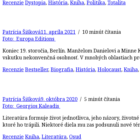
Recenzie
Dystopia
,
História
,
Kniha
,
Politika
,
Totalita
Patrícia Šišková
11. apríla 2021
/ 10 minút čítania
Foto: Europa Editions
Koniec 19. storočia, Berlín. Manželom Danielovi a Minne K
vskutku nekonvenčná osobnosť. V mnohých oblastiach pre
Recenzie
Bestseller
,
Biografia
,
História
,
Holocaust
,
Kniha
Patrícia Šišková
9. októbra 2020
/ 5 minút čítania
Foto: Georgios Kaleadis
Literatúra formuje život jednotlivca, jeho názory, životn
ktoré ho trápili. Niektoré diela mu zas podsunuli nové t
Recenzie
Kniha
,
Literatúra
,
Osud