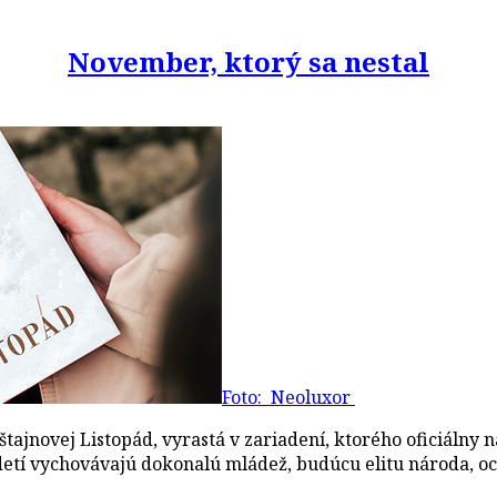
November, ktorý sa nestal
Foto: Neoluxor
novej Listopád, vyrastá v zariadení, ktorého oficiálny ná
 z detí vychovávajú dokonalú mládež, budúcu elitu národa, 