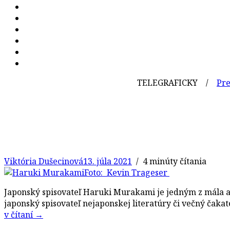
TELEGRAFICKY /
Pred 33 rok
Viktória Dušecinová
13. júla 2021
/ 4 minúty čítania
Foto: Kevin Trageser
Japonský spisovateľ Haruki Murakami je jedným z mála au
japonský spisovateľ nejaponskej literatúry či večný čaka
v čítaní
→