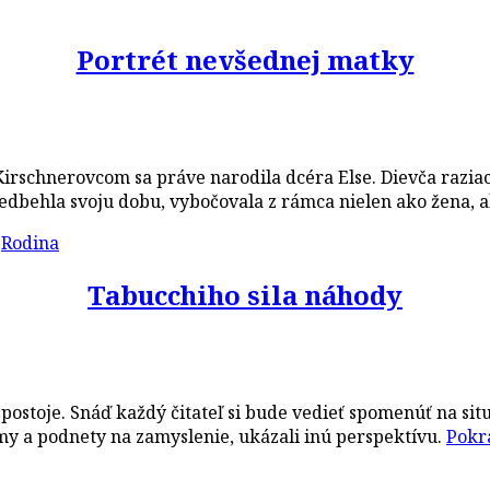
Portrét nevšednej matky
irschnerovcom sa práve narodila dcéra Else. Dievča raziace
dbehla svoju dobu, vybočovala z rámca nielen ako žena, a
,
Rodina
Tabucchiho sila náhody
é postoje. Snáď každý čitateľ si bude vedieť spomenúť na s
émy a podnety na zamyslenie, ukázali inú perspektívu.
Pokra