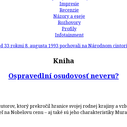
Impresie
Recenzie
Názory a eseje
Rozhovory
Profily
Infotainment
mi 8. augusta 1993 pochovali na Národnom cintoríne v Ma
Kniha
Ospravedlní osudovosť neveru?
torov, ktorý prekročil hranice svojej rodnej krajiny a v
teľ na Nobelovu cenu – aj také sú jeho charakteristiky Mur