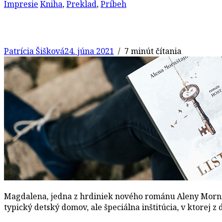
Impresie
Kniha
,
Preklad
,
Príbeh
Patrícia Šišková
24. júna 2021
/ 7 minút čítania
Magdalena, jedna z hrdiniek nového románu Aleny Mornštaj
typický detský domov, ale špeciálna inštitúcia, v ktorej