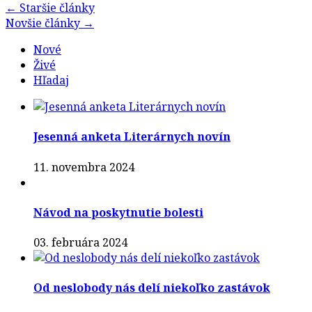
Post
←
Staršie články
Novšie články
→
navigation
Nové
Živé
Hľadaj
Jesenná anketa Literárnych novín
11. novembra 2024
Návod na poskytnutie bolesti
03. februára 2024
Od neslobody nás delí niekoľko zastávok