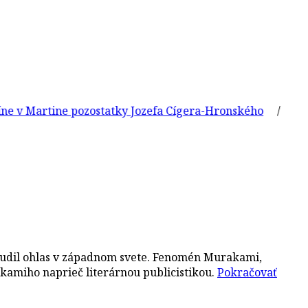
rtine pozostatky Jozefa Cígera-Hronského
/
Vo veku 61
zbudil ohlas v západnom svete. Fenomén Murakami,
akamiho naprieč literárnou publicistikou.
Pokračovať