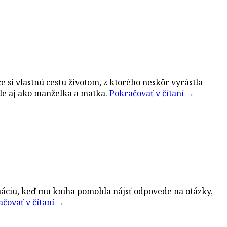
 si vlastnú cestu životom, z ktorého neskôr vyrástla
le aj ako manželka a matka.
Pokračovať v čítaní
→
ituáciu, keď mu kniha pomohla nájsť odpovede na otázky,
čovať v čítaní
→