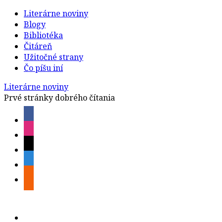
Literárne noviny
Blogy
Bibliotéka
Čitáreň
Užitočné strany
Čo píšu iní
Literárne noviny
Prvé stránky dobrého čítania