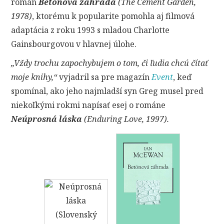
román
Betónová záhrada
(The Cement Garden,
1978)
, ktorému k popularite pomohla aj filmová
adaptácia z roku 1993 s mladou Charlotte
Gainsbourgovou v hlavnej úlohe.
„Vždy trochu zapochybujem o tom, či ľudia chcú čítať
moje knihy,“
vyjadril sa pre magazín
Event
, keď
spomínal, ako jeho najmladší syn Greg musel pred
niekoľkými rokmi napísať esej o románe
Neúprosná láska
(Enduring Love, 1997).