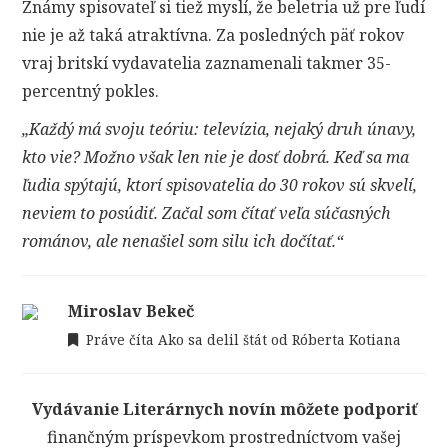
Známy spisovateľ si tiež myslí, že beletria už pre ľudí
nie je až taká atraktívna. Za posledných päť rokov
vraj britskí vydavatelia zaznamenali takmer 35-
percentný pokles.
„Každý má svoju teóriu: televízia, nejaký druh únavy,
kto vie? Možno však len nie je dosť dobrá. Keď sa ma
ľudia spýtajú, ktorí spisovatelia do 30 rokov sú skvelí,
neviem to posúdiť. Začal som čítať veľa súčasných
románov, ale nenašiel som silu ich dočítať.“
Miroslav Bekeč
Práve číta Ako sa delil štát od Róberta Kotiana
Vydávanie Literárnych novín môžete podporiť
finančným príspevkom prostredníctvom vašej