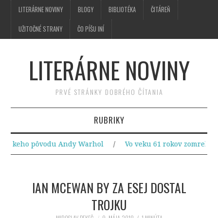
LITERÁRNE NOVINY
BLOGY
BIBLIOTÉKA
ČITÁREŇ
UŽITOČNÉ STRANY
ČO PÍŠU INÍ
LITERÁRNE NOVINY
PRVÉ STRÁNKY DOBRÉHO ČÍTANIA
RUBRIKY
SPRÁVY A AKTUALITY
nskeho pôvodu Andy Warhol
/
Vo veku 61 rokov zomrel slovens
IMPRESIE
IAN MCEWAN BY ZA ESEJ DOSTAL
RECENZIE
TROJKU