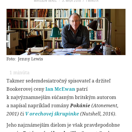
NÁZORY A ESEJE
MIROSLAV BEKEČ
9. MÁJA 2018
/ 1 MINÚTA
ROZHOVORY
PROFILY
INFOTAINMENT
Foto: Jenny Lewis
1 minúta
Takmer sedemdesiatročný spisovateľ a držiteľ
Bookerovej ceny
Ian McEwan
patrí
k najvýznamnejším súčasným britským autorom
a napísal napríklad romány
Pokánie
(Atonement,
2001)
či
V orechovej škrupinke
(Nutshell, 2016)
.
Jeho najznámejším dielom je však pravdepodobne