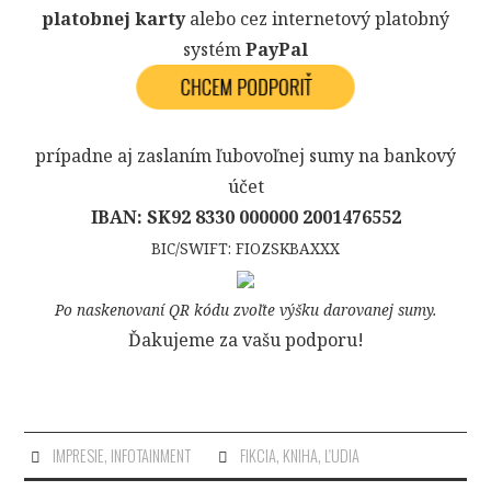
platobnej karty
alebo cez internetový platobný
systém
PayPal
prípadne aj zaslaním ľubovoľnej sumy na bankový
účet
IBAN: SK92 8330 000000 2001476552
BIC/SWIFT: FIOZSKBAXXX
Po naskenovaní QR kódu zvoľte výšku darovanej sumy.
Ďakujeme za vašu podporu!
IMPRESIE
,
INFOTAINMENT
FIKCIA
,
KNIHA
,
ĽUDIA