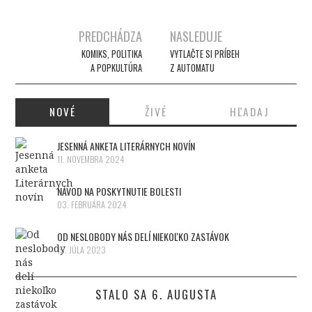
PREDCHÁDZA
NASLEDUJE
Post navigation
KOMIKS, POLITIKA
VYTLAČTE SI PRÍBEH
A POPKULTÚRA
Z AUTOMATU
NOVÉ
ŽIVÉ
HĽADAJ
JESENNÁ ANKETA LITERÁRNYCH NOVÍN
11. NOVEMBRA 2024
NÁVOD NA POSKYTNUTIE BOLESTI
03. FEBRUÁRA 2024
OD NESLOBODY NÁS DELÍ NIEKOĽKO ZASTÁVOK
15. JÚLA 2023
STALO SA 6. AUGUSTA