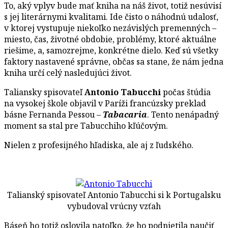
To, aký vplyv bude mať kniha na náš život, totiž nesúvisí
s jej literárnymi kvalitami. Ide čisto o náhodnú udalosť,
v ktorej vystupuje niekoľko nezávislých premenných –
miesto, čas, životné obdobie, problémy, ktoré aktuálne
riešime, a, samozrejme, konkrétne dielo. Keď sú všetky
faktory nastavené správne, občas sa stane, že nám jedna
kniha určí celý nasledujúci život.
Taliansky spisovateľ
Antonio Tabucchi
počas štúdia
na vysokej škole objavil v Paríži francúzsky preklad
básne Fernanda Pessou –
Tabacaria
. Tento nenápadný
moment sa stal pre Tabucchiho kľúčovým.
Nielen z profesijného hľadiska, ale aj z ľudského.
Talianský spisovateľ Antonio Tabucchi si k Portugalsku
vybudoval vrúcny vzťah
Báseň ho totiž oslovila natoľko, že ho podnietila naučiť