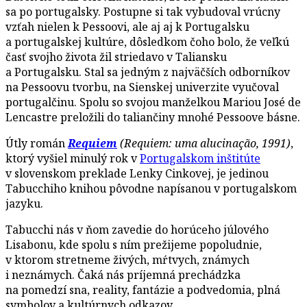
sa po portugalsky. Postupne si tak vybudoval vrúcny
vzťah nielen k Pessoovi, ale aj aj k Portugalsku
a portugalskej kultúre, dôsledkom čoho bolo, že veľkú
časť svojho života žil striedavo v Taliansku
a Portugalsku. Stal sa jedným z najväčších odborníkov
na Pessoovu tvorbu, na Sienskej univerzite vyučoval
portugalčinu. Spolu so svojou manželkou Mariou José de
Lencastre preložili do taliančiny mnohé Pessoove básne.
Útly román
Requiem
(Requiem: uma alucinação, 1991)
,
ktorý vyšiel minulý rok v
Portugalskom inštitúte
v slovenskom preklade Lenky Cinkovej, je jedinou
Tabucchiho knihou pôvodne napísanou v portugalskom
jazyku.
Tabucchi nás v ňom zavedie do horúceho júlového
Lisabonu, kde spolu s ním prežijeme popoludnie,
v ktorom stretneme živých, mŕtvych, známych
i neznámych. Čaká nás príjemná prechádzka
na pomedzí sna, reality, fantázie a podvedomia, plná
symbolov a kultúrnych odkazov.