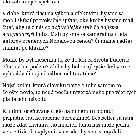
ukázali inú perspektívu.
V dobe, ktorá tlačí na výkon a efektivitu, by sme sa
mohli skúsiť provokačne spýtať, aké knihy by sme mali
čítať, aby sa z nás čo
najrýchlejšie
stali čo
najlepší
a
najmúdrejší
ľudia. Mali by sme sa zamerať na diela
autorov ocenených Nobelovou cenou? Či máme radšej
siahnuť po klasike?
Mohlo by byť riešením to, že do konca života budeme
čítať už len poéziu? Alebo by bolo najlepšie, keby sme
vyhľadávali najmä odbornú literatúru?
Nájsť knihu, ktorá človeku povie o sebe samom to,
čo ešte nevie, sa nedá podľa univerzálneho pre všetkých
platiaceho návodu.
Kritikmi oceňované dielo nami nemusí pohnúť,
prípadne mu nemusíme porozumieť. Bestseller sa nám
môže zdať triviálny, no napriek tomu nás môže jedna
veta z tisícok ovplyvniť viac, ako by sme si mysleli.