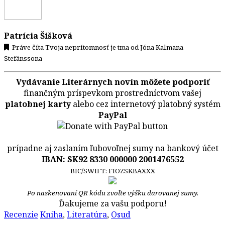
Patrícia Šišková
Práve číta Tvoja neprítomnosť je tma od Jóna Kalmana
Stefánssona
Vydávanie Literárnych novín môžete podporiť
finančným príspevkom prostredníctvom vašej
platobnej karty
alebo cez internetový platobný systém
PayPal
prípadne aj zaslaním ľubovoľnej sumy na bankový účet
IBAN: SK92 8330 000000 2001476552
BIC/SWIFT: FIOZSKBAXXX
Po naskenovaní QR kódu zvoľte výšku darovanej sumy.
Ďakujeme za vašu podporu!
Recenzie
Kniha
,
Literatúra
,
Osud