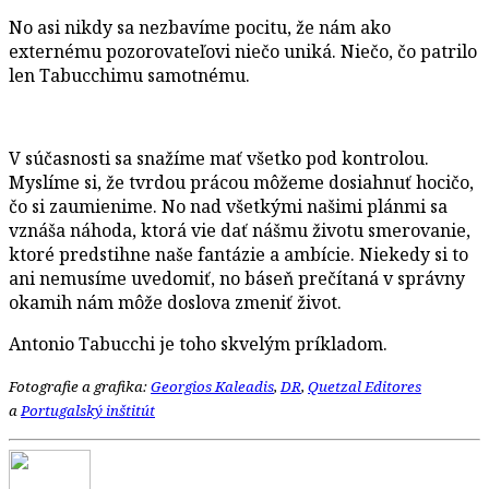
No asi nikdy sa nezbavíme pocitu, že nám ako
externému pozorovateľovi niečo uniká. Niečo, čo patrilo
len Tabucchimu samotnému.
V súčasnosti sa snažíme mať všetko pod kontrolou.
Myslíme si, že tvrdou prácou môžeme dosiahnuť hocičo,
čo si zaumienime. No nad všetkými našimi plánmi sa
vznáša náhoda, ktorá vie dať nášmu životu smerovanie,
ktoré predstihne naše fantázie a ambície. Niekedy si to
ani nemusíme uvedomiť, no báseň prečítaná v správny
okamih nám môže doslova zmeniť život.
Antonio Tabucchi je toho skvelým príkladom.
Fotografie a grafika:
Georgios Kaleadis
,
DR
,
Quetzal Editores
a
Portugalský inštitút