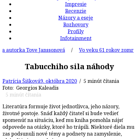
Impresie
Recenzie
Názory a eseje
Rozhovory
Profily
Infotainment
utorka Tove Janssonová
/
Vo veku 61 rokov zomrel slove
Tabucchiho sila náhody
Patrícia Šišková
9. októbra 2020
/ 5 minút čítania
Foto: Georgios Kaleadis
5
minút čítania
Literatúra formuje život jednotlivca, jeho názory,
životné postoje. Snáď každý čitateľ si bude vedieť
spomenúť na situáciu, keď mu kniha pomohla nájsť
odpovede na otázky, ktoré ho trápili. Niektoré diela mu
zas podsunuli nové témy a podnety na zamyslenie,