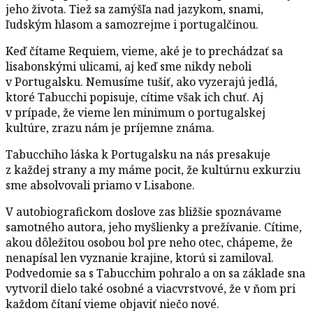
jeho života. Tiež sa zamýšľa nad jazykom, snami,
ľudským hlasom a samozrejme i portugalčinou.
Keď čítame Requiem, vieme, aké je to prechádzať sa
lisabonskými ulicami, aj keď sme nikdy neboli
v Portugalsku. Nemusíme tušiť, ako vyzerajú jedlá,
ktoré Tabucchi popisuje, cítime však ich chuť. Aj
v prípade, že vieme len minimum o portugalskej
kultúre, zrazu nám je príjemne známa.
Tabucchiho láska k Portugalsku na nás presakuje
z každej strany a my máme pocit, že kultúrnu exkurziu
sme absolvovali priamo v Lisabone.
V autobiografickom doslove zas bližšie spoznávame
samotného autora, jeho myšlienky a prežívanie. Cítime,
akou dôležitou osobou bol pre neho otec, chápeme, že
nenapísal len vyznanie krajine, ktorú si zamiloval.
Podvedomie sa s Tabucchim pohralo a on sa základe sna
vytvoril dielo také osobné a viacvrstvové, že v ňom pri
každom čítaní vieme objaviť niečo nové.