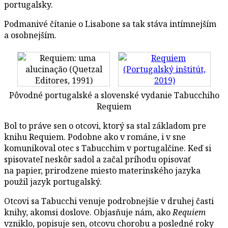
portugalsky.
Podmanivé čítanie o Lisabone sa tak stáva intímnejším
a osobnejším.
Pôvodné portugalské a slovenské vydanie Tabucchiho
Requiem
Bol to práve sen o otcovi, ktorý sa stal základom pre
knihu Requiem. Podobne ako v románe, i v sne
komunikoval otec s Tabucchim v portugalčine. Keď si
spisovateľ neskôr sadol a začal príhodu opisovať
na papier, prirodzene miesto materinského jazyka
použil jazyk portugalský.
Otcovi sa Tabucchi venuje podrobnejšie v druhej časti
knihy, akomsi doslove. Objasňuje nám, ako
Requiem
vzniklo, popisuje sen, otcovu chorobu a posledné roky