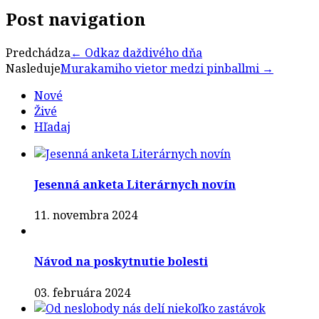
Post navigation
Predchádza
←
Odkaz daždivého dňa
Nasleduje
Murakamiho vietor medzi pinballmi
→
Nové
Živé
Hľadaj
Jesenná anketa Literárnych novín
11. novembra 2024
Návod na poskytnutie bolesti
03. februára 2024