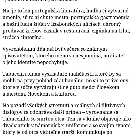
Nie je to len portugalská literatúra, hudba či výtvarné
umenie, sú to aj chute mesta, portugalská gastronómia
a bežní ľudia žijúci v lisabonských uliciach: chromý
predavač žrebov, čašník v reštaurácii, cigánka na trhu,
strážca cintorína…
Vyvrcholením dňa má byť večera so známym
spisovateľom, ktorého meno sa nespomína, no čitateľ
o jeho identite nepochybuje.
Tabucchi román vyskladal z maličkostí, ktoré by sa
mohli na prvý pohľad zdať banálne, no sú to práve ony,
ktoré v súčte vytvárajú silné puto medzi človekom
a mestom, človekom a kultúrou.
Na pozadí všetkých stretnutí a reálnych či fiktívnych
dialógov sa odohráva ďalší príbeh – vyrovnanie sa
Tabucchiho so smrťou otca. Ten sa v knihe objavuje ako
dvadsiatnik v námorníckej uniforme a so svojím synom,
ktorý je od otca viditeľne starší, komunikuje po