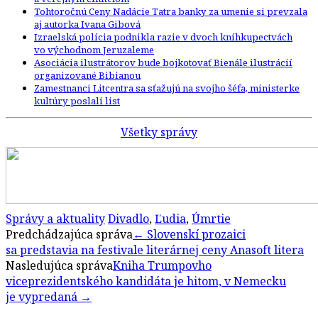
Tohtoročnú Ceny Nadácie Tatra banky za umenie si prevzala
aj autorka Ivana Gibová
Izraelská polícia podnikla razie v dvoch kníhkupectvách
vo východnom Jeruzaleme
Asociácia ilustrátorov bude bojkotovať Bienále ilustrácií
organizované Bibianou
Zamestnanci Litcentra sa sťažujú na svojho šéfa, ministerke
kultúry poslali list
Všetky správy
Správy a aktuality
Divadlo
,
Ľudia
,
Úmrtie
Post
Predchádzajúca správa
←
Slovenskí prozaici
sa predstavia na festivale literárnej ceny Anasoft litera
navigation
Nasledujúca správa
Kniha Trumpovho
viceprezidentského kandidáta je hitom, v Nemecku
je vypredaná
→