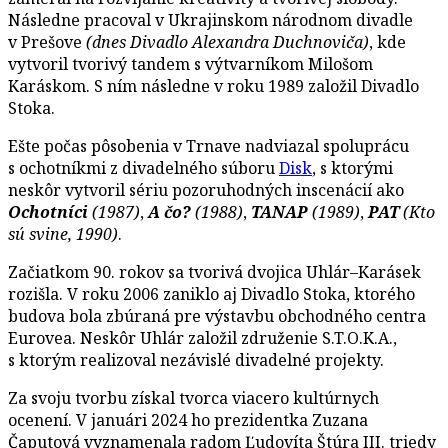
Následne pracoval v Ukrajinskom národnom divadle
v Prešove
(dnes Divadlo Alexandra Duchnoviča)
, kde
vytvoril tvorivý tandem s výtvarníkom Milošom
Karáskom. S ním následne v roku 1989 založil Divadlo
Stoka.
Ešte počas pôsobenia v Trnave nadviazal spoluprácu
s ochotníkmi z divadelného súboru
Disk
, s ktorými
neskôr vytvoril sériu pozoruhodných inscenácií ako
Ochotníci
(1987)
,
A čo?
(1988)
,
TANAP
(1989)
,
PAT
(Kto
sú svine, 1990)
.
Začiatkom 90. rokov sa tvorivá dvojica Uhlár–Karásek
rozišla. V roku 2006 zaniklo aj Divadlo Stoka, ktorého
budova bola zbúraná pre výstavbu obchodného centra
Eurovea. Neskôr Uhlár založil združenie S.T.O.K.A.,
s ktorým realizoval nezávislé divadelné projekty.
Za svoju tvorbu získal tvorca viacero kultúrnych
ocenení. V januári 2024 ho prezidentka Zuzana
Čaputová vyznamenala radom Ľudovíta Štúra III. triedy