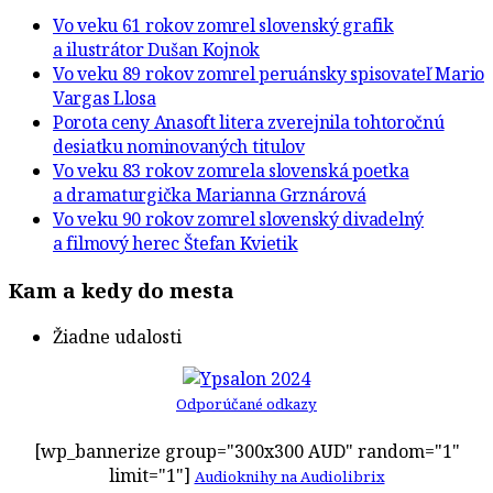
Vo veku 61 rokov zomrel slovenský grafik
a ilustrátor Dušan Kojnok
Vo veku 89 rokov zomrel peruánsky spisovateľ Mario
Vargas Llosa
Porota ceny Anasoft litera zverejnila tohtoročnú
desiatku nominovaných titulov
Vo veku 83 rokov zomrela slovenská poetka
a dramaturgička Marianna Grznárová
Vo veku 90 rokov zomrel slovenský divadelný
a filmový herec Štefan Kvietik
Kam a kedy do mesta
Žiadne udalosti
Odporúčané odkazy
[wp_bannerize group="300x300 AUD" random="1"
limit="1"]
Audioknihy na Audiolibrix