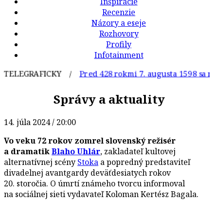
Inšpirácie
Recenzie
Názory a eseje
Rozhovory
Profily
Infotainment
LEGRAFICKY /
Pred 428 rokmi 7. augusta 1598 sa narodi
Správy a aktuality
14. júla 2024 / 20:00
Vo veku 72 rokov zomrel slovenský režisér
a dramatik
Blaho Uhlár
, zakladateľ kultovej
alternatívnej scény
Stoka
a popredný predstaviteľ
divadelnej avantgardy deväťdesiatych rokov
20. storočia. O úmrtí známeho tvorcu informoval
na sociálnej sieti vydavateľ Koloman Kertész Bagala.