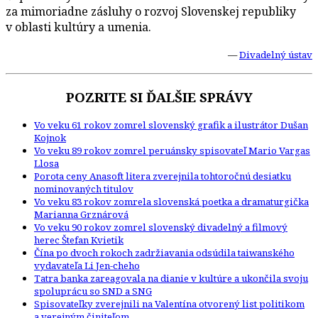
za mimoriadne zásluhy o rozvoj Slovenskej republiky
v oblasti kultúry a umenia.
—
Divadelný ústav
POZRITE SI ĎALŠIE SPRÁVY
Vo veku 61 rokov zomrel slovenský grafik a ilustrátor Dušan
Kojnok
Vo veku 89 rokov zomrel peruánsky spisovateľ Mario Vargas
Llosa
Porota ceny Anasoft litera zverejnila tohtoročnú desiatku
nominovaných titulov
Vo veku 83 rokov zomrela slovenská poetka a dramaturgička
Marianna Grznárová
Vo veku 90 rokov zomrel slovenský divadelný a filmový
herec Štefan Kvietik
Čína po dvoch rokoch zadržiavania odsúdila taiwanského
vydavateľa Li Jen-cheho
Tatra banka zareagovala na dianie v kultúre a ukončila svoju
spoluprácu so SND a SNG
Spisovateľky zverejnili na Valentína otvorený list politikom
a verejným činiteľom