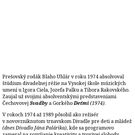
Prešovský rodák Blaho Uhlár v roku 1974 absolvoval
štúdium divadelnej réžie na Vysokej škole múzických
umení u Igora Ciela, Jozefa Palku a Tibora Rakovského.
Zaujal už svojimi absolventskými predstaveniami
Čechovovej
Svadby
a Gorkého
Deťmi
(1974)
.
V rokoch 1974 až 1989 pôsobil ako režisér
v novovzniknutom trnavskom Divadle pre deti a mládež
(dnes Divadlo Jána Palárika)
, kde sa programovo
zameral na rozvíjanie kreativity a tvorivej slobody.