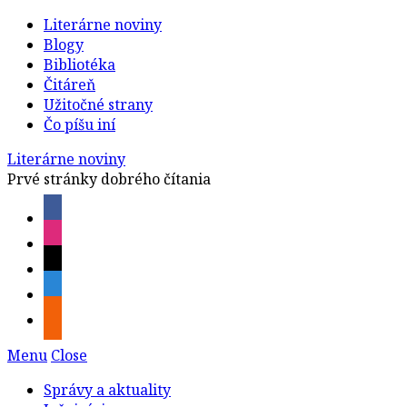
Literárne noviny
Blogy
Bibliotéka
Čitáreň
Užitočné strany
Čo píšu iní
Literárne noviny
Prvé stránky dobrého čítania
Menu
Close
Správy a aktuality