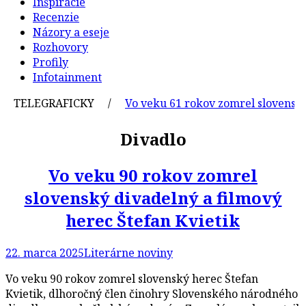
Inšpirácie
Recenzie
Názory a eseje
Rozhovory
Profily
Infotainment
TELEGRAFICKY /
Vo veku 61 rokov zomrel slovenský gra
Divadlo
Vo veku 90 rokov zomrel
slovenský divadelný a filmový
herec Štefan Kvietik
22. marca 2025
Literárne noviny
Vo veku 90 rokov zomrel slovenský herec Štefan
Kvietik, dlhoročný člen činohry Slovenského národného