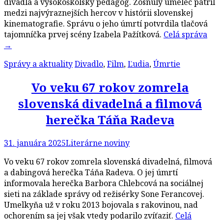
divadla a vysokoškolský pedagóg. Zosnulý umelec patril
medzi najvýraznejších hercov v histórii slovenskej
kinematografie. Správu o jeho úmrtí potvrdila tlačová
tajomníčka prvej scény Izabela Pažítková.
Celá správa
→
Správy a aktuality
Divadlo
,
Film
,
Ľudia
,
Úmrtie
Vo veku 67 rokov zomrela
slovenská divadelná a filmová
herečka Táňa Radeva
31. januára 2025
Literárne noviny
Vo veku 67 rokov zomrela slovenská divadelná, filmová
a dabingová herečka Táňa Radeva. O jej úmrtí
informovala herečka Barbora Chlebcová na sociálnej
sieti na základe správy od režisérky Sone Ferancovej.
Umelkyňa už v roku 2013 bojovala s rakovinou, nad
ochorením sa jej však vtedy podarilo zvíťaziť.
Celá