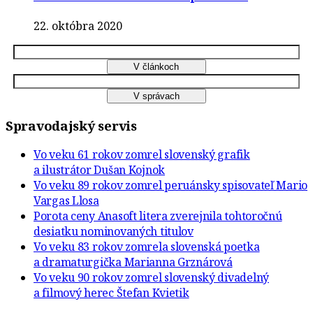
22. októbra 2020
Spravodajský servis
Vo veku 61 rokov zomrel slovenský grafik
a ilustrátor Dušan Kojnok
Vo veku 89 rokov zomrel peruánsky spisovateľ Mario
Vargas Llosa
Porota ceny Anasoft litera zverejnila tohtoročnú
desiatku nominovaných titulov
Vo veku 83 rokov zomrela slovenská poetka
a dramaturgička Marianna Grznárová
Vo veku 90 rokov zomrel slovenský divadelný
a filmový herec Štefan Kvietik