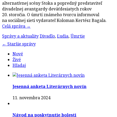
alternatívnej scény Stoka a popredný predstaviteľ
divadelnej avantgardy deväťdesiatych rokov
20. storočia. O úmrtí známeho tvorcu informoval
na sociálnej sieti vydavateľ Koloman Kertész Bagala.
Celá správa
→
Správy a aktuality
Divadlo
,
Ľudia
,
Úmrtie
Post
←
Staršie správy
navigation
Nové
Živé
Hľadaj
Jesenná anketa Literárnych novín
11. novembra 2024
Návod na poskytnutie bolesti