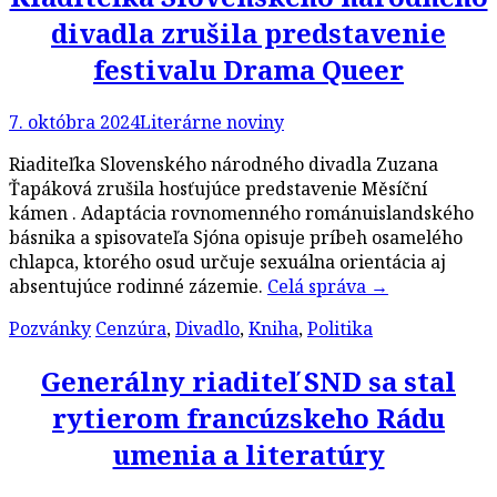
divadla zrušila predstavenie
festivalu Drama Queer
7. októbra 2024
Literárne noviny
Riaditeľka Slovenského národného divadla Zuzana
Ťapáková zrušila hosťujúce predstavenie Měsíční
kámen . Adaptácia rovnomenného románuislandského
básnika a spisovateľa Sjóna opisuje príbeh osamelého
chlapca, ktorého osud určuje sexuálna orientácia aj
absentujúce rodinné zázemie.
Celá správa
→
Pozvánky
Cenzúra
,
Divadlo
,
Kniha
,
Politika
Generálny riaditeľ SND sa stal
rytierom francúzskeho Rádu
umenia a literatúry