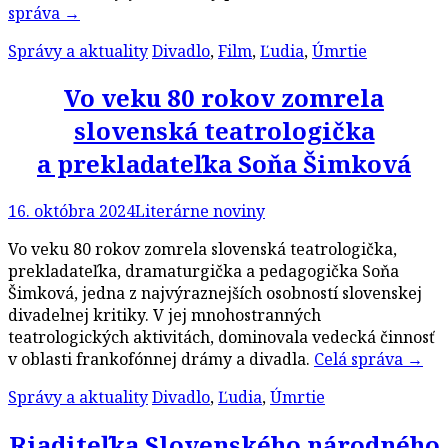
správa
→
Správy a aktuality
Divadlo
,
Film
,
Ľudia
,
Úmrtie
Vo veku 80 rokov zomrela
slovenská teatrologička
a prekladateľka Soňa Šimková
16. októbra 2024
Literárne noviny
Vo veku 80 rokov zomrela slovenská teatrologička,
prekladateľka, dramaturgička a pedagogička Soňa
Šimková, jedna z najvýraznejších osobností slovenskej
divadelnej kritiky. V jej mnohostranných
teatrologických aktivitách, dominovala vedecká činnosť
v oblasti frankofónnej drámy a divadla.
Celá správa
→
Správy a aktuality
Divadlo
,
Ľudia
,
Úmrtie
Riaditeľka Slovenského národného