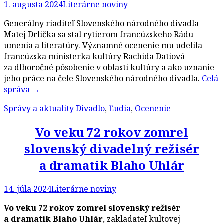
1. augusta 2024
Literárne noviny
Generálny riaditeľ Slovenského národného divadla
Matej Drlička sa stal rytierom francúzskeho Rádu
umenia a literatúry. Významné ocenenie mu udelila
francúzska ministerka kultúry Rachida Datiová
za dlhoročné pôsobenie v oblasti kultúry a ako uznanie
jeho práce na čele Slovenského národného divadla.
Celá
správa
→
Správy a aktuality
Divadlo
,
Ľudia
,
Ocenenie
Vo veku 72 rokov zomrel
slovenský divadelný režisér
a dramatik Blaho Uhlár
14. júla 2024
Literárne noviny
Vo veku 72 rokov zomrel slovenský režisér
a dramatik Blaho Uhlár
, zakladateľ kultovej