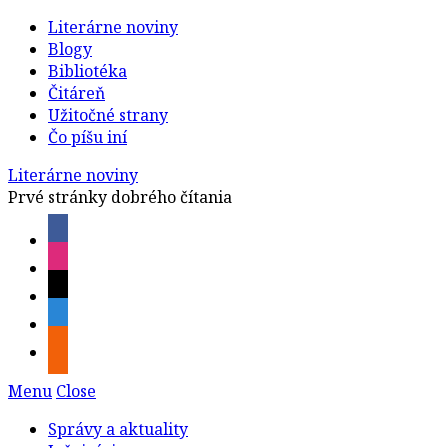
Literárne noviny
Blogy
Bibliotéka
Čitáreň
Užitočné strany
Čo píšu iní
Literárne noviny
Prvé stránky dobrého čítania
Menu
Close
Správy a aktuality