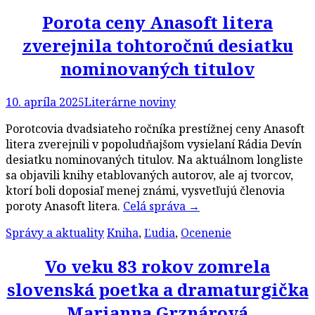
Porota ceny Anasoft litera
zverejnila tohtoročnú desiatku
nominovaných titulov
10. apríla 2025
Literárne noviny
Porotcovia dvadsiateho ročníka prestížnej ceny Anasoft
litera zverejnili v popoludňajšom vysielaní Rádia Devín
desiatku nominovaných titulov. Na aktuálnom longliste
sa objavili knihy etablovaných autorov, ale aj tvorcov,
ktorí boli doposiaľ menej známi, vysvetľujú členovia
poroty Anasoft litera.
Celá správa
→
Správy a aktuality
Kniha
,
Ľudia
,
Ocenenie
Vo veku 83 rokov zomrela
slovenská poetka a dramaturgička
Marianna Grznárová