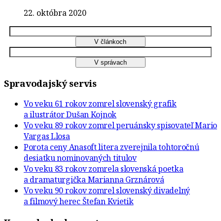
22. októbra 2020
Spravodajský servis
Vo veku 61 rokov zomrel slovenský grafik
a ilustrátor Dušan Kojnok
Vo veku 89 rokov zomrel peruánsky spisovateľ Mario
Vargas Llosa
Porota ceny Anasoft litera zverejnila tohtoročnú
desiatku nominovaných titulov
Vo veku 83 rokov zomrela slovenská poetka
a dramaturgička Marianna Grznárová
Vo veku 90 rokov zomrel slovenský divadelný
a filmový herec Štefan Kvietik