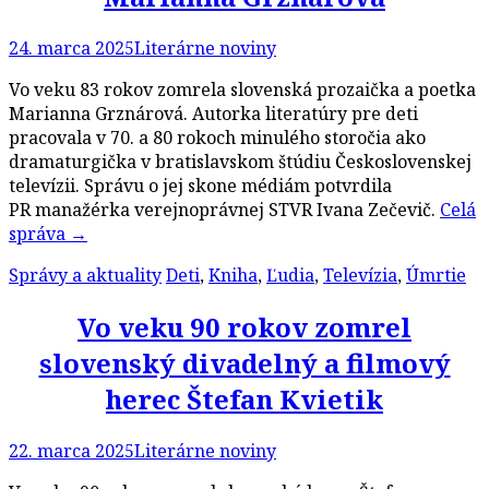
24. marca 2025
Literárne noviny
Vo veku 83 rokov zomrela slovenská prozaička a poetka
Marianna Grznárová. Autorka literatúry pre deti
pracovala v 70. a 80 rokoch minulého storočia ako
dramaturgička v bratislavskom štúdiu Československej
televízii. Správu o jej skone médiám potvrdila
PR manažérka verejnoprávnej STVR Ivana Zečevič.
Celá
správa
→
Správy a aktuality
Deti
,
Kniha
,
Ľudia
,
Televízia
,
Úmrtie
Vo veku 90 rokov zomrel
slovenský divadelný a filmový
herec Štefan Kvietik
22. marca 2025
Literárne noviny