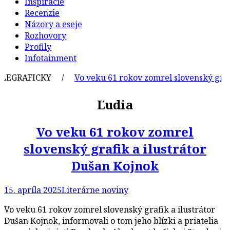
Inšpirácie
Recenzie
Názory a eseje
Rozhovory
Profily
Infotainment
GRAFICKY /
Vo veku 61 rokov zomrel slovenský grafik a
Ľudia
Vo veku 61 rokov zomrel
slovenský grafik a ilustrátor
Dušan Kojnok
15. apríla 2025
Literárne noviny
Vo veku 61 rokov zomrel slovenský grafik a ilustrátor
Dušan Kojnok, informovali o tom jeho blízki a priatelia