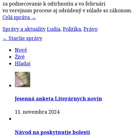
za podnecovanie k odtrhnutiu a vo februári
vo verejnom procese aj odsúdený v súlade so zákonom.
Celá správa
→
Správy a aktuality
Ľudia
,
Politika
,
Právo
Post
←
Staršie správy
navigation
Nové
Živé
Hľadaj
Jesenná anketa Literárnych novín
11. novembra 2024
Návod na poskytnutie bolesti