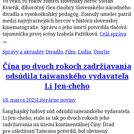
Vo veku 90 rokov zomrel slovenský herec Štefan
Kvietik, dlhoročný člen činohry Slovenského národného
divadla a vysokoškolský pedagóg. Zosnulý umelec patril
medzi najvýraznejších hercov v histórii slovenskej
kinematografie. Správu o jeho úmrtí potvrdila tlačová
tajomníčka prvej scény Izabela Pažítková.
Celá správa
→
Správy a aktuality
Divadlo
,
Film
,
Ľudia
,
Úmrtie
Čína po dvoch rokoch zadržiavania
odsúdila taiwanského vydavateľa
Li Jen-cheho
18. marca 2025
Literárne noviny
Šanghajský ľudový súd odsúdil taiwanského vydavateľa
Li Jen-cheho, stalo sa tak po dvoch rokoch jeho
zadržiavania na území kontinentálnej Číny. Úrad
pre záležitosti Taiwanu potvrdil, bol obvinený