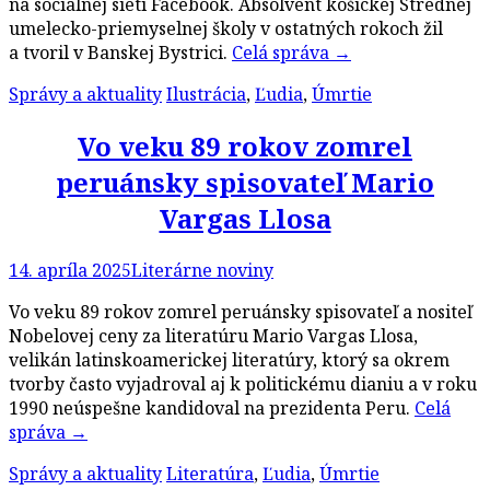
na socialnej sieti Facebook. Absolvent košickej Strednej
umelecko-priemyselnej školy v ostatných rokoch žil
a tvoril v Banskej Bystrici.
Celá správa
→
Správy a aktuality
Ilustrácia
,
Ľudia
,
Úmrtie
Vo veku 89 rokov zomrel
peruánsky spisovateľ Mario
Vargas Llosa
14. apríla 2025
Literárne noviny
Vo veku 89 rokov zomrel peruánsky spisovateľ a nositeľ
Nobelovej ceny za literatúru Mario Vargas Llosa,
velikán latinskoamerickej literatúry, ktorý sa okrem
tvorby často vyjadroval aj k politickému dianiu a v roku
1990 neúspešne kandidoval na prezidenta Peru.
Celá
správa
→
Správy a aktuality
Literatúra
,
Ľudia
,
Úmrtie