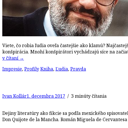
Viete, čo robia ľudia oveľa častejšie ako klamú? Najčast
konšpirácia. Mnohí konšpirátori vychádzajú síce na začia
v čítaní
→
Impresie
,
Profily
Kniha
,
Ľudia
,
Pravda
Ivan Kollár
1. decembra 2017
/ 3 minúty čítania
Dejiny literatúry ako fikcie sa podľa mexického spisovat
Don Quijote de la Mancha. Román Miguela de Cervantesa S