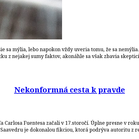
ejšie sa mýlia, lebo napokon vždy uveria tomu, že sa nemýl
tku z nejakej sumy faktov, akonáhle sa však zbavia skeptic
Nekonformná cesta k pravde
eľa Carlosa Fuentesa začali v 17.storočí. Úplne presne v r
aavedru je dokonalou fikciou, ktorá podrýva autoritu z r