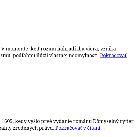
ia. V momente, keď rozum nahradí iba viera, vzniká
izmu, podľahnú ilúzii vlastnej neomylnosti.
Pokračovať
oku 1605, kedy vyšlo prvé vydanie románu Dômyselný rytier
eality zrodených právd.
Pokračovať v čítaní
→