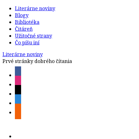
Literárne noviny
Blogy
Bibliotéka
Čitáreň
Užitočné strany
Čo píšu iní
Literárne noviny
Prvé stránky dobrého čítania