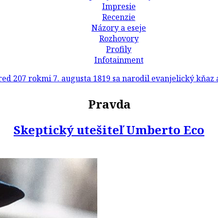
Impresie
Recenzie
Názory a eseje
Rozhovory
Profily
Infotainment
rokmi 7. augusta 1819 sa narodil evanjelický kňaz a básni
Pravda
Skeptický utešiteľ Umberto Eco