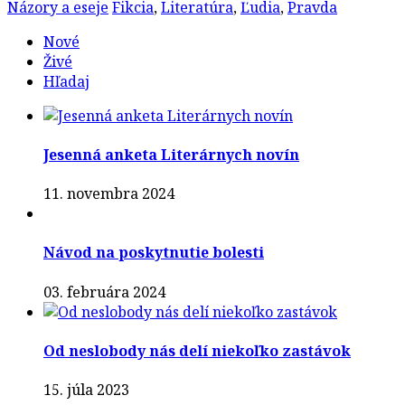
Názory a eseje
Fikcia
,
Literatúra
,
Ľudia
,
Pravda
Nové
Živé
Hľadaj
Jesenná anketa Literárnych novín
11. novembra 2024
Návod na poskytnutie bolesti
03. februára 2024
Od neslobody nás delí niekoľko zastávok
15. júla 2023