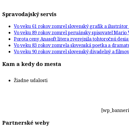
Spravodajský servis
Vo veku 61 rokov zomrel slovenský grafik a ilustráto
Vo veku 89 rokov zomrel peruánsky spisovateľ Mario 
Porota ceny Anasoft litera zverejnila tohtoročnú desi
Vo veku 83 rokov zomrela slovenská poetka a drama
Vo veku 90 rokov zomrel slovenský divadelný a filmov
Kam a kedy do mesta
Žiadne udalosti
[wp_banneri
Partnerské weby