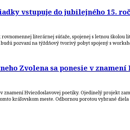
iadky vstupuje do jubilejného 15. r
rovnomennej literárnej súťaže, spojenej s letnou školou li
epší budú pozvaní na týždňový tvorivý pobyt spojený s wo
rneho Zvolena sa ponesie v znamení
e v znamení Hviezdoslavovej poetiky. Ojedinelý projekt z
tomto kráľovskom meste. Odbornou porotou vybrané diela t