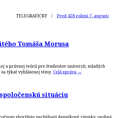
TELEGRAFICKY /
Pred 428 rokmi 7. augusta 1598 sa n
svätého Tomáša Morusa
ej a právnej teórii pre študentov univerzít, mladých
sa týkať vyhlásenej témy.
Celá správa
→
u spoločenskú situáciu
htoročnom shortliste nechýbajú denníkové zápisky, osobná