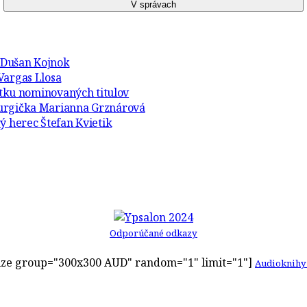
r Dušan Kojnok
Vargas Llosa
atku nominovaných titulov
turgička Marianna Grznárová
ý herec Štefan Kvietik
Odporúčané odkazy
ze group="300x300 AUD" random="1" limit="1"]
Audioknihy