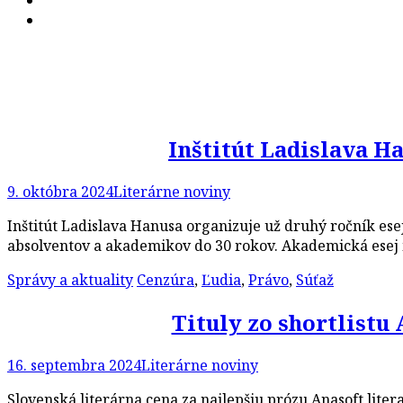
Inštitút Ladislava H
9. októbra 2024
Literárne noviny
Inštitút Ladislava Hanusa organizuje už druhý ročník esej
absolventov a akademikov do 30 rokov. Akademická esej 
Správy a aktuality
Cenzúra
,
Ľudia
,
Právo
,
Súťaž
Tituly zo shortlistu 
16. septembra 2024
Literárne noviny
Slovenská literárna cena za najlepšiu prózu Anasoft liter