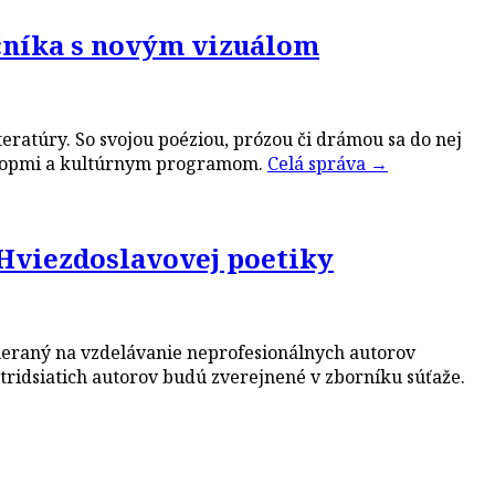
očníka s novým vizuálom
teratúry. So svojou poéziou, prózou či drámou sa do nej
rkshopmi a kultúrnym programom.
Celá správa
→
 Hviezdoslavovej poetiky
ameraný na vzdelávanie neprofesionálnych autorov
ridsiatich autorov budú zverejnené v zborníku súťaže.