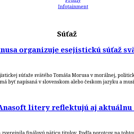
Profily
Infotainment
Súťaž
anusa organizuje esejistickú súťaž 
istickej súťaže svätého Tomáša Morusa v morálnej, politick
má byť napísaná v slovenskom alebo českom jazyku a musí 
Anasoft litery reflektujú aj aktuáln
a zverejnila finálovú päticu titulov. Podľa porotcov na to