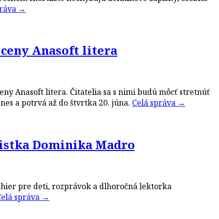
práva
→
 ceny Anasoft litera
eny Anasoft litera. Čitatelia sa s nimi budú môcť stretnúť
es a potrvá až do štvrtka 20. júna.
Celá správa
→
ristka Dominika Madro
hier pre deti, rozprávok a dlhoročná lektorka
Celá správa
→