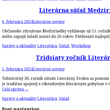
Literárna súťaž Medzir
6. februára 2024
Literárne noviny
Občianske združenie Medziriadky vyhlasuje už 15. ročník 
môžu zapojiť mladí autori do 26 rokov. Päťdesiati najl
Správy a aktuality
Literatúra
,
Súťaž
,
Workshop
Tridsiaty ročník Literá
5. februára 2024
Literárne noviny
Tohtoročný 30. ročník súťaže Literárny Zvolen sa ponesi
je tradične spojený s víkendovým literárnym pobytom v 
Celá správa
→
Správy a aktuality
Literatúra
,
Súťaž
Post navigation