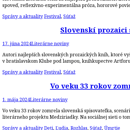
spoveď, reflexívno-experimentálna próza, hororové povie
Správy a aktuality
Festival
,
Súťaž
Slovenskí prozaici 
17. júna 2024
Literárne noviny
Autori najlepších slovenských prozaických kníh, ktoré vyšl
v bratislavskom Klube pod lampou, kníhkupectve Artforum 
Správy a aktuality
Festival
,
Súťaž
Vo veku 33 rokov zom
1. mája 2024
Literárne noviny
Vo veku 33 rokov zomrela slovenská spisovateľka, scenár
literárneho projektu Medziriadky. Na sociálnej sieti o to
Správy a aktuality
Deti
,
Ľudia
,
Rozhlas
,
Súťaž
,
Úmrtie