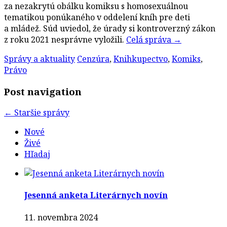
za nezakrytú obálku komiksu s homosexuálnou
tematikou ponúkaného v oddelení kníh pre deti
a mládež. Súd uviedol, že úrady si kontroverzný zákon
z roku 2021 nesprávne vyložili.
Celá správa
→
Správy a aktuality
Cenzúra
,
Knihkupectvo
,
Komiks
,
Právo
Post navigation
←
Staršie správy
Nové
Živé
Hľadaj
Jesenná anketa Literárnych novín
11. novembra 2024