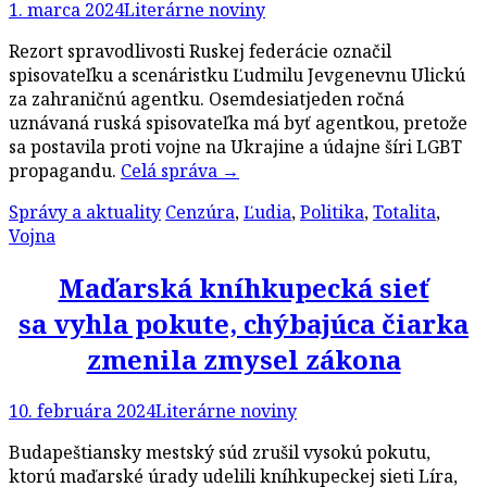
1. marca 2024
Literárne noviny
Rezort spravodlivosti Ruskej federácie označil
spisovateľku a scenáristku Ľudmilu Jevgenevnu Ulickú
za zahraničnú agentku. Osemdesiatjeden ročná
uznávaná ruská spisovateľka má byť agentkou, pretože
sa postavila proti vojne na Ukrajine a údajne šíri LGBT
propagandu.
Celá správa
→
Správy a aktuality
Cenzúra
,
Ľudia
,
Politika
,
Totalita
,
Vojna
Maďarská kníhkupecká sieť
sa vyhla pokute, chýbajúca čiarka
zmenila zmysel zákona
10. februára 2024
Literárne noviny
Budapeštiansky mestský súd zrušil vysokú pokutu,
ktorú maďarské úrady udelili kníhkupeckej sieti Líra,