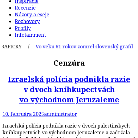
Inšpirácie
Recenzie
Názory a eseje
Rozhovory
Profily
Infotainment
FICKY /
Vo veku 61 rokov zomrel slovenský grafik a ilu
Cenzúra
Izraelská polícia podnikla razie
v dvoch kníhkupectvách
vo východnom Jeruzaleme
10. februára 2025
administrator
Izraelská polícia podnikla razie v dvoch palestínskych
kníhkupectvách vo východnom Jeruzaleme a zadržala