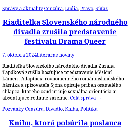
Správy a aktuality
Cenzúra
,
Ľudia
,
Právo
,
Súťaž
Riaditeľka Slovenského národného
divadla zrušila predstavenie
festivalu Drama Queer
7. októbra 2024
Literárne noviny
Riaditeľka Slovenského národného divadla Zuzana
Ťapáková zrušila hosťujúce predstavenie Měsíční
kámen . Adaptácia rovnomenného románuislandského
básnika a spisovateľa Sjóna opisuje príbeh osamelého
chlapca, ktorého osud určuje sexuálna orientácia aj
absentujúce rodinné zázemie.
Celá správa
→
Pozvánky
Cenzúra
,
Divadlo
,
Kniha
,
Politika
Knihu, ktorá pobúrila poslanca