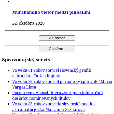
Murakamiho vietor medzi pinballmi
22. októbra 2020
Spravodajský servis
Vo veku 61 rokov zomrel slovenský grafik
a ilustrátor Dušan Kojnok
Vo veku 89 rokov zomrel peruánsky spisovateľ Mario
Vargas Llosa
Porota ceny Anasoft litera zverejnila tohtoročnú
desiatku nominovaných titulov
Vo veku 83 rokov zomrela slovenská poetka
a dramaturgička Marianna Grznárová