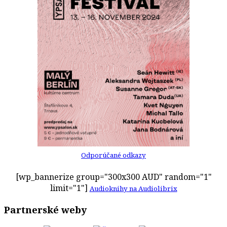
Odporúčané odkazy
[wp_bannerize group="300x300 AUD" random="1"
limit="1"]
Audioknihy na Audiolibrix
Partnerské weby