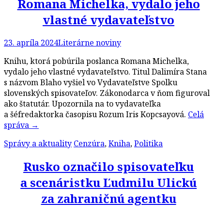
Romana Michelka, vydalo jeho
vlastné vydavateľstvo
23. apríla 2024
Literárne noviny
Knihu, ktorá pobúrila poslanca Romana Michelka,
vydalo jeho vlastné vydavateľstvo. Titul Dalimíra Stana
s názvom Blaho vyšiel vo Vydavateľstve Spolku
slovenských spisovateľov. Zákonodarca v ňom figuroval
ako štatutár. Upozornila na to vydavateľka
a šéfredaktorka časopisu Rozum Iris Kopcsayová.
Celá
správa
→
Správy a aktuality
Cenzúra
,
Kniha
,
Politika
Rusko označilo spisovateľku
a scenáristku Ľudmilu Ulickú
za zahraničnú agentku