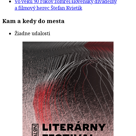
Vo veku 90 rokov zomrel slovenský divadelný
a filmový herec Štefan Kvietik
Kam a kedy do mesta
Žiadne udalosti