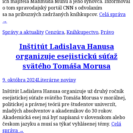
ich majiteľa Mahmúda Múnu a jeho synovca. Informoval
o tom spravodajský portál CNN s odvolaním
sa na príbuzných zadržaných kníhkupcov.
Celá správa
→
Správy a aktuality
Cenzúra
,
Knihkupectvo
,
Právo
Inštitút Ladislava Hanusa
organizuje esejistickú súťaž
svätého Tomáša Morusa
9. októbra 2024
Literárne noviny
Inštitút Ladislava Hanusa organizuje už druhý ročník
esejistickej súťaže svätého Tomáša Morusa v morálnej,
politickej a právnej teórii pre študentov univerzít,
mladých absolventov a akademikov do 30 rokov.
Akademická esej má byť napísaná v slovenskom alebo
českom jazyku a musí sa týkať vyhlásenej témy.
Celá
správa
→