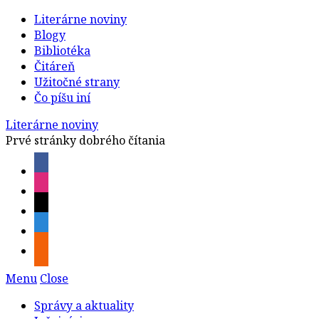
Literárne noviny
Blogy
Bibliotéka
Čitáreň
Užitočné strany
Čo píšu iní
Literárne noviny
Prvé stránky dobrého čítania
Menu
Close
Správy a aktuality