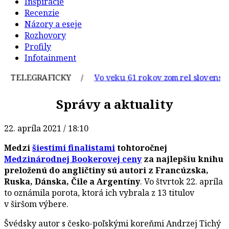
Inšpirácie
Recenzie
Názory a eseje
Rozhovory
Profily
Infotainment
ELEGRAFICKY /
Vo veku 61 rokov zomrel slovenský graf
Správy a aktuality
22. apríla 2021 / 18:10
Medzi
šiestimi finalistami
tohtoročnej
Medzinárodnej Bookerovej ceny
za najlepšiu knihu
preloženú do angličtiny sú autori z Francúzska,
Ruska, Dánska, Čile a Argentíny
. Vo štvrtok 22. apríla
to oznámila porota, ktorá ich vybrala z 13 titulov
v širšom výbere.
Švédsky autor s česko-poľskými koreňmi Andrzej Tichý