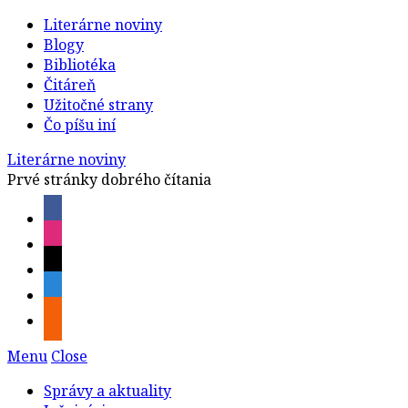
Literárne noviny
Blogy
Bibliotéka
Čitáreň
Užitočné strany
Čo píšu iní
Literárne noviny
Prvé stránky dobrého čítania
Menu
Close
Správy a aktuality