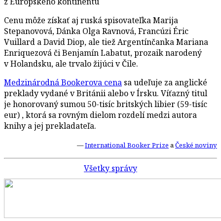
z Európskeho kontinentu
Cenu môže získať aj ruská spisovateľka Marija
Stepanovová, Dánka Olga Ravnová, Francúzi Éric
Vuillard a David Diop, ale tiež Argentínčanka Mariana
Enriquezová či Benjamín Labatut, prozaik narodený
v Holandsku, ale trvalo žijúci v Čile.
Medzinárodná Bookerova cena
sa udeľuje za anglické
preklady vydané v Británii alebo v Írsku. Víťazný titul
je honorovaný sumou 50-tisíc britských libier (59-tisíc
eur) , ktorá sa rovným dielom rozdelí medzi autora
knihy a jej prekladateľa.
—
International Booker Prize
a
České noviny
Všetky správy