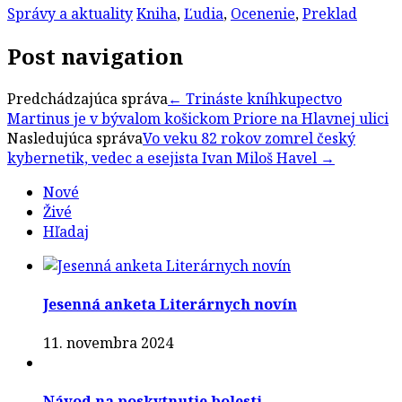
Správy a aktuality
Kniha
,
Ľudia
,
Ocenenie
,
Preklad
Post navigation
Predchádzajúca správa
←
Trináste kníhkupectvo
Martinus je v bývalom košickom Priore na Hlavnej ulici
Nasledujúca správa
Vo veku 82 rokov zomrel český
kybernetik, vedec a esejista Ivan Miloš Havel
→
Nové
Živé
Hľadaj
Jesenná anketa Literárnych novín
11. novembra 2024
Návod na poskytnutie bolesti