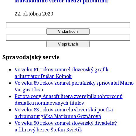
Murakamiho vietor medzi pinballmi
22. októbra 2020
Spravodajský servis
Vo veku 61 rokov zomrel slovenský grafik
a ilustrátor Dušan Kojnok
Vo veku 89 rokov zomrel peruánsky spisovateľ Mario
Vargas Llosa
Porota ceny Anasoft litera zverejnila tohtoročnú
desiatku nominovaných titulov
Vo veku 83 rokov zomrela slovenská poetka
a dramaturgička Marianna Grznárová
Vo veku 90 rokov zomrel slovenský divadelný
a filmový herec Štefan Kvietik