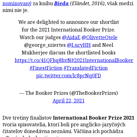
nominovaný
za knihu
Bieda
(Eländet, 2016)
, však medzi
nimi nie je.
We are delighted to announce our shortlist
for the 2021 International Booker Prize.
Watch our judges
@AidaE
@OlivetteOtele
@george_sziertes
@LucyHH
and Neel
Mukherjee discuss the shortlisted books
https://t.co/41QFbq8hvN
#2021InternationalBooker
#FinestFiction
#TranslatedFiction
pic.twitter.com/lc8pcNq0FD
— The Booker Prizes (@TheBookerPrizes)
April 22, 2021
Dve tretiny finalistov
International Booker Prize 2021
tvoria spisovatelia, ktorí boli pre anglicko-jazyčných
čitateľov donedávna neznámi. Väčšina ich pochádza