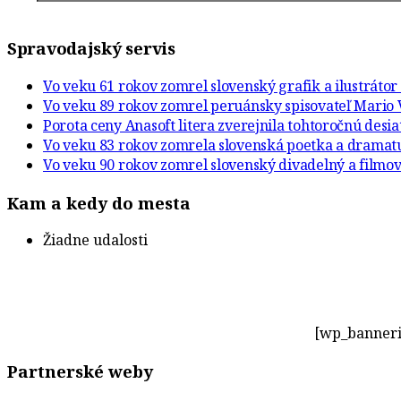
Spravodajský servis
Vo veku 61 rokov zomrel slovenský grafik a ilustráto
Vo veku 89 rokov zomrel peruánsky spisovateľ Mario 
Porota ceny Anasoft litera zverejnila tohtoročnú desi
Vo veku 83 rokov zomrela slovenská poetka a drama
Vo veku 90 rokov zomrel slovenský divadelný a filmov
Kam a kedy do mesta
Žiadne udalosti
[wp_banneri
Partnerské weby