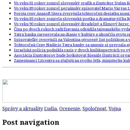
Vo veku 61 rokov zomrel slovenský grafik a ilustrátor Dušan 
Vo veku 89 rokov zomrel peruánsky spisovateľ Mario Vargas L
Porota ceny Anasoft litera zverejnila tohtoročnú desiatku nom
Vo veku 83 rokov zomrela slovenská poetka a dramaturgička 
Vo veku 90 rokov zomrel slovenský divadelný a filmový herec 
Čína po dvoch rokoch zadržiavania odsúdila taiwanského vydav
Tatra banka zareagovala na dianie v kultúre a ukončila svoju
Spisovateľky zverejnili na Valentína otvorený list politikom a
Tohtoročnú Ceny Nadácie Tatra banky za umenie si prevzala aj
Izraelská polícia podnikla razie v dvoch kníhkupectvách vo
Asociácia ilustrátorov bude bojkotovať Bienále ilustrácií org
Zamestnanci Litcentra sa sťažujú na svojho šéfa, ministerke kult
Správy a aktuality
Ľudia
,
Ocenenie
,
Spoločnosť
,
Vojna
Post navigation