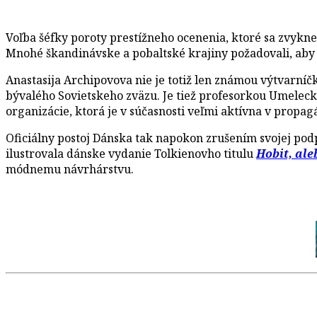
Voľba šéfky poroty prestížneho ocenenia, ktoré sa zvykne
Mnohé škandinávske a pobaltské krajiny požadovali, aby 
Anastasija Archipovova nie je totiž len známou výtvarní
bývalého Sovietskeho zväzu. Je tiež profesorkou Umelec
organizácie, ktorá je v súčasnosti veľmi aktívna v propag
Oficiálny postoj Dánska tak napokon zrušením svojej po
ilustrovala dánske vydanie Tolkienovho titulu
Hobit, ale
módnemu návrhárstvu.