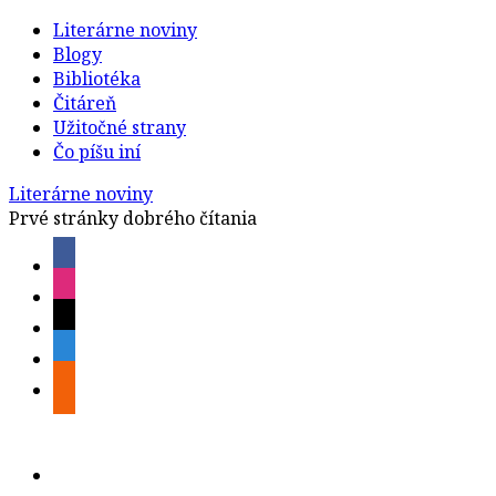
Literárne noviny
Blogy
Bibliotéka
Čitáreň
Užitočné strany
Čo píšu iní
Literárne noviny
Prvé stránky dobrého čítania