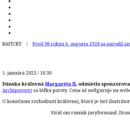
ICKY /
Pred 98 rokmi 6. augusta 1928 sa narodil americk
5. januára 2023 / 16:30
Dánska kráľovná
Margaréta II.
odmietla sponzorova
Archipovovej
za šéfku poroty. Cena už nefiguruje na web
O konečnom rozhodnutí kráľovnej, ktorá je tiež ilustrát
Strid om russisk juryformand: Dron