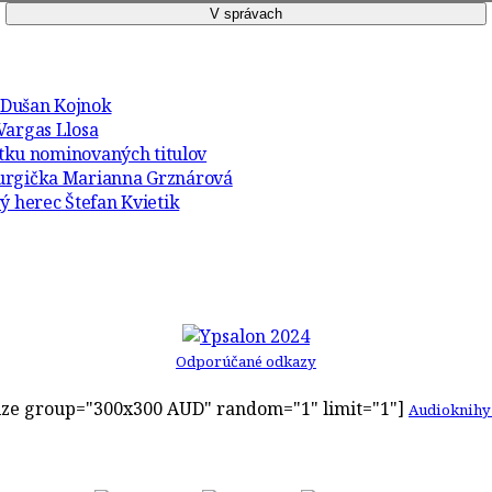
r Dušan Kojnok
Vargas Llosa
atku nominovaných titulov
turgička Marianna Grznárová
ý herec Štefan Kvietik
Odporúčané odkazy
ze group="300x300 AUD" random="1" limit="1"]
Audioknihy