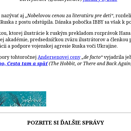
 nazývať aj
„Nobelovou cenou za literatúru pre deti“
, rozdel
Ruska z postu odstúpila. Dánska pobočka IBBY sa však k po
čkou, ktorej ilustrácie k ruským prekladom rozprávok Han
kej akadémie, predsedníčkou zväzu ilustrátorov a členkou
ácii a podpore vojenskej agresie Ruska voči Ukrajine.
dpory tohtoročnej
Andersenovej ceny
„de facto“
vyjadrila je
bo, Cesta tam a späť
(The Hobbit, or There and Back Again
POZRITE SI ĎALŠIE SPRÁVY