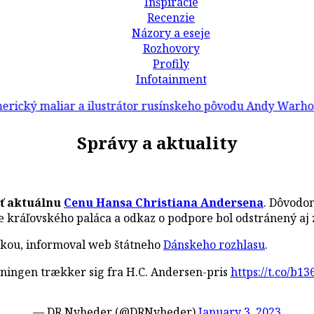
Inšpirácie
Recenzie
Názory a eseje
Rozhovory
Profily
Infotainment
ý maliar a ilustrátor rusínskeho pôvodu Andy Warhol
/
Správy a aktuality
ť aktuálnu
Cenu Hansa Christiana Andersena
. Dôvodo
e kráľovského paláca a odkaz o podpore bol odstránený aj
orkou, informoval web štátneho
Dánskeho rozhlasu
.
ningen trækker sig fra H.C. Andersen-pris
https://t.co/b1
— DR Nyheder (@DRNyheder)
January 3, 2023