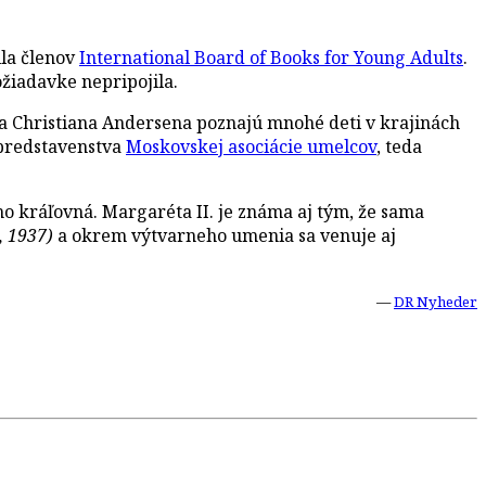
ila členov
International Board of Books for Young Adults
.
žiadavke nepripojila.
sa Christiana Andersena poznajú mnohé deti v krajinách
 predstavenstva
Moskovskej asociácie umelcov
, teda
ho kráľovná. Margaréta II. je známa aj tým, že sama
, 1937)
a okrem výtvarneho umenia sa venuje aj
—
DR Nyheder