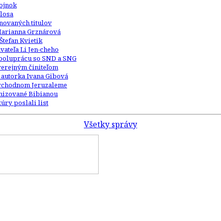
Kojnok
losa
inovaných titulov
Marianna Grznárová
Štefan Kvietik
ateľa Li Jen-cheho
 spoluprácu so SND a SNG
 verejným činiteľom
 autorka Ivana Gibová
 východnom Jeruzaleme
anizované Bibianou
úry poslali list
Všetky správy