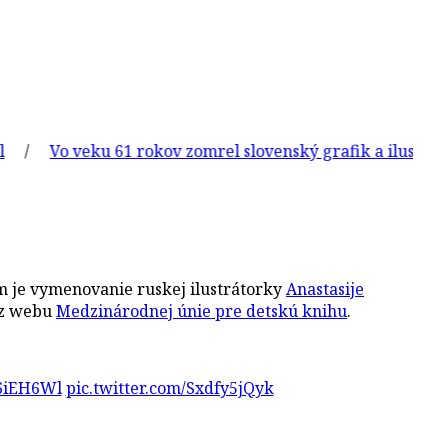
Vo veku 61 rokov zomrel slovenský grafik a ilustrátor Duš
m je vymenovanie ruskej ilustrátorky
Anastasije
 z webu
Medzinárodnej únie pre detskú knihu
.
36iEH6Wl
pic.twitter.com/Sxdfy5jQyk