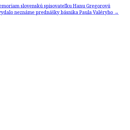
emoriam slovenskú spisovateľku Hanu Gregorovú
 vydalo neznáme prednášky básnika Paula Valéryho
→