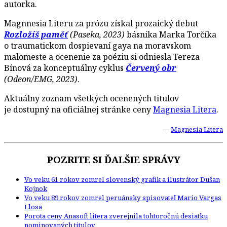
autorka.
Magnnesia Literu za prózu získal prozaický debut
Rozložíš paměť
(Paseka, 2023)
básnika Marka Torčíka
o traumatickom dospievaní gaya na moravskom
malomeste a ocenenie za poéziu si odniesla Tereza
Bínová za konceptuálny cyklus
Červený obr
(Odeon/EMG, 2023)
.
Aktuálny zoznam všetkých ocenených titulov
je dostupný na oficiálnej stránke ceny
Magnesia Litera
.
—
Magnesia Litera
POZRITE SI ĎALŠIE SPRÁVY
Vo veku 61 rokov zomrel slovenský grafik a ilustrátor Dušan
Kojnok
Vo veku 89 rokov zomrel peruánsky spisovateľ Mario Vargas
Llosa
Porota ceny Anasoft litera zverejnila tohtoročnú desiatku
nominovaných titulov