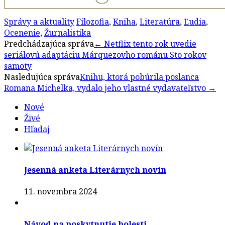
Správy a aktuality
Filozofia
,
Kniha
,
Literatúra
,
Ľudia
,
Ocenenie
,
Žurnalistika
Post
Predchádzajúca správa
←
Netflix tento rok uvedie
seriálovú adaptáciu Márquezovho románu Sto rokov
navigation
samoty
Nasledujúca správa
Knihu, ktorá pobúrila poslanca
Romana Michelka, vydalo jeho vlastné vydavateľstvo
→
Nové
Živé
Hľadaj
Jesenná anketa Literárnych novín
11. novembra 2024
Návod na poskytnutie bolesti