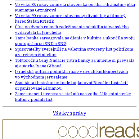
Vo veku 83 rokov zomrela slovenská poetka a dramaturgička
Marianna Grznárová
Vo veku 90 rokov zomrel slovenský divadelný a filmový
herec Štefan Kvietik
Čína po dvoch rokoch zadržiavania odsúdila taiwanského
vydavateľa Li Jen-cheho
Tatra banka zareagovala na dianie v kultúre a ukončila svoju
spoluprácu so SND a SNG
Spisovateľky zverejnili na Valentína otvorený list politikom
a verejným činiteľom
Tohtoročnú Ceny Nadácie Tatra banky za umenie si prevzala
aj autorka Ivana Gibová
Izraelská polícia podnikla razie v dvoch kníhkupectvách
vo východnom Jeruzaleme
Asociácia ilustrátorov bude bojkotovať Bienále ilustrácií
organizované Bibianou
Zamestnanci Litcentra sa sťažujú na svojho šéfa, ministerke
kultúry poslali list
Všetky správy