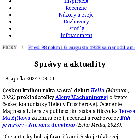
Inšpirácie
Recenzie
Názory a eseje
Rozhovory
Profily
Infotainment
CKY /
Pred 98 rokmi 6. augusta 1928 sa narodil americký
Správy a aktuality
19. apríla 2024 / 09:00
Českou knihou roka sa stal debut
Hella
(Maraton,
2023)
prekladateľky
Aleny Machoninovej
o živote
českej komunistky Heleny Frischerovej. Ocenenie
Magnesia Litera za publicistiku získala filozofka
Tereza
Matějčková
za knihu esejí, recenzií a rozhovorov
Bůh
je mrtev – Nic není dovoleno
(Echo Media, 2023)
.
Obe autorky boli aj favoritkami českej stávkovej