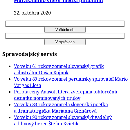
Murakamiho vietor medzi pinballmi
22. októbra 2020
Spravodajský servis
Vo veku 61 rokov zomrel slovenský grafik
a ilustrátor Dušan Kojnok
Vo veku 89 rokov zomrel peruánsky spisovateľ Mario
Vargas Llosa
Porota ceny Anasoft litera zverejnila tohtoročnú
desiatku nominovaných titulov
Vo veku 83 rokov zomrela slovenská poetka
a dramaturgička Marianna Grznárová
Vo veku 90 rokov zomrel slovenský divadelný
a filmový herec Štefan Kvietik