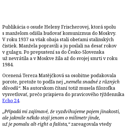
Publikácia o osude Heleny Frischerovej, ktorá spolu
s manželom odišla budovať komunizmus do Moskvy.
V roku 1937 sa však obaja stali obeťami stalinských
čistiek. Manžela popravili a ju poslali na desať rokov
v gulagu. Po prepustení sa do Česko-Slovenska
už nevrátila a v Moskve žila až do svojej smrti v roku
1984.
Ocenená Tereza Matějčková sa osobitne poďakovala
porote, pretože to podľa nej
„neměla snadné z různých
důvodů“
. Na autorskom čítaní totiž musela filozofka
vysvetľovať, prečo prispieva do pravicového týždenníka
Echo 24
.
„Připadá mi zajímavé, že vyzdvihujeme pojem jinakosti,
ale jakmile někdo stojí jenom o milimetr jinde,
už je pomalu alt-right a fašista,“
zareagovala vtedy