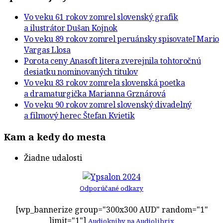
Vo veku 61 rokov zomrel slovenský grafik
a ilustrátor Dušan Kojnok
Vo veku 89 rokov zomrel peruánsky spisovateľ Mario
Vargas Llosa
Porota ceny Anasoft litera zverejnila tohtoročnú
desiatku nominovaných titulov
Vo veku 83 rokov zomrela slovenská poetka
a dramaturgička Marianna Grznárová
Vo veku 90 rokov zomrel slovenský divadelný
a filmový herec Štefan Kvietik
Kam a kedy do mesta
Žiadne udalosti
Odporúčané odkazy
[wp_bannerize group="300x300 AUD" random="1"
limit="1"]
Audioknihy na Audiolibrix