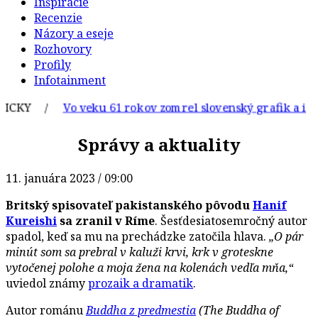
Inšpirácie
Recenzie
Názory a eseje
Rozhovory
Profily
Infotainment
ICKY /
Vo veku 61 rokov zomrel slovenský grafik a ilustr
Správy a aktuality
11. januára 2023 / 09:00
Britský spisovateľ pakistanského pôvodu
Hanif
Kureishi
sa zranil v Ríme
. Šesťdesiatosemročný autor
spadol, keď sa mu na prechádzke zatočila hlava.
„O pár
minút som sa prebral v kaluži krvi, krk v groteskne
vytočenej polohe a moja žena na kolenách vedľa mňa,“
uviedol známy
prozaik a dramatik
.
Autor románu
Buddha z predmestia
(The Buddha of