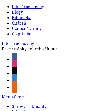
Literárne noviny
Blogy
Bibliotéka
Čitáreň
Užitočné strany
Čo píšu iní
Literárne noviny
Prvé stránky dobrého čítania
Menu
Close
Správy a aktuality