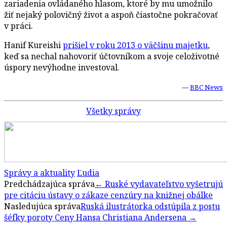
zariadenia ovládaného hlasom, ktoré by mu umožnilo
žiť nejaký polovičný život a aspoň čiastočne pokračovať
v práci.
Hanif Kureishi
prišiel v roku 2013 o väčšinu majetku
,
keď sa nechal nahovoriť účtovníkom a svoje celoživotné
úspory nevýhodne investoval.
—
BBC News
Všetky správy
Správy a aktuality
Ľudia
Post
Predchádzajúca správa
←
Ruské vydavateľstvo vyšetrujú
pre citáciu ústavy o zákaze cenzúry na knižnej obálke
navigation
Nasledujúca správa
Ruská ilustrátorka odstúpila z postu
šéfky poroty Ceny Hansa Christiana Andersena
→