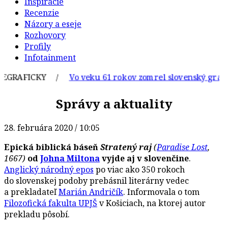
Inšpirácie
Recenzie
Názory a eseje
Rozhovory
Profily
Infotainment
RAFICKY /
Vo veku 61 rokov zomrel slovenský grafik a i
Správy a aktuality
28. februára 2020 / 10:05
Epická biblická báseň
Stratený raj
(
Paradise Lost
,
1667)
od
Johna Miltona
vyjde aj v slovenčine
.
Anglický národný epos
po viac ako 350 rokoch
do slovenskej podoby prebásnil literárny vedec
a prekladateľ
Marián Andričík
. Informovala o tom
Filozofická fakulta UPJŠ
v Košiciach, na ktorej autor
prekladu pôsobí.