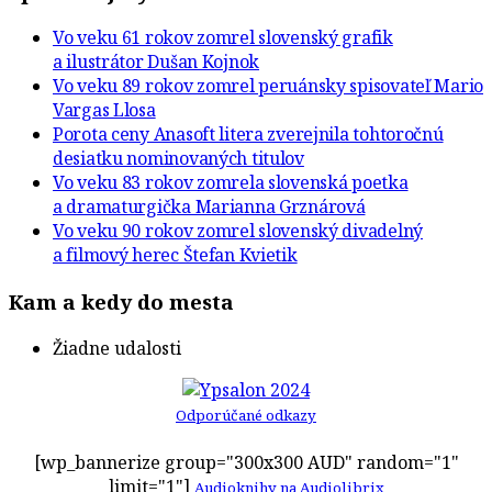
Vo veku 61 rokov zomrel slovenský grafik
a ilustrátor Dušan Kojnok
Vo veku 89 rokov zomrel peruánsky spisovateľ Mario
Vargas Llosa
Porota ceny Anasoft litera zverejnila tohtoročnú
desiatku nominovaných titulov
Vo veku 83 rokov zomrela slovenská poetka
a dramaturgička Marianna Grznárová
Vo veku 90 rokov zomrel slovenský divadelný
a filmový herec Štefan Kvietik
Kam a kedy do mesta
Žiadne udalosti
Odporúčané odkazy
[wp_bannerize group="300x300 AUD" random="1"
limit="1"]
Audioknihy na Audiolibrix