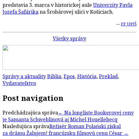
predstavia 3. marca v historickej aule
Univerzity Pavla
Jozefa Šafárika
na Šrobárovej ulici v Košiciach.
—
FF UPJŠ
Všetky správy
Správy a aktuality
Biblia
,
Epos
,
História
,
Preklad
,
Vydavateľstvo
Post navigation
Predchádzajúca správa
←
Na longliste Bookerovej ceny
je Samanta Schweblinová aj Michel Houellebecq
Nasledujúca správa
Režisér Roman Polański získal
za drámu Žalujem! francúzsku filmovú cenu César
→