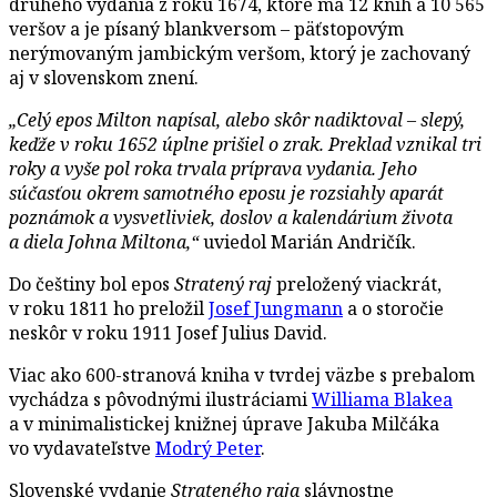
druhého vydania z roku 1674, ktoré má 12 kníh a 10 565
veršov a je písaný blankversom – päťstopovým
nerýmovaným jambickým veršom, ktorý je zachovaný
aj v slovenskom znení.
„Celý epos Milton napísal, alebo skôr nadiktoval – slepý,
keďže v roku 1652 úplne prišiel o zrak. Preklad vznikal tri
roky a vyše pol roka trvala príprava vydania. Jeho
súčasťou okrem samotného eposu je rozsiahly aparát
poznámok a vysvetliviek, doslov a kalendárium života
a diela Johna Miltona,“
uviedol Marián Andričík.
Do češtiny bol epos
Stratený raj
preložený viackrát,
v roku 1811 ho preložil
Josef Jungmann
a o storočie
neskôr v roku 1911 Josef Julius David.
Viac ako 600-stranová kniha v tvrdej väzbe s prebalom
vychádza s pôvodnými ilustráciami
Williama Blakea
a v minimalistickej knižnej úprave Jakuba Milčáka
vo vydavateľstve
Modrý Peter
.
Slovenské vydanie
Strateného raja
slávnostne