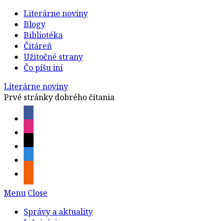
Literárne noviny
Blogy
Bibliotéka
Čitáreň
Užitočné strany
Čo píšu iní
Literárne noviny
Prvé stránky dobrého čítania
Menu
Close
Správy a aktuality