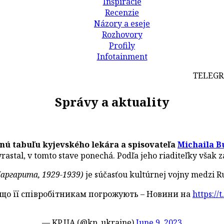
Inšpirácie
Recenzie
Názory a eseje
Rozhovory
Profily
Infotainment
TELEGRAFIC
Správy a aktuality
ú tabuľu kyjevského lekára a spisovateľa
Michaila B
rastal, v tomto stave ponechá. Podľa jeho riaditeľky však
аргарита, 1929-1939)
je súčasťou kultúrnej vojny medzi R
 що її співробітникам погрожують – Новини на
https://
— KP.UA (@kp_ukraine)
June 9, 2023