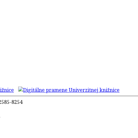
2585-8254
m