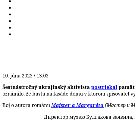
10. júna 2023 / 13:03
Šestnásťročný ukrajinský aktivista
postriekal
pamätn
oznámilo, že bustu na fasáde domu v ktorom spisovateľ vy
Boj o autora románu
Majster a Margaréta
(Мастер и М
Директор музею Булгакова заявила,