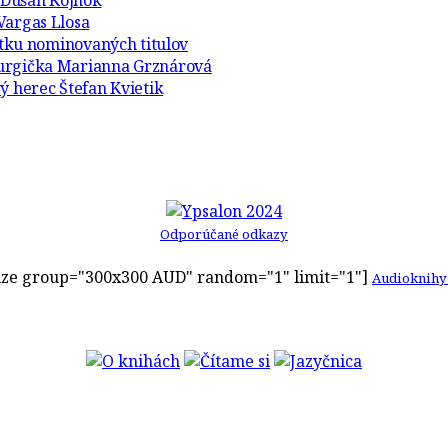
r Dušan Kojnok
Vargas Llosa
atku nominovaných titulov
turgička Marianna Grznárová
ý herec Štefan Kvietik
Odporúčané odkazy
ze group="300x300 AUD" random="1" limit="1"]
Audioknihy