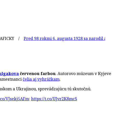
KY /
Pred 98 rokmi 6. augusta 1928 sa narodil americký m
ulgakova
červenou farbou
. Autorovo múzeum v Kyjeve
 zamestnanci
čelia aj vyhrážkam
.
uskom a Ukrajinou, sprevádzajúcu tú skutočnú.
t.co/VJsekj5AFm
:
https://t.co/UJvr2K8mcS