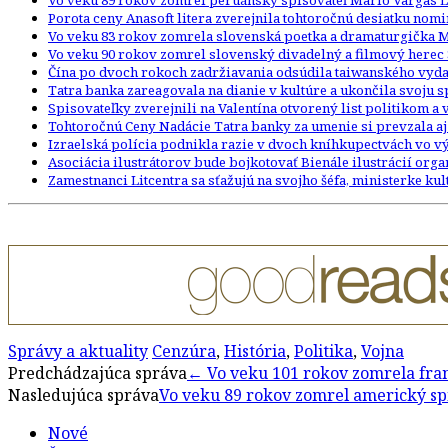
Vo veku 89 rokov zomrel peruánsky spisovateľ Mario Vargas L
Porota ceny Anasoft litera zverejnila tohtoročnú desiatku nom
Vo veku 83 rokov zomrela slovenská poetka a dramaturgička 
Vo veku 90 rokov zomrel slovenský divadelný a filmový herec 
Čína po dvoch rokoch zadržiavania odsúdila taiwanského vydav
Tatra banka zareagovala na dianie v kultúre a ukončila svoju
Spisovateľky zverejnili na Valentína otvorený list politikom a
Tohtoročnú Ceny Nadácie Tatra banky za umenie si prevzala aj
Izraelská polícia podnikla razie v dvoch kníhkupectvách vo
Asociácia ilustrátorov bude bojkotovať Bienále ilustrácií org
Zamestnanci Litcentra sa sťažujú na svojho šéfa, ministerke kult
Správy a aktuality
Cenzúra
,
História
,
Politika
,
Vojna
Post
Predchádzajúca správa
←
Vo veku 101 rokov zomrela fran
Nasledujúca správa
Vo veku 89 rokov zomrel americký sp
navigation
Nové