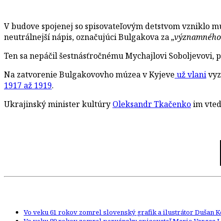
V budove spojenej so spisovateľovým detstvom vzniklo mú
neutrálnejší nápis, označujúci Bulgakova za
„významného 
Ten sa nepáčil šestnásťročnému Mychajlovi Soboljevovi,
Na zatvorenie Bulgakovovho múzea v Kyjeve
už vlani
vyz
1917 až 1919
.
Ukrajinský minister kultúry
Oleksandr Tkačenko
im vted
Vo veku 61 rokov zomrel slovenský grafik a ilustrátor Dušan 