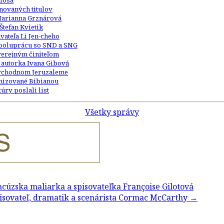
losa
inovaných titulov
Marianna Grznárová
Štefan Kvietik
ateľa Li Jen-cheho
 spoluprácu so SND a SNG
 verejným činiteľom
 autorka Ivana Gibová
 východnom Jeruzaleme
anizované Bibianou
úry poslali list
Všetky správy
cúzska maliarka a spisovateľka Françoise Gilotová
isovateľ, dramatik a scenárista Cormac McCarthy
→