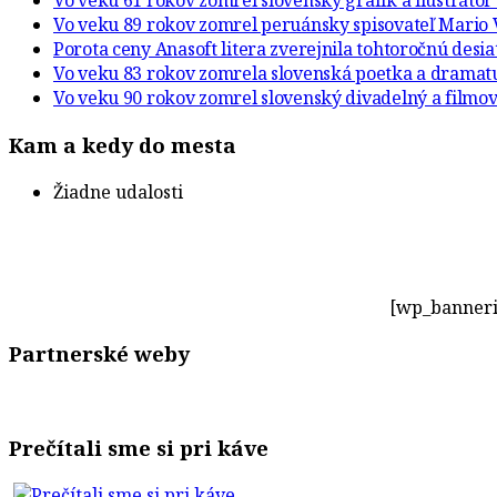
Vo veku 61 rokov zomrel slovenský grafik a ilustráto
Vo veku 89 rokov zomrel peruánsky spisovateľ Mario 
Porota ceny Anasoft litera zverejnila tohtoročnú desi
Vo veku 83 rokov zomrela slovenská poetka a drama
Vo veku 90 rokov zomrel slovenský divadelný a filmov
Kam a kedy do mesta
Žiadne udalosti
[wp_banneri
Partnerské weby
Prečítali sme si pri káve