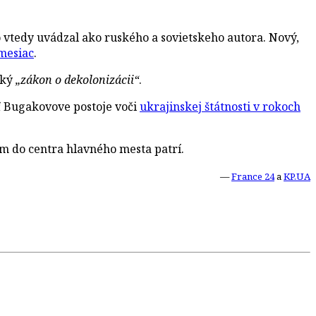
vtedy uvádzal ako ruského a sovietskeho autora. Nový,
mesiac
.
ský
„zákon o dekolonizácii“
.
ť Bugakovove postoje voči
ukrajinskej štátnosti v rokoch
 do centra hlavného mesta patrí.
—
France 24
a
KP.UA