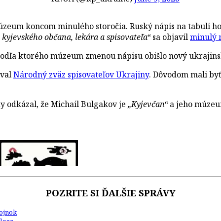
zeum koncom minulého storočia. Ruský nápis na tabuli ho 
kyjevského občana, lekára a spisovateľa“
sa objavil
minulý 
 podľa ktorého múzeum zmenou nápisu obišlo nový ukrajin
val
Národný zväz spisovateľov Ukrajiny
. Dôvodom mali by
y odkázal, že Michail Bulgakov je
„Kyjevčan“
a jeho múzeum
POZRITE SI ĎALŠIE SPRÁVY
Kojnok