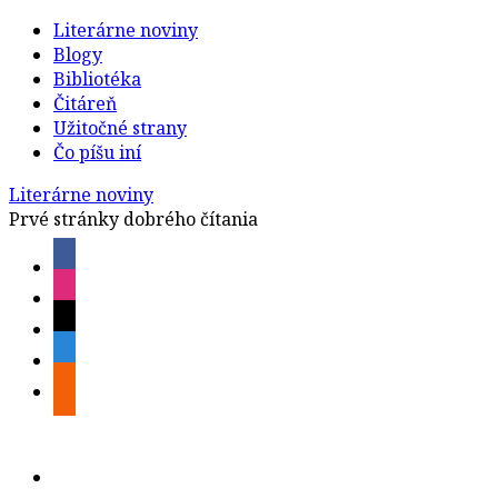
Literárne noviny
Blogy
Bibliotéka
Čitáreň
Užitočné strany
Čo píšu iní
Literárne noviny
Prvé stránky dobrého čítania