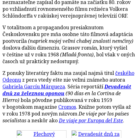
nezmazateľne zapísal do pamäte na začiatku 80. rokov
po vzhliadnutí rovnomenného filmu režiséra Volkera
Schlöndorffa v rakúskej verejnoprávnej televízií ORF.
V totalitnom a propagandou presiaknutom
Československu pre mňa osobne táto filmová adaptácia
pootvorila
(napriek mojej veľmi chabej znalosti nemčiny)
doslova ďalšiu dimenziu. Grassov román, ktorý vyšiel
v češtine už v roku 1968
(Mladá fronta)
, bol však v oných
časoch už prakticky nedostupný.
Z ponuky literatúry faktu ma zaujal najmä titul
českého
Odeonu
z pera vtedy ešte nie veľmi známeho autora
Gabriela Garcíu Márqueza
. Séria reportáží
Devadesát
dnů za železnou oponou
(90 días en la Cortina de
Hierro)
bola pôvodne publikovaná v roku 1959
v bogotskom magazíne
Cromos
. Knižne potom vyšla až
v roku 1978 pod novým názvom
De viaje por los países
socialistas
a neskôr ako
De viaje por Europa del Este
.