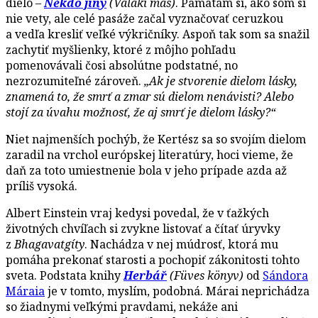
dielo –
Někdo jiný
(Valaki más)
. Pamätám si, ako som si
nie vety, ale celé pasáže začal vyznačovať ceruzkou
a vedľa kresliť veľké výkričníky. Aspoň tak som sa snažil
zachytiť myšlienky, ktoré z môjho pohľadu
pomenovávali čosi absolútne podstatné, no
nezrozumiteľné zároveň.
„Ak je stvorenie dielom lásky,
znamená to, že smrť a zmar sú dielom nenávisti? Alebo
stojí za úvahu možnosť, že aj smrť je dielom lásky?“
Niet najmenších pochýb, že Kertész sa so svojím dielom
zaradil na vrchol európskej literatúry, hoci vieme, že
daň za toto umiestnenie bola v jeho prípade azda až
príliš vysoká.
Albert Einstein vraj kedysi povedal, že v ťažkých
životných chvíľach si zvykne listovať a čítať úryvky
z
Bhagavatgíty
. Nachádza v nej múdrosť, ktorá mu
pomáha prekonať starosti a pochopiť zákonitosti tohto
sveta. Podstata knihy
Herbář
(Füves könyv)
od
Sándora
Máraia
je v tomto, myslím, podobná. Márai neprichádza
so žiadnymi veľkými pravdami, nekáže ani