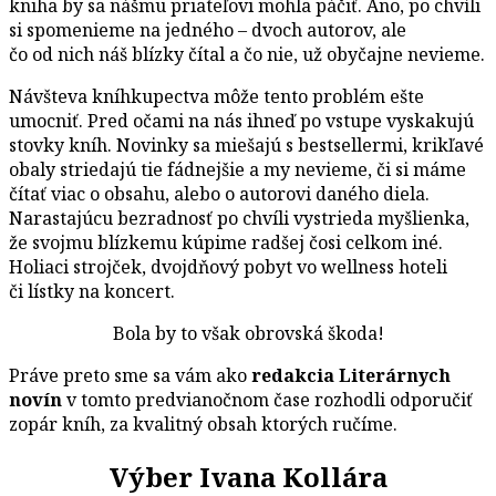
kniha by sa nášmu priateľovi mohla páčiť. Áno, po chvíli
si spomenieme na jedného – dvoch autorov, ale
čo od nich náš blízky čítal a čo nie, už obyčajne nevieme.
Návšteva kníhkupectva môže tento problém ešte
umocniť. Pred očami na nás ihneď po vstupe vyskakujú
stovky kníh. Novinky sa miešajú s bestsellermi, krikľavé
obaly striedajú tie fádnejšie a my nevieme, či si máme
čítať viac o obsahu, alebo o autorovi daného diela.
Narastajúcu bezradnosť po chvíli vystrieda myšlienka,
že svojmu blízkemu kúpime radšej čosi celkom iné.
Holiaci strojček, dvojdňový pobyt vo wellness hoteli
či lístky na koncert.
Bola by to však obrovská škoda!
Práve preto sme sa vám ako
redakcia Literárnych
novín
v tomto predvianočnom čase rozhodli odporučiť
zopár kníh, za kvalitný obsah ktorých ručíme.
Výber Ivana Kollára