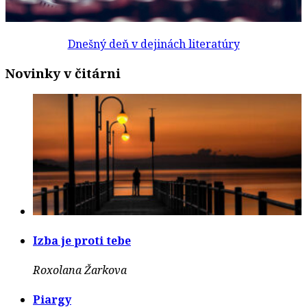
Dnešný deň v dejinách literatúry
Novinky v čitárni
Izba je proti tebe
Roxolana Žarkova
Piargy