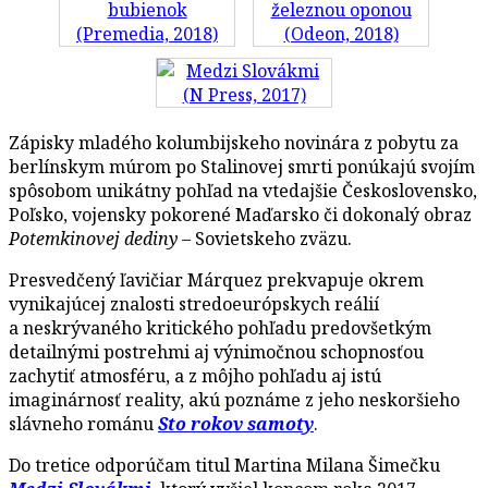
Zápisky mladého kolumbijskeho novinára z pobytu za
berlínskym múrom po Stalinovej smrti ponúkajú svojím
spôsobom unikátny pohľad na vtedajšie Československo,
Poľsko, vojensky pokorené Maďarsko či dokonalý obraz
Potemkinovej dediny
– Sovietskeho zväzu.
Presvedčený ľavičiar Márquez prekvapuje okrem
vynikajúcej znalosti stredoeurópskych reálií
a neskrývaného kritického pohľadu predovšetkým
detailnými postrehmi aj výnimočnou schopnosťou
zachytiť atmosféru, a z môjho pohľadu aj istú
imaginárnosť reality, akú poznáme z jeho neskoršieho
slávneho románu
Sto rokov samoty
.
Do tretice odporúčam titul Martina Milana Šimečku