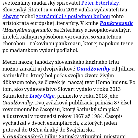
svetoznámy maďarský spisovateľ
Péter Esterházy
.
Slovenský čitateľ sa v roku 2018 vďaka vydavateľstvu
Absynt
mohol
zoznámiť aj s poslednou knihou
tohto
aristokrata európskej literatúry. V knihe
Pankreasník
(Hasnyálmirigynapló)
sa Esterházy s neopakovateľným
intelektuálnym spôsobom vyrovnáva so smrteľnou
chorobou – rakovinou pankreasu, ktorej napokon tesne
po maďarskom vydaní podľahol.
Medzi naozaj lahôdky slovenského knižného trhu
možno zaradiť aj dvojzväzkové
Gundžovníky
od Júliusa
Satinského, ktorý bol počas svojho života živým
dôkazom toho, že človek je naozaj tvor Homo ludens. Po
tom, ako vydavateľstvo Slovart vydalo v roku 2013
Satinského
Listy Oľge
, prinieslo v roku 2018 jeho
Gundžovníky
. Dvojzväzková publikácia prináša 87 čísel
rovnomenného časopisu, ktorý Satinský sám písal
a ilustroval v rozmedzí rokov 1967 až 1984. Časopis
vychádzal v dvoch exemplároch, z ktorých jeden
putoval do USA a druhý do Švajčiarska.
V
Gundžovníkoch
Július Satinský vtipnými, miestami