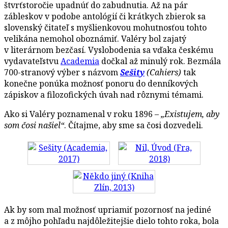
štvrťstoročie upadnúť do zabudnutia. Až na pár
zábleskov v podobe antológií či krátkych zbierok sa
slovenský čitateľ s myšlienkovou mohutnosťou tohto
velikána nemohol oboznámiť. Valéry bol zajatý
v literárnom bezčasí. Vyslobodenia sa vďaka českému
vydavateľstvu
Academia
dočkal až minulý rok. Bezmála
700-stranový výber s názvom
Sešity
(Cahiers)
tak
konečne ponúka možnosť ponoru do denníkových
zápiskov a filozofických úvah nad rôznymi témami.
Ako si Valéry poznamenal v roku 1896 –
„Existujem, aby
som čosi našiel“
. Čítajme, aby sme sa čosi dozvedeli.
Ak by som mal možnosť upriamiť pozornosť na jediné
a z môjho pohľadu najdôležitejšie dielo tohto roka, bola