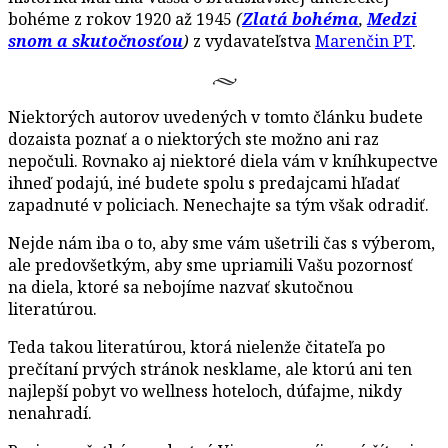
bohéme z rokov 1920 až 1945
(
Zlatá bohéma
,
Medzi
snom a skutočnosťou
)
z vydavateľstva
Marenčin PT
.
Niektorých autorov uvedených v tomto článku budete
dozaista poznať a o niektorých ste možno ani raz
nepočuli. Rovnako aj niektoré diela vám v kníhkupectve
ihneď podajú, iné budete spolu s predajcami hľadať
zapadnuté v policiach. Nenechajte sa tým však odradiť.
Nejde nám iba o to, aby sme vám ušetrili čas s výberom,
ale predovšetkým, aby sme upriamili Vašu pozornosť
na diela, ktoré sa nebojíme nazvať skutočnou
literatúrou.
Teda takou literatúrou, ktorá nielenže čitateľa po
prečítaní prvých stránok nesklame, ale ktorú ani ten
najlepší pobyt vo wellness hoteloch, dúfajme, nikdy
nenahradí.