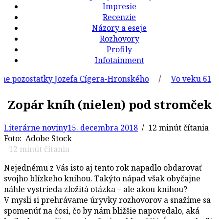
Impresie
Recenzie
Názory a eseje
Rozhovory
Profily
Infotainment
statky Jozefa Cígera-Hronského
/
Vo veku 61 rokov zomr
Zopár kníh (nielen) pod stromček
Literárne noviny
15. decembra 2018
/ 12 minút čítania
Foto: Adobe Stock
12
minút čítania
Nejednému z Vás isto aj tento rok napadlo obdarovať
svojho blízkeho knihou. Takýto nápad však obyčajne
náhle vystrieda zložitá otázka – ale akou knihou?
V mysli si prehrávame úryvky rozhovorov a snažíme sa
spomenúť na čosi, čo by nám bližšie napovedalo, aká