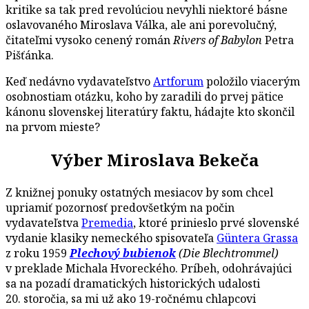
kritike sa tak pred revolúciou nevyhli niektoré básne
oslavovaného Miroslava Válka, ale ani porevolučný,
čitateľmi vysoko cenený román
Rivers of Babylon
Petra
Pišťánka.
Keď nedávno vydavateľstvo
Artforum
položilo viacerým
osobnostiam otázku, koho by zaradili do prvej pätice
kánonu slovenskej literatúry faktu, hádajte kto skončil
na prvom mieste?
Výber Miroslava Bekeča
Z knižnej ponuky ostatných mesiacov by som chcel
upriamiť pozornosť predovšetkým na počin
vydavateľstva
Premedia
, ktoré prinieslo prvé slovenské
vydanie klasiky nemeckého spisovateľa
Güntera Grassa
z roku 1959
Plechový bubienok
(Die Blechtrommel)
v preklade Michala Hvoreckého. Príbeh, odohrávajúci
sa na pozadí dramatických historických udalosti
20. storočia, sa mi už ako 19-ročnému chlapcovi