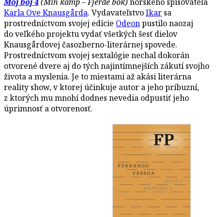
Môj boj 4
(Min kamp – Fjerde bok)
nórskeho spisovateľa
Karla Ove Knausgårda
. Vydavateľstvo
Ikar
sa
prostredníctvom svojej edície
Odeon
pustilo naozaj
do veľkého projektu vydať všetkých šesť dielov
Knausgårdovej časozberno-literárnej spovede.
Prostredníctvom svojej sextalógie nechal dokorán
otvorené dvere aj do tých najintímnejších zákutí svojho
života a myslenia. Je to miestami až akási literárna
reality show, v ktorej účinkuje autor a jeho príbuzní,
z ktorých mu mnohí dodnes nevedia odpustiť jeho
úprimnosť a otvorenosť.