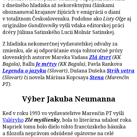
z dnešného hľadiska až nekorektnými článkami
oboznamoval krajanov žijúcich v emigrácii o dianí
v totalitnom Československu. Podobne ako
Listy Oľge
aj
originálne
Gundžovníky
vyšli vďaka editorskej práci
dcéry Júliusa Satinského Lucii Molnár Satinskej.
Z hľadiska nekomerčnej vydavateľskej odvahy za
zmienku, ale aj odporúčanie stoja tohtoročné prózy
slovenských autorov Mareka Vadasa
Zlá štvrť
(KK
Bagala)
, Ballu
Je mŕtvy
(KK Bagala)
, Pavla Rankova
Legenda o jazyku
(Slovart)
, Dušana Dušeka
Strih vetra
(Slovart)
či novela Máriusa Kopcsaya
Stena
(Marenčin
PT)
.
Výber Jakuba Neumanna
Keď v roku 1993 vo vydavateľstve Marenčin PT vyšli
Valéryho
Zlé myšlienky
, bola to literárna udalosť roka.
Napriek tomu bolo dielo tohto francúzskeho básnika
a filozofa neprávom odsúdené opätovne na celé