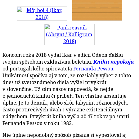
Koncom roka 2018 vydal Ikar v edícii Odeon ďalšiu
svojím spôsobom exkluzívnu beletriu.
Knihu nepokoja
od portugalského spisovateľa
Fernanda Pessou
.
Unikátnosť spočíva aj v tom, že rozsiahly výber z tohto
dnes už svetoznámeho diela vyšiel prvýkrát
v slovenčine. Už sám názov napovedá, že nejde
o jednoduchú knihu či príbeh. Ten vlastne absentuje
úplne. Je to denník, alebo skôr labyrint rôznorodých,
často protirečivých úvah s výrazne existenciálnym
nádychom. Prvýkrát kniha vyšla až 47 rokov po smrti
Fernanda Pessou v roku 1982.
Nie úplne nepodobný spôsob písania si vypestoval aj