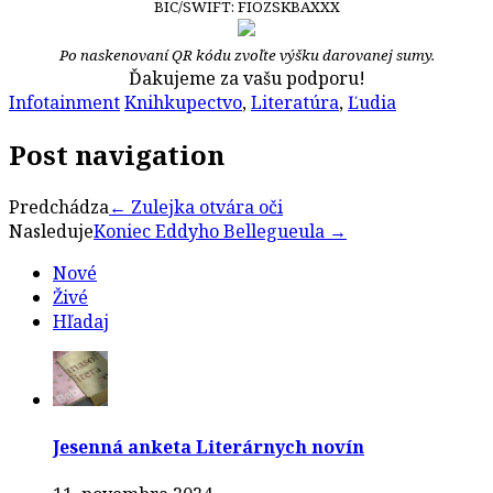
BIC/SWIFT: FIOZSKBAXXX
Po naskenovaní QR kódu zvoľte výšku darovanej sumy.
Ďakujeme za vašu podporu!
Infotainment
Knihkupectvo
,
Literatúra
,
Ľudia
Post navigation
Predchádza
←
Zulejka otvára oči
Nasleduje
Koniec Eddyho Bellegueula
→
Nové
Živé
Hľadaj
Jesenná anketa Literárnych novín