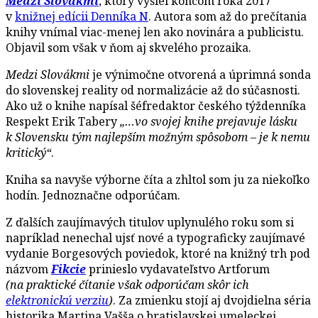
Medzi Slovákmi
, ktorý vyšiel koncom roka 2017
v
knižnej edícii Denníka N
. Autora som až do prečítania
knihy vnímal viac-menej len ako novinára a publicistu.
Objavil som však v ňom aj skvelého prozaika.
Medzi Slovákmi
je výnimočne otvorená a úprimná sonda
do slovenskej reality od normalizácie až do súčasnosti.
Ako už o knihe napísal šéfredaktor českého týždenníka
Respekt Erik Tabery
„…vo svojej knihe prejavuje lásku
k Slovensku tým najlepším možným spôsobom – je k nemu
kritický“
.
Kniha sa navyše výborne číta a zhltol som ju za niekoľko
hodín. Jednoznačne odporúčam.
Z ďalších zaujímavých titulov uplynulého roku som si
napríklad nenechal ujsť nové a typograficky zaujímavé
vydanie Borgesových poviedok, ktoré na knižný trh pod
názvom
Fikcie
prinieslo vydavateľstvo Artforum
(na praktické čítanie však odporúčam skôr ich
elektronickú verziu
)
. Za zmienku stojí aj dvojdielna séria
historika Martina Vašša o bratislavskej umeleckej