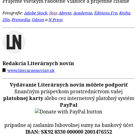
Prajeme všetkým radostné Vianoce a príjemné čítanie
Fotografie:
Adobe Stock
,
Ikar
,
Absynt
,
Academia
,
Éditions Fra
,
Kniha
Zlín
,
Premedia
,
Odeon
a
N Press
Redakcia Literárnych novín
www.literarnenoviny.sk
Vydávanie Literárnych novín môžete podporiť
finančným príspevkom prostredníctvom vašej
platobnej karty
alebo cez internetový platobný systém
PayPal
prípadne aj zaslaním ľubovoľnej sumy na bankový účet
IBAN: SK92 8330 000000 2001476552