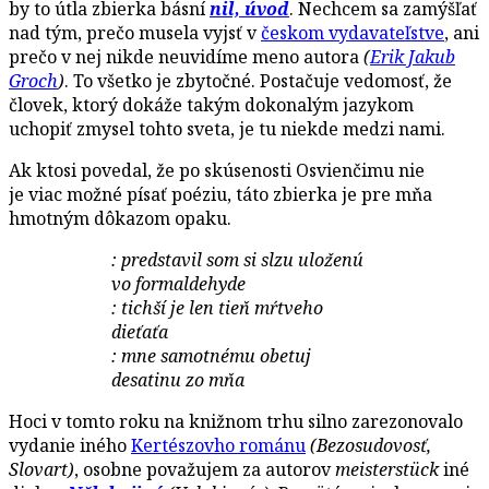
by to útla zbierka básní
nil, úvod
. Nechcem sa zamýšľať
nad tým, prečo musela vyjsť v
českom vydavateľstve
, ani
prečo v nej nikde neuvidíme meno autora
(
Erik Jakub
Groch
)
. To všetko je zbytočné. Postačuje vedomosť, že
človek, ktorý dokáže takým dokonalým jazykom
uchopiť zmysel tohto sveta, je tu niekde medzi nami.
Ak ktosi povedal, že po skúsenosti Osvienčimu nie
je viac možné písať poéziu, táto zbierka je pre mňa
hmotným dôkazom opaku.
: predstavil som si slzu uloženú
vo formaldehyde
: tichší je len tieň mŕtveho
dieťaťa
: mne samotnému obetuj
desatinu zo mňa
Hoci v tomto roku na knižnom trhu silno zarezonovalo
vydanie iného
Kertészovho románu
(Bezosudovosť,
Slovart)
, osobne považujem za autorov
meisterstück
iné