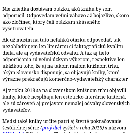
Nie zriedka dostávam otázku, akú knihu by som
odporučil. Odpovedám veľmi váhavo až bojazlivo, skoro
ako zločinec, ktorý čelí otázkam skúseného
vyšetrovateľa.
Ak už musím na túto neľahkú otázku odpovedať, tak
nezohľadňujem len literárnu či faktografickú kvalitu
diela, ale aj vydavateľskú odvahu. A tak aj tieto
odporúčania sú veľmi úzkym výberom, respektíve len
ukážkou toho, že aj na takom malom knižnom trhu,
akým Slovensko disponuje, sa objavujú knihy, ktoré
výrazne prekračujú komerčno-vydavateľský charakter.
Aj v roku 2018 sa na slovenskom knižnom trhu objavili
knihy, ktoré nespĺňajú len esteticko-literárne kritériá,
ale sú zároveň aj prejavom nemalej odvahy slovenských
vydavateľov.
Medzi také knihy určite patrí aj štvrté pokračovanie
šesťdielnej série
(
prvý diel
vyšiel v roku 2016)
s názvom