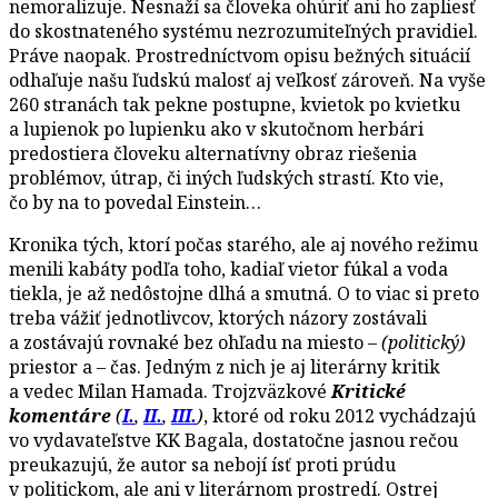
nemoralizuje. Nesnaží sa človeka ohúriť ani ho zapliesť
do skostnateného systému nezrozumiteľných pravidiel.
Práve naopak. Prostredníctvom opisu bežných situácií
odhaľuje našu ľudskú malosť aj veľkosť zároveň. Na vyše
260 stranách tak pekne postupne, kvietok po kvietku
a lupienok po lupienku ako v skutočnom herbári
predostiera človeku alternatívny obraz riešenia
problémov, útrap, či iných ľudských strastí. Kto vie,
čo by na to povedal Einstein…
Kronika tých, ktorí počas starého, ale aj nového režimu
menili kabáty podľa toho, kadiaľ vietor fúkal a voda
tiekla, je až nedôstojne dlhá a smutná. O to viac si preto
treba vážiť jednotlivcov, ktorých názory zostávali
a zostávajú rovnaké bez ohľadu na miesto –
(politický)
priestor a – čas. Jedným z nich je aj literárny kritik
a vedec Milan Hamada. Trojzväzkové
Kritické
komentáre
(
I.
,
II.
,
III.
)
, ktoré od roku 2012 vychádzajú
vo vydavateľstve KK Bagala, dostatočne jasnou rečou
preukazujú, že autor sa nebojí ísť proti prúdu
v politickom, ale ani v literárnom prostredí. Ostrej