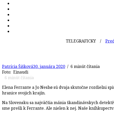
TELEGRAFICKY /
Pred 428 ro
Patrícia Šišková
30. januára 2020
/ 6 minút čítania
Foto: Einaudi
6
minút čítania
Elena Ferrante a Jo Nesbø sú dvaja skutočne rozdielni spis
hranice svojich krajín.
Na Slovensku sa najväčšia mánia škandinávskych detektív
sme prešli k Ferrante. Ale nielen k nej. Naše kníhkupectvá