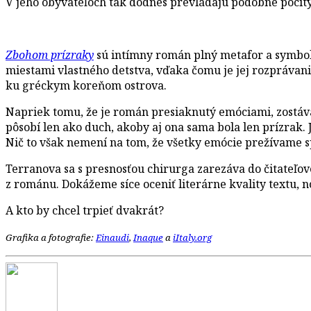
V jeho obyvateľoch tak dodnes prevládajú podobné pocity
Zbohom prízraky
sú intímny román plný metafor a symbolo
miestami vlastného detstva, vďaka čomu je jej rozprávani
ku gréckym koreňom ostrova.
Napriek tomu, že je román presiaknutý emóciami, zostáva
pôsobí len ako duch, akoby aj ona sama bola len prízrak.
Nič to však nemení na tom, že všetky emócie prežívame sp
Terranova sa s presnosťou chirurga zarezáva do čitateľove
z románu. Dokážeme síce oceniť literárne kvality textu, 
A kto by chcel trpieť dvakrát?
Grafika a fotografie:
Einaudi
,
Inaque
a
iItaly.org