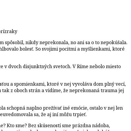
prízraky
m spôsobil, nikdy neprekonala, no ani sa o to nepokúšala.
hlbovalo bolesť. So svojimi pocitmi a myšlienkami, ktoré
ijúce v dvoch disjunktných svetoch. V Ríme nebolo miesto
osťou a spomienkami, ktoré v nej vyvoláva dom plný vecí,
u tak z oboch strán a vidíme, že neprekonaná trauma jej
la schopná naplno prežívať iné emócie, ostalo v nej len
euvedomovala sa, že aj iní môžu trpieť.
ane? Kto sme? Bez skúseností sme prázdna nádoba,