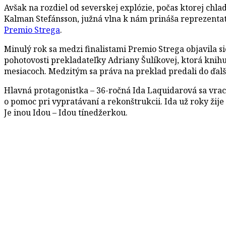
Avšak na rozdiel od severskej explózie, počas ktorej chla
Kalman Stefánsson, južná vlna k nám prináša reprezentatí
Premio Strega
.
Minulý rok sa medzi finalistami Premio Strega objavila si
pohotovosti prekladateľky Adriany Šulíkovej, ktorá knihu 
mesiacoch. Medzitým sa práva na preklad predali do ďalší
Hlavná protagonistka – 36-ročná Ida Laquidarová sa vrac
o pomoc pri vypratávaní a rekonštrukcii. Ida už roky žije
Je inou Idou – Idou tínedžerkou.