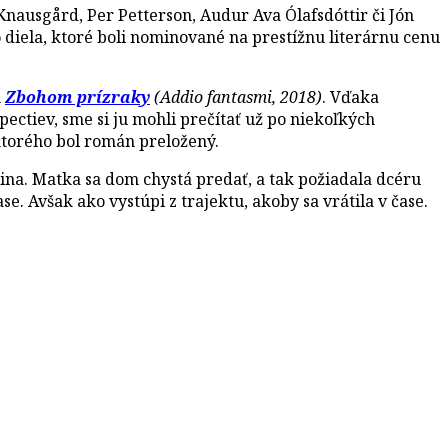
 Knausgård, Per Petterson, Audur Ava Ólafsdóttir či Jón
 diela, ktoré boli nominované na prestížnu literárnu cenu
m
Zbohom prízraky
(Addio fantasmi, 2018)
. Vďaka
ectiev, sme si ju mohli prečítať už po niekoľkých
ktorého bol román preložený.
ina. Matka sa dom chystá predať, a tak požiadala dcéru
e. Avšak ako vystúpi z trajektu, akoby sa vrátila v čase.