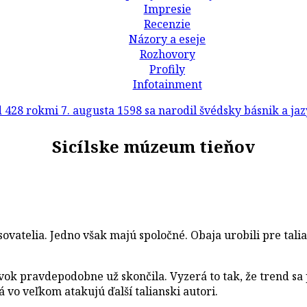
Impresie
Recenzie
Názory a eseje
Rozhovory
Profily
Infotainment
kmi 7. augusta 1598 sa narodil švédsky básnik a jazykoved
Sicílske múzeum tieňov
ovatelia. Jedno však majú spoločné. Obaja urobili pre talia
ok pravdepodobne už skončila. Vyzerá to tak, že trend sa
 vo veľkom atakujú ďalší talianski autori.