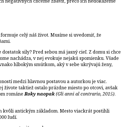
ých negatívnych chceme zbaviť, prečo ich nedokážeme
 formuje celý náš život. Musíme si uvedomiť, že
ňami.
 dostatok sily? Pred sebou má jasný cieľ. Z domu si chce
 dome nachádza, v nej evokuje nejakú spomienku. Všade
á rovnako hlbokým smútkom, aký v sebe ukrývajú ženy,
ností medzi hlavnou postavou a autorkou je viac.
ej živote taktiež ostalo prázdne miesto po otcovi, avšak
rvom románe
Roky naopak
(Gli anni al contrario, 2015)
.
n kvôli antickým základom. Mesto viackrát postihli
00 ľudí.