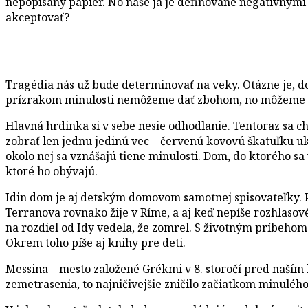
nepopísaný papier. No naše ja je definované negatívnym
akceptovať?
Tragédia nás už bude determinovať na veky. Otázne je, do 
prízrakom minulosti nemôžeme dať zbohom, no môžeme sa s
Hlavná hrdinka si v sebe nesie odhodlanie. Tentoraz sa ch
zobrať len jednu jedinú vec – červenú kovovú škatuľku u
okolo nej sa vznášajú tiene minulosti. Dom, do ktorého sa
ktoré ho obývajú.
Idin dom je aj detským domovom samotnej spisovateľky. Pr
Terranova rovnako žije v Ríme, a aj keď nepíše rozhlasov
na rozdiel od Idy vedela, že zomrel. S životným príbeho
Okrem toho píše aj knihy pre deti.
Messina – mesto založené Grékmi v 8. storočí pred naším 
zemetrasenia, to najničivejšie zničilo začiatkom minulého