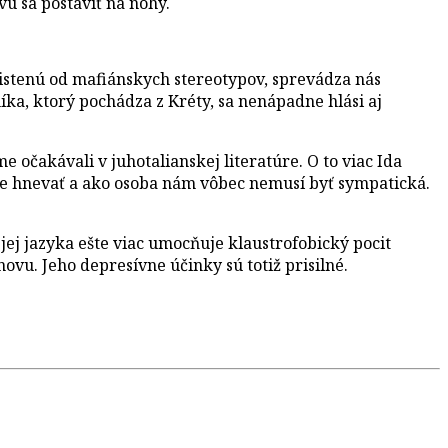
u sa postaviť na nohy.
čistenú od mafiánskych stereotypov, sprevádza nás
íka, ktorý pochádza z Kréty, sa nenápadne hlási aj
očakávali v juhotalianskej literatúre. O to viac Ida
môže hnevať a ako osoba nám vôbec nemusí byť sympatická.
jej jazyka ešte viac umocňuje klaustrofobický pocit
vu. Jeho depresívne účinky sú totiž prisilné.