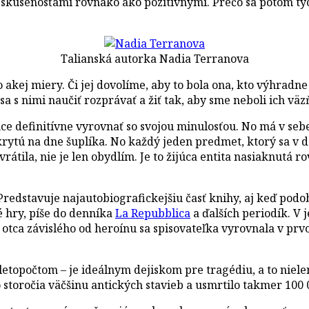
i skúsenosťami rovnako ako pozitívnymi. Prečo sa potom t
Talianská autorka Nadia Terranova
akej miery. Či jej dovolíme, aby to bola ona, kto výhradne
 nimi naučiť rozprávať a žiť tak, aby sme neboli ich väz
ce definitívne vyrovnať so svojou minulosťou. No má v sebe
krytú na dne šuplíka. No každý jeden predmet, ktorý sa v
 vrátila, nie je len obydlím. Je to žijúca entita nasiaknut
edstavuje najautobiografickejšiu časť knihy, aj keď podob
é hry, píše do denníka
La Repubblica
a ďalších periodík. V j
m otca závislého od heroínu sa spisovateľka vyrovnala v p
letopočtom – je ideálnym dejiskom pre tragédiu, a to niele
 storočia väčšinu antických stavieb a usmrtilo takmer 100 0