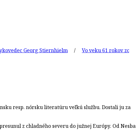
ec Georg Stiernhielm
/
Vo veku 61 rokov zomrel slovens
nsku resp. nórsku literatúru veľkú službu. Dostali ju za
 presunul z chladného severu do južnej Európy. Od Nesba