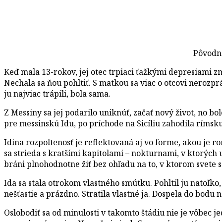
Pôvodné
Keď mala 13-rokov, jej otec trpiaci ťažkými depresiami zm
Nechala sa ňou pohltiť. S matkou sa viac o otcovi nerozpr
ju najviac trápili, bola sama.
Z Messiny sa jej podarilo uniknúť, začať nový život, no bol
pre messinskú Idu, po príchode na Sicíliu zahodila rímsku
Idina rozpoltenosť je reflektovaná aj vo forme, akou je 
sa strieda s kratšími kapitolami – nokturnami, v ktorých
bráni plnohodnotne žiť bez ohľadu na to, v ktorom svete 
Ida sa stala otrokom vlastného smútku. Pohltil ju natoľko
nešťastie a prázdno. Stratila vlastné ja. Dospela do bod
Oslobodiť sa od minulosti v takomto štádiu nie je vôbec