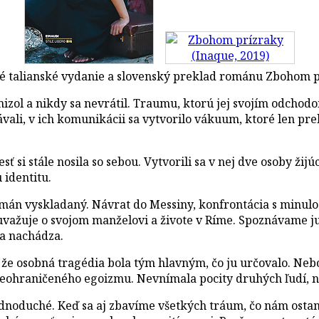
 talianské vydanie a slovenský preklad románu Zbohom 
izol a nikdy sa nevrátil. Traumu, ktorú jej svojím odchodo
ávali, v ich komunikácii sa vytvorilo vákuum, ktoré len pre
esť si stále nosila so sebou. Vytvorili sa v nej dve osoby ž
 identitu.
román vyskladaný. Návrat do Messiny, konfrontácia s minul
 uvažuje o svojom manželovi a živote v Ríme. Spoznávame j
sa nachádza.
, že osobná tragédia bola tým hlavným, čo ju určovalo. Nebo
u neohraničeného egoizmu. Nevnímala pocity druhých ľudí, n
 jednoduché. Keď sa aj zbavíme všetkých tráum, čo nám ost