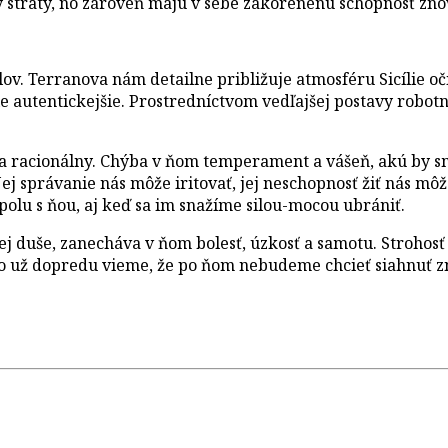
 straty, no zároveň majú v sebe zakorenenú schopnosť znov
v. Terranova nám detailne približuje atmosféru Sicílie o
e autentickejšie. Prostredníctvom vedľajšej postavy robotn
 racionálny. Chýba v ňom temperament a vášeň, akú by sme 
 Jej správanie nás môže iritovať, jej neschopnosť žiť nás 
olu s ňou, aj keď sa im snažíme silou-mocou ubrániť.
j duše, zanecháva v ňom bolesť, úzkosť a samotu. Strohosť 
no už dopredu vieme, že po ňom nebudeme chcieť siahnuť zno