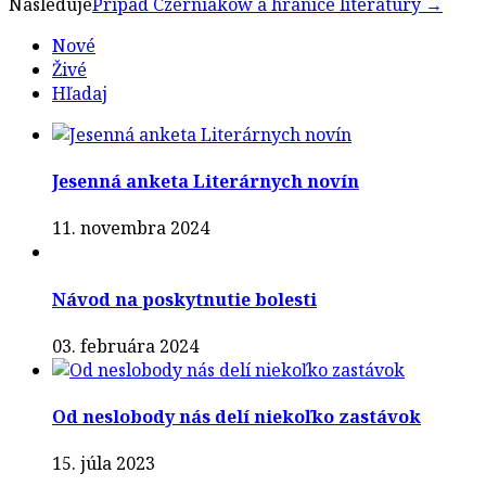
Nasleduje
Prípad Czerniaków a hranice literatúry
→
navigation
Nové
Živé
Hľadaj
Jesenná anketa Literárnych novín
11. novembra 2024
Návod na poskytnutie bolesti
03. februára 2024
Od neslobody nás delí niekoľko zastávok
15. júla 2023