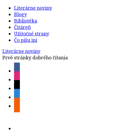
Literárne noviny
Blogy
Bibliotéka
Čitáreň
Užitočné strany
Čo píšu iní
Literárne noviny
Prvé stránky dobrého čítania