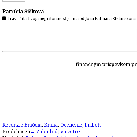
Patrícia Šišková
Práve číta Tvoja neprítomnosť je tma od Jóna Kalmana Stefánssona
finančným príspevkom pr
Recenzie
Emócia
,
Kniha
,
Ocenenie
,
Príbeh
Post
Predchádza
←
Zabudnúť vo vetre