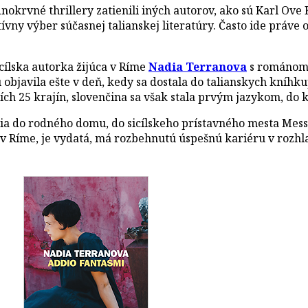
dnokrvné thrillery zatienili iných autorov, ako sú Karl Ove
vny výber súčasnej talianskej literatúry. Často ide práve o
cílska autorka žijúca v Ríme
Nadia Terranova
s románo
objavila ešte v deň, kedy sa dostala do talianskych kníhkup
ch 25 krajín, slovenčina sa však stala prvým jazykom, do 
ia do rodného domu, do sicílskeho prístavného mesta Mess
 v Ríme, je vydatá, má rozbehnutú úspešnú kariéru v rozhlas