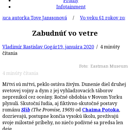
Profily
Infotainment
ca autorka Tove Janssonová
/
Vo veku 61 rokov zomrel s
Zabudnúť vo vetre
Vladimír Rastislav Gogár
19. januára 2020
/ 4 minúty
čítania
Foto: Eastman Museum
4
minúty čítania
Mŕtvi sú mŕtvi, peklo ostáva živým. Dunenie diel druhej
svetovej vojny a dym z jej vyhladzovacích táborov
neprenikol cez oceány. Ročné obdobia v Novom Yorku
plynuli. Skutoční ľudia, aj fiktívno-skutočné postavy
románu
Slib
(The Promise, 1969)
od
Chaima Potoka
,
dozrievajú, postupne končia vysokú školu, prežívajú
svoje milostné príbehy, no niečo podivné sa predsa len
deje.