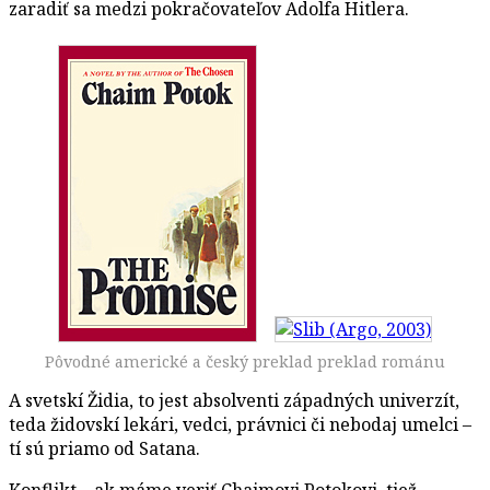
zaradiť sa medzi pokračovateľov Adolfa Hitlera.
Pôvodné americké a český preklad preklad románu
A svetskí Židia, to jest absolventi západných univerzít,
teda židovskí lekári, vedci, právnici či nebodaj umelci –
tí sú priamo od Satana.
Konflikt – ak máme veriť Chaimovi Potokovi, tiež