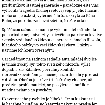
príslušníkovi šťastnej generácie – paradoxne ešte viac
vyhrotila tragédia Druhej svetovej vojny. Jeho hnacím
motorom je úzkosť, vytesnená hrôza, skrytá za Pána
Boha, za potrebu zachovať všetko, čo ešte ostalo.
Spúšťacou scénou románu je výlet mladého študenta
poloortodoxnej univerzity s dievčinou patriacou k vetve
svetsky vzdelaného židovstva, netere známeho filozofa,
kladúceho otázky vo veci židovskej viery. Otázky –
nazvime ich kontroverznými.
Gardedámou na zadnom sedadle auta mladej dvojice
je trinásťročný syn tohto svetského filozofa. Výlet
dopadne zle. Zdanlivo povrchný konflikt
s prevádzkovateľom jarmočnej hazardnej hry prerastie
v drámu. Obeťou je práve trinásťročný chlapec, už
predtým problematický, no po výlete a konflikte
upadne priamo do psychózy.
Uzavretie jeho psychiky je hlboké. Cesta ku katarzii
je liečebne brutálna, no katarzia nakoniec predsa len