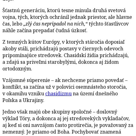
Šťastnú generáciu, ktorú tesne minula druhá svetová
vojna, tých, ktorých ochránil jednak priestor, ale hlavne
čas, lebo
„zlý čas nepripadol na nich,“
týchto šťastlivcov
náhle začína prepadať čudná úzkosť.
Z temných kútov Európy, v ktorých stáročia doposiaľ
akoby stáli, prichádzajú postavy v čiernych odevoch
pripomínajúce stredovek. Chasidskí židia prichádzajú,
a zdajú sa priveľmi starobylými, dokonca aj židom
ortodoxným.
Vzájomné súperenie – ak nechceme priamo povedať –
konflikt, sa začína už v polovici osemnásteho storočia,
v okamihu vzniku
chasidizmu
na území dnešného
Poľska a Ukrajiny.
Jedno však majú obe skupiny spoločné – doslovný
výklad Tóry, a dokonca aj jej stredovekých vykladačov,
aj keď si oni navzájom často protirečia, je považovaný za
nemenný. Je priamo od Boha. Pochybovať znamená