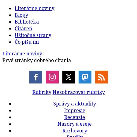
Literárne noviny
Blogy
Bibliotéka
Čitáreň
Užitočné strany
Čo píšu iní
Literárne noviny
Prvé stránky dobrého čítania
Rubriky
Nezobrazovať rubriky
Správy a aktuality
Impresie
Recenzie
Názory a eseje
Rozhovory