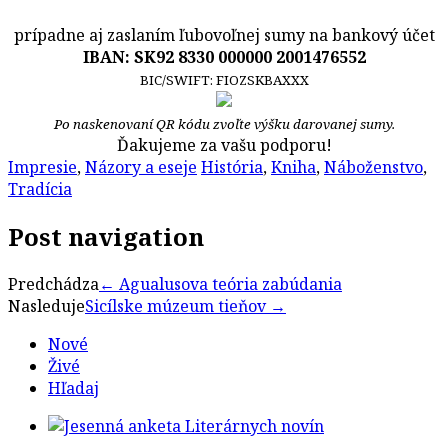
prípadne aj zaslaním ľubovoľnej sumy na bankový účet
IBAN: SK92 8330 000000 2001476552
BIC/SWIFT: FIOZSKBAXXX
Po naskenovaní QR kódu zvoľte výšku darovanej sumy.
Ďakujeme za vašu podporu!
Impresie
,
Názory a eseje
História
,
Kniha
,
Náboženstvo
,
Tradícia
Post navigation
Predchádza
←
Agualusova teória zabúdania
Nasleduje
Sicílske múzeum tieňov
→
Nové
Živé
Hľadaj