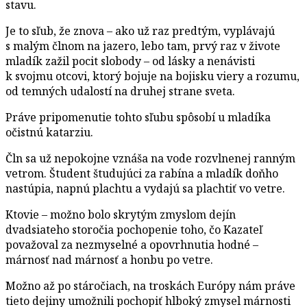
stavu.
Je to sľub, že znova – ako už raz predtým, vyplávajú
s malým člnom na jazero, lebo tam, prvý raz v živote
mladík zažil pocit slobody – od lásky a nenávisti
k svojmu otcovi, ktorý bojuje na bojisku viery a rozumu,
od temných udalostí na druhej strane sveta.
Práve pripomenutie tohto sľubu spôsobí u mladíka
očistnú katarziu.
Čln sa už nepokojne vznáša na vode rozvlnenej ranným
vetrom. Študent študujúci za rabína a mladík doňho
nastúpia, napnú plachtu a vydajú sa plachtiť vo vetre.
Ktovie – možno bolo skrytým zmyslom dejín
dvadsiateho storočia pochopenie toho, čo Kazateľ
považoval za nezmyselné a opovrhnutia hodné –
márnosť nad márnosť a honbu po vetre.
Možno až po stáročiach, na troskách Európy nám práve
tieto dejiny umožnili pochopiť hlboký zmysel márnosti