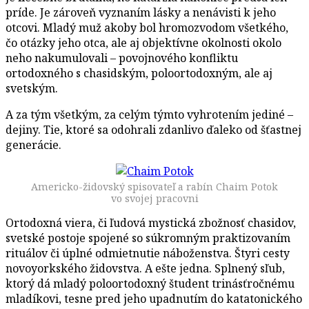
príde. Je zároveň vyznaním lásky a nenávisti k jeho
otcovi. Mladý muž akoby bol hromozvodom všetkého,
čo otázky jeho otca, ale aj objektívne okolnosti okolo
neho nakumulovali – povojnového konfliktu
ortodoxného s chasidským, poloortodoxným, ale aj
svetským.
A za tým všetkým, za celým týmto vyhrotením jediné –
dejiny. Tie, ktoré sa odohrali zdanlivo ďaleko od šťastnej
generácie.
Americko-židovský spisovateľ a rabín Chaim Potok
vo svojej pracovni
Ortodoxná viera, či ľudová mystická zbožnosť chasidov,
svetské postoje spojené so súkromným praktizovaním
rituálov či úplné odmietnutie náboženstva. Štyri cesty
novoyorkského židovstva. A ešte jedna. Splnený sľub,
ktorý dá mladý poloortodoxný študent trinásťročnému
mladíkovi, tesne pred jeho upadnutím do katatonického