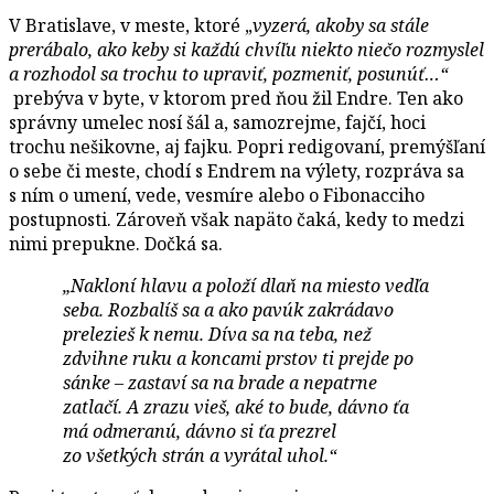
V Bratislave, v meste, ktoré „
vyzerá, akoby sa stále
prerábalo, ako keby si každú chvíľu niekto niečo rozmyslel
a rozhodol sa trochu to upraviť, pozmeniť, posunúť…“
prebýva v byte, v ktorom pred ňou žil Endre. Ten ako
správny umelec nosí šál a, samozrejme, fajčí, hoci
trochu nešikovne, aj fajku. Popri redigovaní, premýšľaní
o sebe či meste, chodí s Endrem na výlety, rozpráva sa
s ním o umení, vede, vesmíre alebo o Fibonacciho
postupnosti. Zároveň však napäto čaká, kedy to medzi
nimi prepukne. Dočká sa.
„Nakloní hlavu a položí dlaň na miesto vedľa
seba. Rozbalíš sa a ako pavúk zakrádavo
prelezieš k nemu. Díva sa na teba, než
zdvihne ruku a koncami prstov ti prejde po
sánke – zastaví sa na brade a nepatrne
zatlačí. A zrazu vieš, aké to bude, dávno ťa
má odmeranú, dávno si ťa prezrel
zo všetkých strán a vyrátal uhol.“