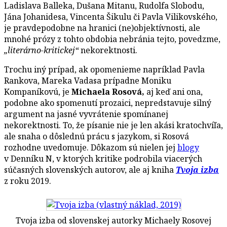
Ladislava Balleka, Dušana Mitanu, Rudolfa Slobodu,
Jána Johanidesa, Vincenta Šikulu či Pavla Vilikovského,
je pravdepodobne na hranici (ne)objektívnosti, ale
mnohé prózy z tohto obdobia nebránia tejto, povedzme,
„literárno-kritickej“
nekorektnosti.
Trochu iný prípad, ak opomenieme napríklad Pavla
Rankova, Mareka Vadasa prípadne Moniku
Kompaníkovú, je
Michaela Rosová,
aj keď ani ona,
podobne ako spomenutí prozaici, nepredstavuje silný
argument na jasné vyvrátenie spomínanej
nekorektnosti. To, že písanie nie je len akási kratochvíľa,
ale snaha o dôslednú prácu s jazykom, si Rosová
rozhodne uvedomuje. Dôkazom sú nielen jej
blogy
v Denníku N, v ktorých kritike podrobila viacerých
súčasných slovenských autorov, ale aj kniha
Tvoja izba
z roku 2019.
Tvoja izba od slovenskej autorky Michaely Rosovej