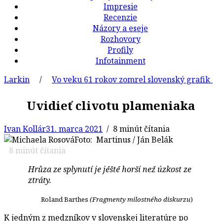
Impresie
Recenzie
Názory a eseje
Rozhovory
Profily
Infotainment
in
/
Vo veku 61 rokov zomrel slovenský grafik a ilustr
Uvidieť clivotu plameniaka
Ivan Kollár
31. marca 2021
/ 8 minút čítania
Foto: Martinus / Ján Belák
8
minút čítania
Hrůza ze splynutí je jěště horší než úzkost ze
ztráty.
Roland Barthes
(Fragmenty milostného diskurzu
)
K jedným z medzníkov v slovenskej literatúre po