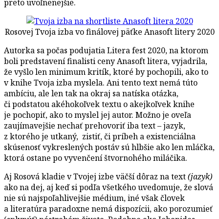
preto uvoľnenejšie.
Rosovej Tvoja izba vo finálovej päťke Anasoft litery 2020
Autorka sa počas podujatia Litera fest 2020, na ktorom
boli predstavení finalisti ceny Anasoft litera, vyjadrila,
že vyšlo len minimum kritík, ktoré by pochopili, ako to
v knihe Tvoja izba myslela. Ani tento text nemá túto
ambíciu, ale len tak na okraj sa natíska otázka,
či podstatou akéhokoľvek textu o akejkoľvek knihe
je pochopiť, ako to myslel jej autor. Možno je oveľa
zaujímavejšie nechať prehovoriť iba text – jazyk,
z ktorého je utkaný, zistiť, či príbeh a existenciálna
skúsenosť vykreslených postáv sú hlbšie ako len mláčka,
ktorá ostane po vyvenčení štvornohého miláčika.
Aj Rosová kladie v Tvojej izbe väčší dôraz na text
(jazyk)
ako na dej, aj keď si podľa všetkého uvedomuje, že slová
nie sú najspoľahlivejšie médium, iné však človek
a literatúra paradoxne nemá dispozícii, ako porozumieť