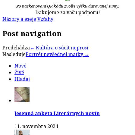
Po naskenovaní QR kódu zvoľte výšku darovanej sumy.
Ďakujeme za vašu podporu!
Názory a eseje
Vzťahy
Post navigation
Predchádza
←
Kultúra o súcit neprosí
Nasleduje
Portrét nevšednej matky
→
Nové
Živé
Hľadaj
Jesenná anketa Literárnych novín
11. novembra 2024