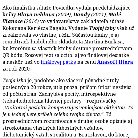
Ako finalistka súťaže Poviedka vydala predchádzajúce
knihy
Hlava nehlava
(2009)
,
Dandy
(2011)
,
Malé
Vianoce
(2014)
vo vydavateľstve zakladateľa súťaže
Kolomana Kertésza Bagalu. Vydanie
Tvojej izby
však už
zrealizovala vo vlastnej réžii. Súčasťou knihy je aj
soundtrack hudobného skladateľa Martina Burlasa,
ku ktorému sa vlastník knihy dostane prostredníctvom
QR kódu. Rosovej text sa ocitol aj vo finálovej desiatke
a neskôr tiež vo
finálovej päťke
na cenu
Anasoft litera
za rok 2020.
Tvoja izba
je, podobne ako viaceré pôvodné tituly
posledných 20 rokov, útla próza, pričom útlosť nezávisí
od počtu strán. Zachytáva pocity, introspektívne
(seba)hodnotenia hlavnej postavy – rozprávačky:
„
Vnútornú pasivitu kompenzuješ vonkajšou aktivitou. To
je v jednej vete príbeh celého tvojho života.“
Tá
prostredníctvom rozprávania v druhej osobe opisuje aj
stroskotania vlastných ľúbostných vzťahov,
dichotomický vzťah s realitou a Bratislavou, do ktorej