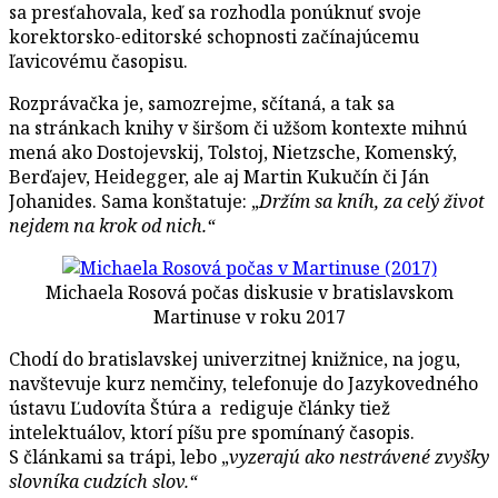
sa presťahovala, keď sa rozhodla ponúknuť svoje
korektorsko-editorské schopnosti začínajúcemu
ľavicovému časopisu.
Rozprávačka je, samozrejme, sčítaná, a tak sa
na stránkach knihy v širšom či užšom kontexte mihnú
mená ako Dostojevskij, Tolstoj, Nietzsche, Komenský,
Berďajev, Heidegger, ale aj Martin Kukučín či Ján
Johanides. Sama konštatuje: „
Držím sa kníh, za celý život
nejdem na krok od nich.“
Michaela Rosová počas diskusie v bratislavskom
Martinuse v roku 2017
Chodí do bratislavskej univerzitnej knižnice, na jogu,
navštevuje kurz nemčiny, telefonuje do Jazykovedného
ústavu Ľudovíta Štúra a rediguje články tiež
intelektuálov, ktorí píšu pre spomínaný časopis.
S článkami sa trápi, lebo „
vyzerajú ako nestrávené zvyšky
slovníka cudzích slov.“