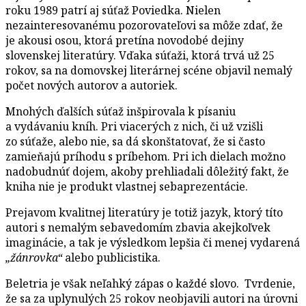
roku 1989 patrí aj súťaž Poviedka. Nielen
nezainteresovanému pozorovateľovi sa môže zdať, že
je akousi osou, ktorá pretína novodobé dejiny
slovenskej literatúry. Vďaka súťaži, ktorá trvá už 25
rokov, sa na domovskej literárnej scéne objavil nemalý
počet nových autorov a autoriek.
Mnohých ďalších súťaž inšpirovala k písaniu
a vydávaniu kníh. Pri viacerých z nich, či už vzišli
zo súťaže, alebo nie, sa dá skonštatovať, že si často
zamieňajú príhodu s príbehom. Pri ich dielach možno
nadobudnúť dojem, akoby prehliadali dôležitý fakt, že
kniha nie je produkt vlastnej sebaprezentácie.
Prejavom kvalitnej literatúry je totiž jazyk, ktorý títo
autori s nemalým sebavedomím zbavia akejkoľvek
imaginácie, a tak je výsledkom lepšia či menej vydarená
„žánrovka“
alebo publicistika.
Beletria je však neľahký zápas o každé slovo. Tvrdenie,
že sa za uplynulých 25 rokov neobjavili autori na úrovni