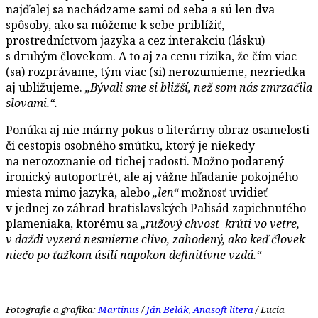
najďalej sa nachádzame sami od seba a sú len dva
spôsoby, ako sa môžeme k sebe priblížiť,
prostredníctvom jazyka a cez interakciu (lásku)
s druhým človekom. A to aj za cenu rizika, že čím viac
(sa) rozprávame, tým viac (si) nerozumieme, nezriedka
aj ubližujeme.
„Bývali sme si bližší, než som nás zmrzačila
slovami.“.
Ponúka aj nie márny pokus o literárny obraz osamelosti
či cestopis osobného smútku, ktorý je niekedy
na nerozoznanie od tichej radosti. Možno podarený
ironický autoportrét, ale aj vážne hľadanie pokojného
miesta mimo jazyka, alebo
„len“
možnosť uvidieť
v jednej zo záhrad bratislavských Palisád zapichnutého
plameniaka, ktorému sa
„ružový chvost krúti vo vetre,
v daždi vyzerá nesmierne clivo, zahodený, ako keď človek
niečo po ťažkom úsilí napokon definitívne vzdá.“
Fotografie a grafika:
Martinus
/
Ján Belák
,
Anasoft litera
/ Lucia