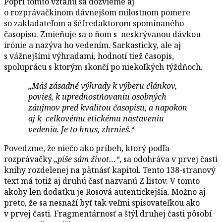
Popri tomto vzťahu sa dozvieme aj
o rozprávačkinom dávnejšom milostnom pomere
so zakladateľom a šéfredaktorom spomínaného
časopisu. Zmieňuje sa o ňom s neskrývanou dávkou
irónie a nazýva ho vedením. Sarkasticky, ale aj
s vážnejšími výhradami, hodnotí tiež časopis,
spoluprácu s ktorým skončí po niekoľkých týždňoch.
„Máš zásadné výhrady k výberu článkov,
povieš, k uprednostňovaniu osobných
záujmov pred kvalitou časopisu, a napokon
aj k celkovému etickému nastaveniu
vedenia. Je to hnus, zhrnieš.“
Povedzme, že niečo ako príbeh, ktorý podľa
rozprávačky
„píše sám život…“
, sa odohráva v prvej časti
knihy rozdelenej na pätnásť kapitol. Tento 138-stranový
text má totiž aj druhú časť nazvanú Z listov. V tomto
akoby len dodatku je Rosová autentickejšia. Možno aj
preto, že sa nesnaží byť tak veľmi spisovateľkou ako
v prvej časti. Fragmentárnosť a štýl druhej časti pôsobí