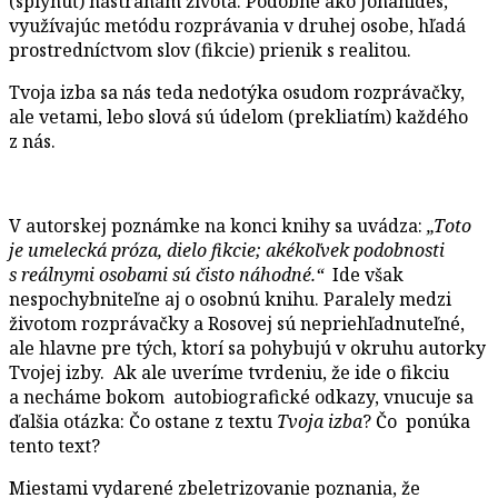
(splynúť) nástrahám života. Podobne ako Johanides,
využívajúc metódu rozprávania v druhej osobe, hľadá
prostredníctvom slov (fikcie) prienik s realitou.
Tvoja izba sa nás teda nedotýka osudom rozprávačky,
ale vetami, lebo slová sú údelom (prekliatím) každého
z nás.
V autorskej poznámke na konci knihy sa uvádza:
„Toto
je umelecká próza, dielo fikcie; akékoľvek podobnosti
s reálnymi osobami sú čisto náhodné.“
Ide však
nespochybniteľne aj o osobnú knihu. Paralely medzi
životom rozprávačky a Rosovej sú nepriehľadnuteľné,
ale hlavne pre tých, ktorí sa pohybujú v okruhu autorky
Tvojej izby. Ak ale uveríme tvrdeniu, že ide o fikciu
a necháme bokom autobiografické odkazy, vnucuje sa
ďalšia otázka: Čo ostane z textu
Tvoja izba
? Čo ponúka
tento text?
Miestami vydarené zbeletrizovanie poznania, že