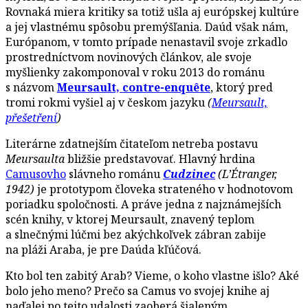
Rovnaká miera kritiky sa totiž ušla aj európskej kultúre
a jej vlastnému spôsobu premýšľania. Daúd však nám,
Európanom, v tomto prípade nenastavil svoje zrkadlo
prostredníctvom novinových článkov, ale svoje
myšlienky zakomponoval v roku 2013 do románu
s názvom
Meursault, contre-enquête
, ktorý pred
tromi rokmi vyšiel aj v českom jazyku
(
Meursault,
přešetření
)
Literárne zdatnejším čitateľom netreba postavu
Meursaulta
bližšie predstavovať. Hlavný hrdina
Camusovho
slávneho románu
Cudzinec
(L’Étranger,
1942)
je prototypom človeka strateného v hodnotovom
poriadku spoločnosti. A práve jedna z najznámejších
scén knihy, v ktorej Meursault, znavený teplom
a slnečnými lúčmi bez akýchkoľvek zábran zabije
na pláži Araba, je pre Daúda kľúčová.
Kto bol ten zabitý Arab? Vieme, o koho vlastne išlo? Aké
bolo jeho meno? Prečo sa Camus vo svojej knihe aj
naďalej po tejto udalosti zaoberá šialeným,