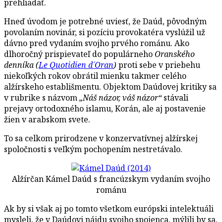
prehliadať.
Hneď úvodom je potrebné uviesť, že Daúd, pôvodným
povolaním novinár, si pozíciu provokatéra vyslúžil už
dávno pred vydaním svojho prvého románu. Ako
dlhoročný prispievateľ do populárneho
Oranského
denníka (
Le Quotidien d´Oran
)
proti sebe v priebehu
niekoľkých rokov obrátil mienku takmer celého
alžírskeho establišmentu. Objektom Daúdovej kritiky sa
v rubrike s názvom
„Náš názor, váš názor“
stávali
prejavy ortodoxného islamu, Korán, ale aj postavenie
žien v arabskom svete.
To sa celkom prirodzene v konzervatívnej alžírskej
spoločnosti s veľkým pochopením nestretávalo.
Alžírčan Kámel Daúd s francúzskym vydaním svojho
románu
Ak by si však aj po tomto všetkom európski intelektuáli
mysleli, že v Daúdovi nájdu svojho spojenca, mýlili by sa.