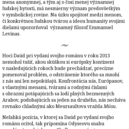
mena anonymnej, a tým aj o čosi menej významnej
ľudskej bytosti, má nesmierny význam predovšetkým
v symbolickej rovine. Na úzku spojitosť medzi menom,
či konkrétnou ľudskou tvárou a ideou humanity svojimi
dielami upozorňoval významný filozof Emmanuel
Levinas.
Hoci Daúd pri vydaní svojho románu v roku 2013
nemohol tušiť, akou skúškou si európsky kontinent
v nasledujúcich rokoch bude prechádzať, precízne
pomenoval problém, o odstránenie ktorého sa mnohí
z nás ani len nepokúšajú. Konfrontácia nás, Európanov,
s vlastnými menami, tvárami a rodnými číslami
s obrazmi potápajúcich sa lodí plných bezmenných
Arabov, podobajúcich sa jeden na druhého, nás necháva
rovnako chladnými ako Meursaultova vražda
Músu
.
Neľahká pozícia, v ktorej sa Daúd po vydaní svojho
románu ocitol, tak pripomína Odyseovu snahu