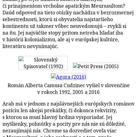
či prinajmenšom vrcholne apatickým Meursaultom?
Daúd odpoveď na tieto otázky nachádza v bezrozmernej
sebestrednosti, ktorú si obyvatelia najstaršieho
kontinentu už takmer vôbec neuvedomujú – zvykli si
na ňu. Jej najväčšie stopy pritom netreba hľadať iba
v histórii kolonializmu, ale aj v európskej kultúre,
literatúru nevynímajúc.
Román Alberta Camusa Cudzinec vyšiel v slovenčine
v rokoch 1992, 2005 a 2016
Arab má v jednom z najslávnejších európskych románov
pozíciu len akejsi prekážky, či dokonca rekvizity,
s ktorou sa musí hlavný hrdina vysporiadať. Jej
myšlienky, pohnútky a pocity pre nás nie sú dôležité,
nezaujímajú nás. Chceme sa dozvedieť oveľa viac