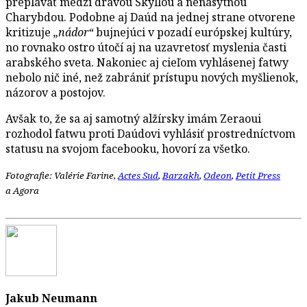
preplávať medzi dravou Skyllou a nenásytnou
Charybdou. Podobne aj Daúd na jednej strane otvorene
kritizuje
„nádor“
bujnejúci v pozadí európskej kultúry,
no rovnako ostro útočí aj na uzavretosť myslenia časti
arabského sveta. Nakoniec aj cieľom vyhlásenej fatwy
nebolo nič iné, než zabrániť prístupu nových myšlienok,
názorov a postojov.
Avšak to, že sa aj samotný alžírsky imám Zeraoui
rozhodol fatwu proti Daúdovi vyhlásiť prostredníctvom
statusu na svojom facebooku, hovorí za všetko.
Fotografie: Valérie Farine,
Actes Sud
,
Barzakh
,
Odeon
,
Petit Press
a Agora
Jakub Neumann