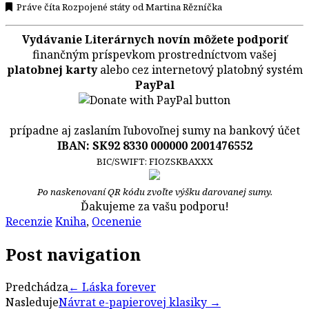
Práve číta Rozpojené státy od Martina Rězníčka
Vydávanie Literárnych novín môžete podporiť
finančným príspevkom prostredníctvom vašej
platobnej karty
alebo cez internetový platobný systém
PayPal
prípadne aj zaslaním ľubovoľnej sumy na bankový účet
IBAN: SK92 8330 000000 2001476552
BIC/SWIFT: FIOZSKBAXXX
Po naskenovaní QR kódu zvoľte výšku darovanej sumy.
Ďakujeme za vašu podporu!
Recenzie
Kniha
,
Ocenenie
Post navigation
Predchádza
←
Láska forever
Nasleduje
Návrat e-papierovej klasiky
→