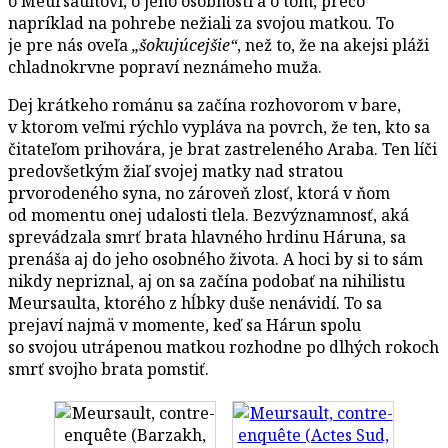
o Meursaultovi, o jeho osobnosti a o tom, prečo
napríklad na pohrebe nežiali za svojou matkou. To
je pre nás oveľa
„šokujúcejšie“
, než to, že na akejsi pláži
chladnokrvne popraví neznámeho muža.
Dej krátkeho románu sa začína rozhovorom v bare,
v ktorom veľmi rýchlo vypláva na povrch, že ten, kto sa
čitateľom prihovára, je brat zastreleného Araba. Ten líči
predovšetkým žiaľ svojej matky nad stratou
prvorodeného syna, no zároveň zlosť, ktorá v ňom
od momentu onej udalosti tlela. Bezvýznamnosť, aká
sprevádzala smrť brata hlavného hrdinu Háruna, sa
prenáša aj do jeho osobného života. A hoci by si to sám
nikdy nepriznal, aj on sa začína podobať na nihilistu
Meursaulta, ktorého z hĺbky duše nenávidí. To sa
prejaví najmä v momente, keď sa Hárun spolu
so svojou utrápenou matkou rozhodne po dlhých rokoch
smrť svojho brata pomstiť.