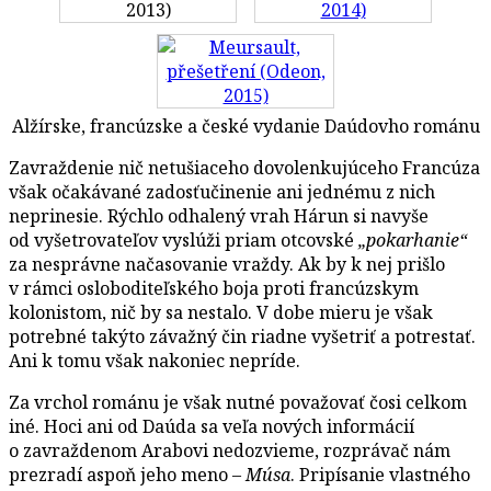
Alžírske, francúzske a české vydanie Daúdovho románu
Zavraždenie nič netušiaceho dovolenkujúceho Francúza
však očakávané zadosťučinenie ani jednému z nich
neprinesie. Rýchlo odhalený vrah Hárun si navyše
od vyšetrovateľov vyslúži priam otcovské
„pokarhanie“
za nesprávne načasovanie vraždy. Ak by k nej prišlo
v rámci osloboditeľského boja proti francúzskym
kolonistom, nič by sa nestalo. V dobe mieru je však
potrebné takýto závažný čin riadne vyšetriť a potrestať.
Ani k tomu však nakoniec nepríde.
Za vrchol románu je však nutné považovať čosi celkom
iné. Hoci ani od Daúda sa veľa nových informácií
o zavraždenom Arabovi nedozvieme, rozprávač nám
prezradí aspoň jeho meno –
Músa
. Pripísanie vlastného