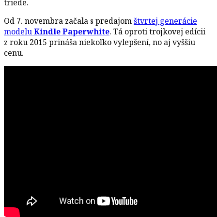
triede.
Od 7. novembra začala s predajom
štvrtej generácie
modelu
Kindle Paperwhite
. Tá oproti trojkovej edícii
z roku 2015 prináša niekoľko vylepšení, no aj vyššiu
cenu.