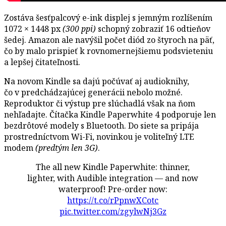
Zostáva šesťpalcový e-ink displej s jemným rozlíšením
1072 × 1448 px
(300 ppi)
schopný zobraziť 16 odtieňov
šedej. Amazon ale navýšil počet diód zo štyroch na päť,
čo by malo prispieť k rovnomernejšiemu podsvieteniu
a lepšej čitateľnosti.
Na novom Kindle sa dajú počúvať aj audioknihy,
čo v predchádzajúcej generácii nebolo možné.
Reproduktor či výstup pre slúchadlá však na ňom
nehľadajte. Čítačka Kindle Paperwhite 4 podporuje len
bezdrôtové modely s Bluetooth. Do siete sa pripája
prostredníctvom Wi-Fi, novinkou je voliteľný LTE
modem
(predtým len 3G)
.
The all new Kindle Paperwhite: thinner,
lighter, with Audible integration — and now
waterproof! Pre-order now:
https://t.co/rPpnwXCotc
pic.twitter.com/zgylwNj3Gz