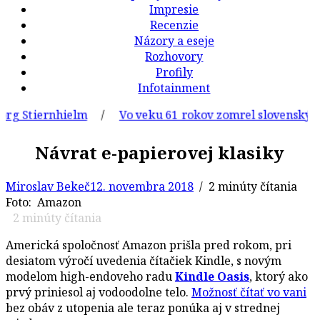
Impresie
Recenzie
Názory a eseje
Rozhovory
Profily
Infotainment
Stiernhielm
/
Vo veku 61 rokov zomrel slovenský grafik
Návrat e-papierovej klasiky
Miroslav Bekeč
12. novembra 2018
/ 2 minúty čítania
Foto: Amazon
2
minúty čítania
Americká spoločnosť Amazon prišla pred rokom, pri
desiatom výročí uvedenia čítačiek Kindle, s novým
modelom high-endoveho radu
Kindle Oasis
, ktorý ako
prvý priniesol aj vodoodolne telo.
Možnosť čítať vo vani
bez obáv z utopenia ale teraz ponúka aj v strednej