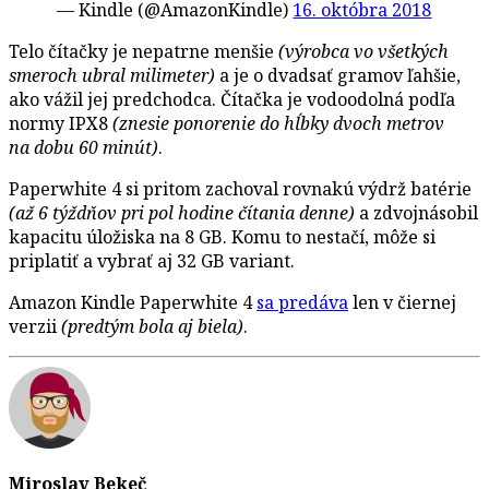
— Kindle (@AmazonKindle)
16. októbra 2018
Telo čítačky je nepatrne menšie
(výrobca vo všetkých
smeroch ubral milimeter)
a je o dvadsať gramov ľahšie,
ako vážil jej predchodca. Čítačka je vodoodolná podľa
normy IPX8
(znesie ponorenie do hĺbky dvoch metrov
na dobu 60 minút)
.
Paperwhite 4 si pritom zachoval rovnakú výdrž batérie
(až 6 týždňov pri pol hodine čítania denne)
a zdvojnásobil
kapacitu úložiska na 8 GB. Komu to nestačí, môže si
priplatiť a vybrať aj 32 GB variant.
Amazon Kindle Paperwhite 4
sa predáva
len v čiernej
verzii
(predtým bola aj biela)
.
Miroslav Bekeč