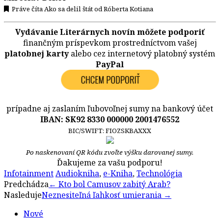
Práve číta Ako sa delil štát od Róberta Kotiana
Vydávanie Literárnych novín môžete podporiť
finančným príspevkom prostredníctvom vašej
platobnej karty
alebo cez internetový platobný systém
PayPal
prípadne aj zaslaním ľubovoľnej sumy na bankový účet
IBAN: SK92 8330 000000 2001476552
BIC/SWIFT: FIOZSKBAXXX
Po naskenovaní QR kódu zvoľte výšku darovanej sumy.
Ďakujeme za vašu podporu!
Infotainment
Audiokniha
,
e-Kniha
,
Technológia
Post
Predchádza
←
Kto bol Camusov zabitý Arab?
Nasleduje
Neznesiteľná ľahkosť umierania
→
navigation
Nové