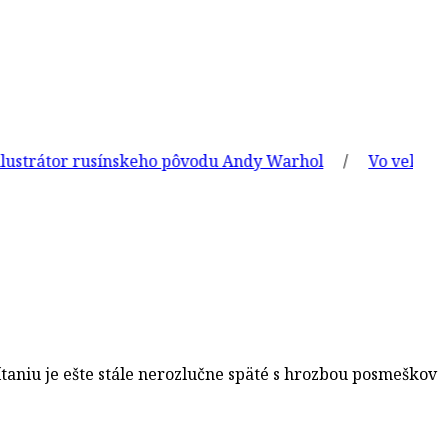
rátor rusínskeho pôvodu Andy Warhol
/
Vo veku 61 roko
aniu je ešte stále nerozlučne späté s hrozbou posmeškov