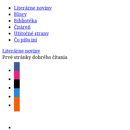
Literárne noviny
Blogy
Bibliotéka
Čitáreň
Užitočné strany
Čo píšu iní
Literárne noviny
Prvé stránky dobrého čítania