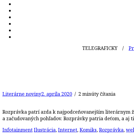
TELEGRAFICKY /
Pred 98
Literárne noviny
2. apríla 2020
/ 2 minúty čítania
Rozprávka patrí azda k najpodceňovanejším literárnym žá
a začudovaných pohľadov. Rozprávky patria deťom, a aj t
Infotainment
Ilustrácia
,
Internet
,
Komiks
,
Rozprávka
,
we