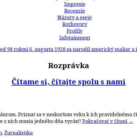
Impresie
Recenzie
Názory a eseje
Rozhovory
Profily
Infotainment
 rokmi 6. augusta 1928 sa narodil americký maliar a ilust
Rozprávka
Čítame si, čítajte spolu s nami
nrom. Priznať sa v neskoršom veku k ich pravidelnému čít
ie z nich musia jedného dňa vyrásť!
Pokračovať v čítaní
→
b
,
Žurnalistika