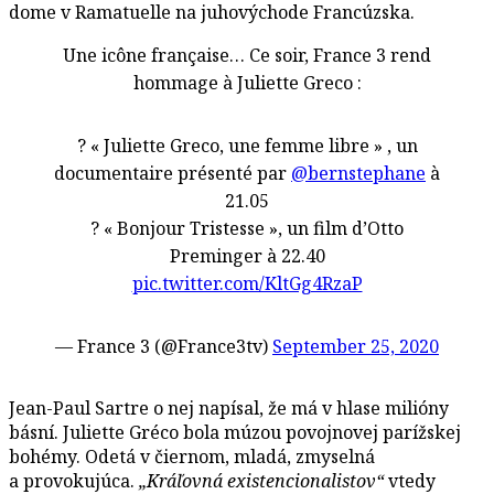
dome v Ramatuelle na juhovýchode Francúzska.
Une icône française… Ce soir, France 3 rend
hommage à Juliette Greco :
? « Juliette Greco, une femme libre » , un
documentaire présenté par
@bernstephane
à
21.05
? « Bonjour Tristesse », un film d’Otto
Preminger à 22.40
pic.twitter.com/KltGg4RzaP
— France 3 (@France3tv)
September 25, 2020
Jean-Paul Sartre o nej napísal, že má v hlase milióny
básní. Juliette Gréco bola múzou povojnovej parížskej
bohémy. Odetá v čiernom, mladá, zmyselná
a provokujúca.
„Kráľovná existencionalistov“
vtedy