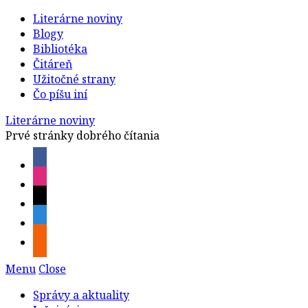
Literárne noviny
Blogy
Bibliotéka
Čitáreň
Užitočné strany
Čo píšu iní
Literárne noviny
Prvé stránky dobrého čítania
Menu
Close
Správy a aktuality