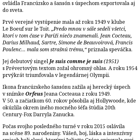
ovládla Francúzsko a šansón s úspechom exportovala aj
do sveta.
Prvé verejné vystúpenie mala až roku 1949 v klube
Le Boeuf sur le Toit.
„Predo mnou v sále sedeli všetci,
ktorí v tom čase v Paríži niečo znamenali. Jean Cocteau,
Darius Milhaud, Sartre, Simone de Beauvoirová, Francis
Poulenc… mala som strašnú trému,“
priznala speváčka.
Jej debutový singel
Je suis comme je suis
(1951)
s Prévertovým textom zožal ohromný ohlas. A roku 1954
prvýkrát triumfovala v legendárnej Olympii.
Ikona francúzskeho šansónu zažila aj herecký úspech
v snímke
Orfeus
Jeana Cocteaua z roku 1949.
V 50. a začiatkom 60. rokov pôsobila aj Hollywoode, kde
okúzlila okrem iného mocného šéfa štúdia 20th
Century-Fox Darryla Zanucka.
Počas svojho posledného turné v roku 2015 oslávila
na scéne 89. narodeniny. Vášeň, boj, láska a intenzívny
smiech boli slová, ktorými Juliette Gréco opisovala svoj