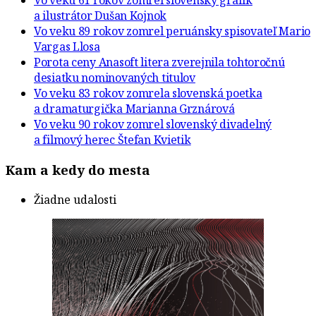
Vo veku 61 rokov zomrel slovenský grafik
a ilustrátor Dušan Kojnok
Vo veku 89 rokov zomrel peruánsky spisovateľ Mario
Vargas Llosa
Porota ceny Anasoft litera zverejnila tohtoročnú
desiatku nominovaných titulov
Vo veku 83 rokov zomrela slovenská poetka
a dramaturgička Marianna Grznárová
Vo veku 90 rokov zomrel slovenský divadelný
a filmový herec Štefan Kvietik
Kam a kedy do mesta
Žiadne udalosti