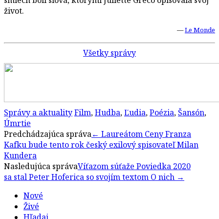
život.
—
Le Monde
Všetky správy
Správy a aktuality
Film
,
Hudba
,
Ľudia
,
Poézia
,
Šansón
,
Úmrtie
Post
Predchádzajúca správa
←
Laureátom Ceny Franza
Kafku bude tento rok český exilový spisovateľ Milan
navigation
Kundera
Nasledujúca správa
Víťazom súťaže Poviedka 2020
sa stal Peter Hoferica so svojím textom O nich
→
Nové
Živé
Hľadaj