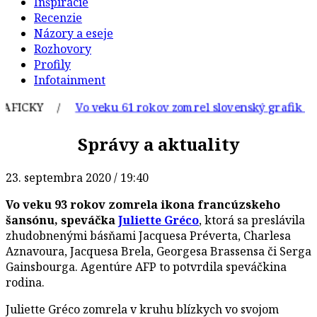
Inšpirácie
Recenzie
Názory a eseje
Rozhovory
Profily
Infotainment
ICKY /
Vo veku 61 rokov zomrel slovenský grafik a ilust
Správy a aktuality
23. septembra 2020 / 19:40
Vo veku 93 rokov zomrela ikona francúzskeho
šansónu, speváčka
Juliette Gréco
, ktorá sa preslávila
zhudobnenými básňami Jacquesa Préverta, Charlesa
Aznavoura, Jacquesa Brela, Georgesa Brassensa či Serga
Gainsbourga. Agentúre AFP to potvrdila speváčkina
rodina.
Juliette Gréco zomrela v kruhu blízkych vo svojom