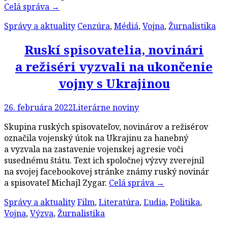
Celá správa
→
Správy a aktuality
Cenzúra
,
Médiá
,
Vojna
,
Žurnalistika
Ruskí spisovatelia, novinári
a režiséri vyzvali na ukončenie
vojny s Ukrajinou
26. februára 2022
Literárne noviny
Skupina ruských spisovateľov, novinárov a režisérov
označila vojenský útok na Ukrajinu za hanebný
a vyzvala na zastavenie vojenskej agresie voči
susednému štátu. Text ich spoločnej výzvy zverejnil
na svojej facebookovej stránke známy ruský novinár
a spisovateľ Michajl Zygar.
Celá správa
→
Správy a aktuality
Film
,
Literatúra
,
Ľudia
,
Politika
,
Vojna
,
Výzva
,
Žurnalistika