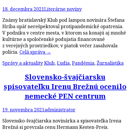
18. decembra 2021
Literárne noviny
Známy bratislavský Klub pod lampou novinára Štefana
Hríba opäť nerešpektoval protipandemické opatrenia.
V podniku v centre mesta, v ktorom sa konajú aj mnohé
kultúrne a spoločenské podujatia financované
z verejných prostriedkov, v piatok večer zasahovala
polícia.
Celá správa
→
Správy a aktuality
Klub
,
Ľudia
,
Pandémia
,
Žurnalistika
Slovensko-švajčiarsku
spisovateľku Irenu Brežnú ocenilo
nemecké PEN centrum
19. novembra 2021
administrator
Slovensko-švajčiarska novinárka a spisovateľka Irena
Brežná si prevzala cenu Hermann Kesten-Preis.