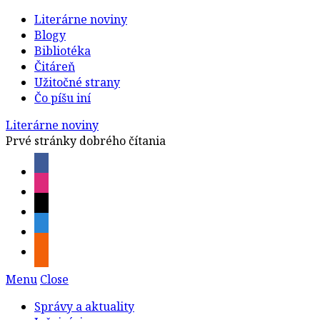
Literárne noviny
Blogy
Bibliotéka
Čitáreň
Užitočné strany
Čo píšu iní
Literárne noviny
Prvé stránky dobrého čítania
Menu
Close
Správy a aktuality