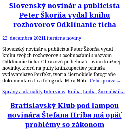
Slovenský novinár a publicista
Peter Škorňa vydal knihu
rozhovorov Odklínanie ticha
22. decembra 2021
Literárne noviny
Slovenský novinár a publicista Peter Škorňa vydal
knihu svojich rozhovorov s osobnosťami s názvom
Odklínanie ticha. Obrazovú príbehovú rovinu knižnej
novinky, ktorú na pulty kníhkupectiev prináša
vydavateľstvo Perfekt, tvoria čiernobiele fotografie
dokumentaristu a fotografa Mira Nôtu.
Celá správa
→
Správy a aktuality
Interview
,
Kniha
,
Ľudia
,
Žurnalistika
Bratislavský Klub pod lampou
novinára Štefana Hríba má opäť
problémy so zákonom