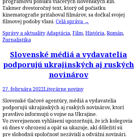
programovú ponuku viacerých slovenských kín.
Takmer dvestoročný text, ktorý od počiatku
kinematografie priťahoval filmárov, sa dočkal svojej
filmovej podoby vlani.
Celá správa
→
Správy a aktuality
Adaptácia
,
Film
,
História
,
Román
,
Žurnalistika
Slovenské médiá a vydavatelia
podporujú ukrajinských aj ruských
novinárov
27. februára 2022
Literárne noviny
Slovenské tlačové agentúry, médiá a vydavatelia
podporujú ukrajinských aj ruských novinárov, ktorí
pravdivo informujú o vojne na Ukrajine.
Vo zverejnenom vyhlásení upozorňujú, že ich kolegovia
sú dnes v ohrození a opäť sa ukazuje, akí dôležití sú
pre slobodnú spoločnosť nezávislí a odvážni novinári.