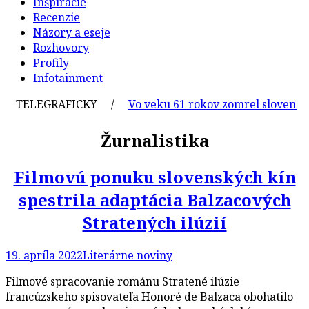
Inšpirácie
Recenzie
Názory a eseje
Rozhovory
Profily
Infotainment
TELEGRAFICKY /
Vo veku 61 rokov zomrel slovenský gr
Žurnalistika
Filmovú ponuku slovenských kín
spestrila adaptácia Balzacových
Stratených ilúzií
19. apríla 2022
Literárne noviny
Filmové spracovanie románu Stratené ilúzie
francúzskeho spisovateľa Honoré de Balzaca obohatilo