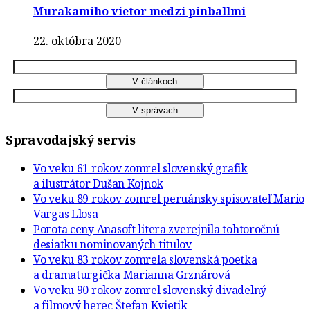
Murakamiho vietor medzi pinballmi
22. októbra 2020
Spravodajský servis
Vo veku 61 rokov zomrel slovenský grafik
a ilustrátor Dušan Kojnok
Vo veku 89 rokov zomrel peruánsky spisovateľ Mario
Vargas Llosa
Porota ceny Anasoft litera zverejnila tohtoročnú
desiatku nominovaných titulov
Vo veku 83 rokov zomrela slovenská poetka
a dramaturgička Marianna Grznárová
Vo veku 90 rokov zomrel slovenský divadelný
a filmový herec Štefan Kvietik