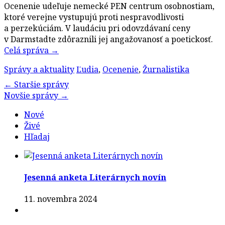
Ocenenie udeľuje nemecké PEN centrum osobnostiam,
ktoré verejne vystupujú proti nespravodlivosti
a perzekúciám. V laudáciu pri odovzdávaní ceny
v Darmstadte zdôraznili jej angažovanosť a poetickosť.
Celá správa
→
Správy a aktuality
Ľudia
,
Ocenenie
,
Žurnalistika
Post
←
Staršie správy
Novšie správy
→
navigation
Nové
Živé
Hľadaj
Jesenná anketa Literárnych novín
11. novembra 2024