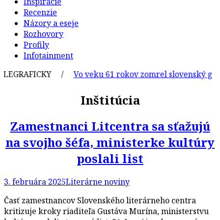
Inšpirácie
Recenzie
Názory a eseje
Rozhovory
Profily
Infotainment
EGRAFICKY /
Vo veku 61 rokov zomrel slovenský grafik 
Inštitúcia
Zamestnanci Litcentra sa sťažujú
na svojho šéfa, ministerke kultúry
poslali list
3. februára 2025
Literárne noviny
Časť zamestnancov Slovenského literárneho centra
kritizuje kroky riaditeľa Gustáva Murína, ministerstvu