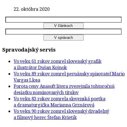
22. októbra 2020
Spravodajský servis
Vo veku 61 rokov zomrel slovenský grafik
a ilustrátor Dušan Kojnok
Vo veku 89 rokov zomrel peruánsky spisovateľ Mario
Vargas Llosa
Porota ceny Anasoft litera zverejnila tohtoročnú
desiatku nominovaných titulov
Vo veku 83 rokov zomrela slovenská poetka
a dramaturgička Marianna Grznárová
Vo veku 90 rokov zomrel slovenský divadelný
a filmový herec Štefan Kvietik