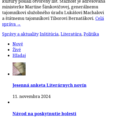
kultúry poslali otvorený list. Sťažnosť je adresovaná
ministerke Martine Šimkovičovej, generálnemu
tajomníkovi služobného úradu Lukášovi Machalovi
a štátnemu tajomníkovi Tiborovi Bernaťákovi.
Celá
správa
→
Správy a aktuality
Inštitúcia
,
Literatúra
,
Politika
Nové
Živé
Hľadaj
Jesenná anketa Literárnych novín
11. novembra 2024
Návod na poskytnutie bolesti