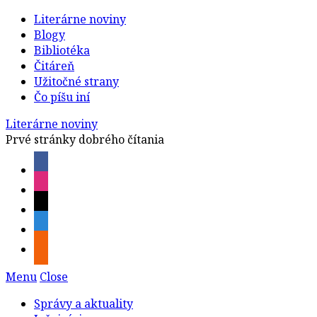
Literárne noviny
Blogy
Bibliotéka
Čitáreň
Užitočné strany
Čo píšu iní
Literárne noviny
Prvé stránky dobrého čítania
Menu
Close
Správy a aktuality