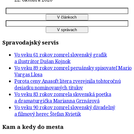
Spravodajský servis
Vo veku 61 rokov zomrel slovenský grafik
a ilustrátor Dušan Kojnok
Vo veku 89 rokov zomrel peruánsky spisovateľ Mario
Vargas Llosa
Porota ceny Anasoft litera zverejnila tohtoročnú
desiatku nominovaných titulov
Vo veku 83 rokov zomrela slovenská poetka
a dramaturgička Marianna Grznárová
Vo veku 90 rokov zomrel slovenský divadelný
a filmový herec Štefan Kvietik
Kam a kedy do mesta