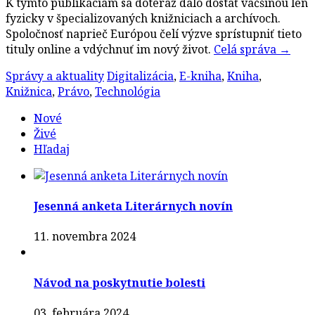
K týmto publikáciám sa doteraz dalo dostať väčšinou len
fyzicky v špecializovaných knižniciach a archívoch.
Spoločnosť naprieč Európou čelí výzve sprístupniť tieto
tituly online a vdýchnuť im nový život.
Celá správa
→
Správy a aktuality
Digitalizácia
,
E-kniha
,
Kniha
,
Knižnica
,
Právo
,
Technológia
Nové
Živé
Hľadaj
Jesenná anketa Literárnych novín
11. novembra 2024
Návod na poskytnutie bolesti
03. februára 2024