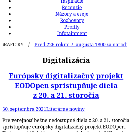
Inšpirácie
Recenzie
Názory a eseje
Rozhovory
Profily
Infotainment
RAFICKY /
Pred 226 rokmi 7. augusta 1800 sa narodil česk
Digitalizácia
Európsky digitalizačný projekt
EODOpen sprístupňuje diela
z 20. a 21. storočia
30. septembra 2021
Literárne noviny
Pre verejnosť bežne nedostupné diela z 20. a 21. storočia
sprístupňuje európsky digitalizačný projekt EODOpen.