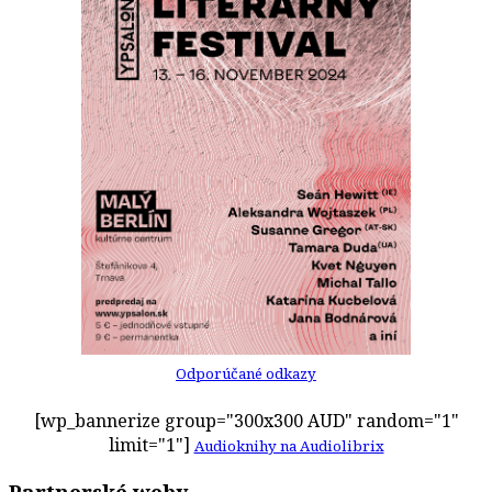
Odporúčané odkazy
[wp_bannerize group="300x300 AUD" random="1"
limit="1"]
Audioknihy na Audiolibrix
Partnerské weby