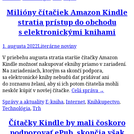
Milióny čítačiek Amazon Kindle
stratia prístup do obchodu
s elektronickými knihami
1. augusta 2022
Literárne noviny
V priebehu augusta stratia staršie čítačky Amazon
Kindle možnosť nakupovať eknihy priamo v zariadení.
Na zariadeniach, ktorým sa skončí podpora,
sa elektronické knihy nebudú dať pridávať ani
do zoznamu želaní, aby si ich potom čitatelia mohli
neskôr kúpiť v novšej čítačke.
Celá správa
→
Správy a aktuality
E-kniha
,
Internet
,
Knihkupectvo
,
Technológia
,
Trh
Čítačky Kindle by mali čoskoro
podporovať ePub, skončia však