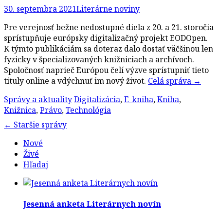
30. septembra 2021
Literárne noviny
Pre verejnosť bežne nedostupné diela z 20. a 21. storočia
sprístupňuje európsky digitalizačný projekt EODOpen.
K týmto publikáciám sa doteraz dalo dostať väčšinou len
fyzicky v špecializovaných knižniciach a archívoch.
Spoločnosť naprieč Európou čelí výzve sprístupniť tieto
tituly online a vdýchnuť im nový život.
Celá správa
→
Správy a aktuality
Digitalizácia
,
E-kniha
,
Kniha
,
Knižnica
,
Právo
,
Technológia
Post
←
Staršie správy
navigation
Nové
Živé
Hľadaj
Jesenná anketa Literárnych novín