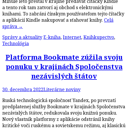
Minulé leto prestal v krajine predávať čítačky Kindle
a tento rok tam zatvorí aj obchod s elektronickými
knihami. To zabráni čínskym používateľom tejto čítačky
a aplikácií Kindle nakupovať a sťahovať knihy.
Celá
správa
→
Správy a aktuality
E-kniha
,
Internet
,
Knihkupectvo
,
Technológia
Platforma Bookmate zúžila svoju
ponuku v krajinách Spoločenstva
nezávislých štátov
30. decembra 2022
Literárne noviny
Ruská technologická spoločnosť Yandex, po prevzatí
predplatenej služby Bookmate v krajinách Spoločenstva
nezávislých štátov, redukovala svoju knižnú ponuku.
Nový vlastník platformy z aplikácie odstránil knihy
kritické voči ruskému a sovietskemu režimu, aj klasickú