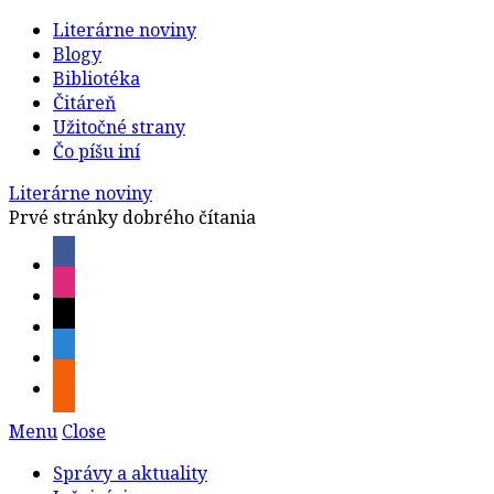
Literárne noviny
Blogy
Bibliotéka
Čitáreň
Užitočné strany
Čo píšu iní
Literárne noviny
Prvé stránky dobrého čítania
Menu
Close
Správy a aktuality