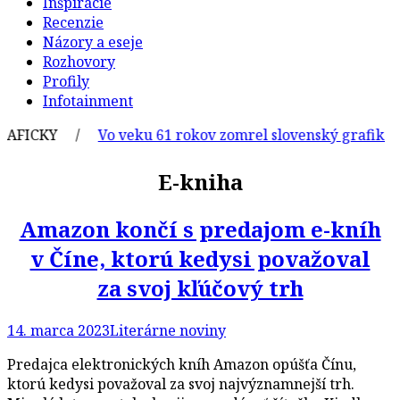
Inšpirácie
Recenzie
Názory a eseje
Rozhovory
Profily
Infotainment
FICKY /
Vo veku 61 rokov zomrel slovenský grafik a ilus
E-kniha
Amazon končí s predajom e-kníh
v Číne, ktorú kedysi považoval
za svoj kľúčový trh
14. marca 2023
Literárne noviny
Predajca elektronických kníh Amazon opúšťa Čínu,
ktorú kedysi považoval za svoj najvýznamnejší trh.