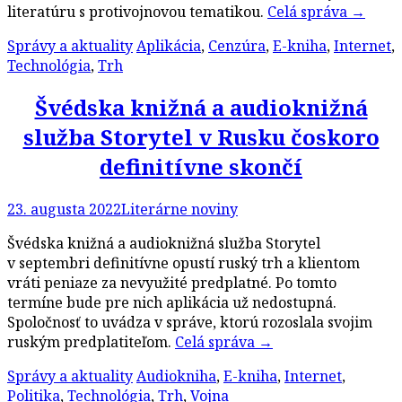
literatúru s protivojnovou tematikou.
Celá správa
→
Správy a aktuality
Aplikácia
,
Cenzúra
,
E-kniha
,
Internet
,
Technológia
,
Trh
Švédska knižná a audioknižná
služba Storytel v Rusku čoskoro
definitívne skončí
23. augusta 2022
Literárne noviny
Švédska knižná a audioknižná služba Storytel
v septembri definitívne opustí ruský trh a klientom
vráti peniaze za nevyužité predplatné. Po tomto
termíne bude pre nich aplikácia už nedostupná.
Spoločnosť to uvádza v správe, ktorú rozoslala svojim
ruským predplatiteľom.
Celá správa
→
Správy a aktuality
Audiokniha
,
E-kniha
,
Internet
,
Politika
,
Technológia
,
Trh
,
Vojna