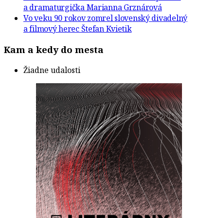
a dramaturgička Marianna Grznárová
Vo veku 90 rokov zomrel slovenský divadelný
a filmový herec Štefan Kvietik
Kam a kedy do mesta
Žiadne udalosti