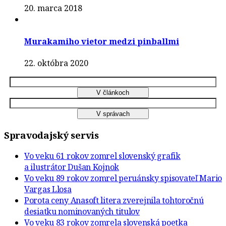
20. marca 2018
Murakamiho vietor medzi pinballmi
22. októbra 2020
Spravodajský servis
Vo veku 61 rokov zomrel slovenský grafik
a ilustrátor Dušan Kojnok
Vo veku 89 rokov zomrel peruánsky spisovateľ Mario
Vargas Llosa
Porota ceny Anasoft litera zverejnila tohtoročnú
desiatku nominovaných titulov
Vo veku 83 rokov zomrela slovenská poetka