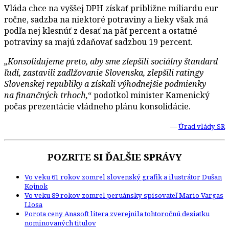
Vláda chce na vyššej DPH získať približne miliardu eur
ročne, sadzba na niektoré potraviny a lieky však má
podľa nej klesnúť z desať na päť percent a ostatné
potraviny sa majú zdaňovať sadzbou 19 percent.
„Konsolidujeme preto, aby sme zlepšili sociálny štandard
ľudí, zastavili zadlžovanie Slovenska, zlepšili ratingy
Slovenskej republiky a získali výhodnejšie podmienky
na finančných trhoch,
“ podotkol minister Kamenický
počas prezentácie vládneho plánu konsolidácie.
—
Úrad vlády SR
POZRITE SI ĎALŠIE SPRÁVY
Vo veku 61 rokov zomrel slovenský grafik a ilustrátor Dušan
Kojnok
Vo veku 89 rokov zomrel peruánsky spisovateľ Mario Vargas
Llosa
Porota ceny Anasoft litera zverejnila tohtoročnú desiatku
nominovaných titulov