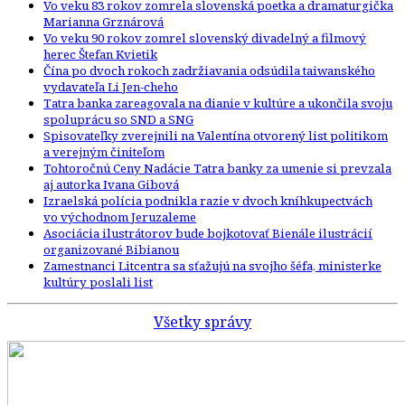
Vo veku 83 rokov zomrela slovenská poetka a dramaturgička
Marianna Grznárová
Vo veku 90 rokov zomrel slovenský divadelný a filmový
herec Štefan Kvietik
Čína po dvoch rokoch zadržiavania odsúdila taiwanského
vydavateľa Li Jen-cheho
Tatra banka zareagovala na dianie v kultúre a ukončila svoju
spoluprácu so SND a SNG
Spisovateľky zverejnili na Valentína otvorený list politikom
a verejným činiteľom
Tohtoročnú Ceny Nadácie Tatra banky za umenie si prevzala
aj autorka Ivana Gibová
Izraelská polícia podnikla razie v dvoch kníhkupectvách
vo východnom Jeruzaleme
Asociácia ilustrátorov bude bojkotovať Bienále ilustrácií
organizované Bibianou
Zamestnanci Litcentra sa sťažujú na svojho šéfa, ministerke
kultúry poslali list
Všetky správy