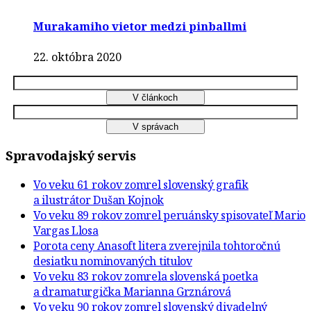
Murakamiho vietor medzi pinballmi
22. októbra 2020
Spravodajský servis
Vo veku 61 rokov zomrel slovenský grafik
a ilustrátor Dušan Kojnok
Vo veku 89 rokov zomrel peruánsky spisovateľ Mario
Vargas Llosa
Porota ceny Anasoft litera zverejnila tohtoročnú
desiatku nominovaných titulov
Vo veku 83 rokov zomrela slovenská poetka
a dramaturgička Marianna Grznárová
Vo veku 90 rokov zomrel slovenský divadelný