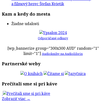
a filmový herec Štefan Kvietik
Kam a kedy do mesta
Žiadne udalosti
Odporúčané odkazy
[wp_bannerize group="300x300 AUD" random="1"
limit="1"]
Audioknihy na Audiolibrix
Partnerské weby
Prečítali sme si pri káve
Zobraziť viac →