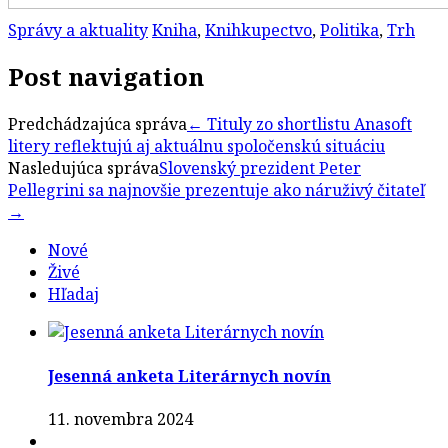
Správy a aktuality
Kniha
,
Knihkupectvo
,
Politika
,
Trh
Post navigation
Predchádzajúca správa
←
Tituly zo shortlistu Anasoft
litery reflektujú aj aktuálnu spoločenskú situáciu
Nasledujúca správa
Slovenský prezident Peter
Pellegrini sa najnovšie prezentuje ako náruživý čitateľ
→
Nové
Živé
Hľadaj
Jesenná anketa Literárnych novín
11. novembra 2024