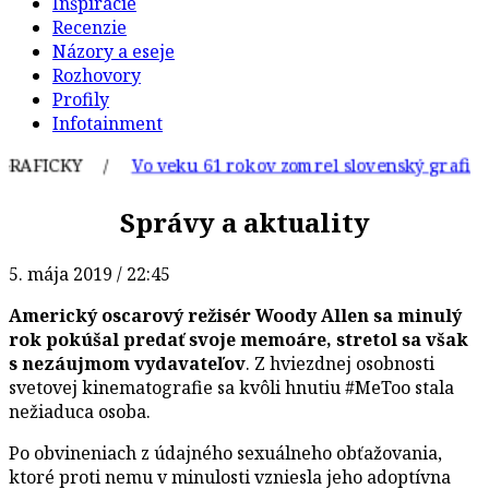
Inšpirácie
Recenzie
Názory a eseje
Rozhovory
Profily
Infotainment
FICKY /
Vo veku 61 rokov zomrel slovenský grafik a ilu
Správy a aktuality
5. mája 2019 / 22:45
Americký oscarový režisér Woody Allen sa minulý
rok pokúšal predať svoje memoáre, stretol sa však
s nezáujmom vydavateľov
. Z hviezdnej osobnosti
svetovej kinematografie sa kvôli hnutiu #MeToo stala
nežiaduca osoba.
Po obvineniach z údajného sexuálneho obťažovania,
ktoré proti nemu v minulosti vzniesla jeho adoptívna