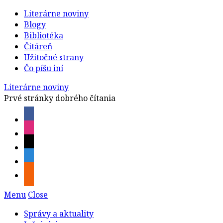
Literárne noviny
Blogy
Bibliotéka
Čitáreň
Užitočné strany
Čo píšu iní
Literárne noviny
Prvé stránky dobrého čítania
Menu
Close
Správy a aktuality