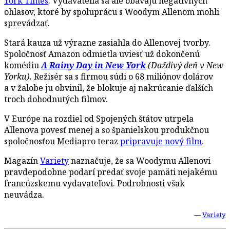
York Times
. Vydavatelia sa ale obávajú negatívnych
ohlasov, ktoré by spoluprácu s Woodym Allenom mohli
sprevádzať.
Stará kauza už výrazne zasiahla do Allenovej tvorby.
Spoločnosť Amazon odmietla uviesť už dokončenú
komédiu
A Rainy Day in New York
(Daždivý deň v New
Yorku)
. Režisér sa s firmou súdi o 68 miliónov dolárov
a v žalobe ju obvinil, že blokuje aj nakrúcanie ďalších
troch dohodnutých filmov.
V Európe na rozdiel od Spojených štátov utrpela
Allenova povesť menej a so španielskou produkčnou
spoločnosťou Mediapro teraz
pripravuje nový film
.
Magazín
Variety
naznačuje, že sa Woodymu Allenovi
pravdepodobne podarí predať svoje pamäti nejakému
francúzskemu vydavateľovi. Podrobnosti však
neuvádza.
—
Variety