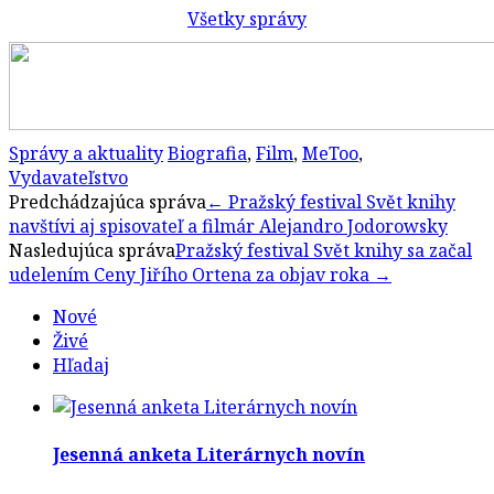
Všetky správy
Správy a aktuality
Biografia
,
Film
,
MeToo
,
Vydavateľstvo
Post
Predchádzajúca správa
←
Pražský festival Svět knihy
navštívi aj spisovateľ a filmár Alejandro Jodorowsky
navigation
Nasledujúca správa
Pražský festival Svět knihy sa začal
udelením Ceny Jiřího Ortena za objav roka
→
Nové
Živé
Hľadaj
Jesenná anketa Literárnych novín