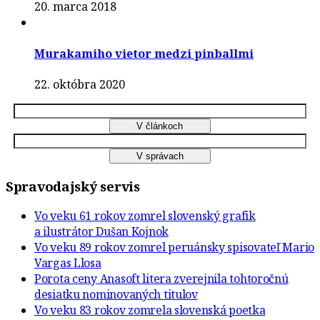
20. marca 2018
Murakamiho vietor medzi pinballmi
22. októbra 2020
Spravodajský servis
Vo veku 61 rokov zomrel slovenský grafik
a ilustrátor Dušan Kojnok
Vo veku 89 rokov zomrel peruánsky spisovateľ Mario
Vargas Llosa
Porota ceny Anasoft litera zverejnila tohtoročnú
desiatku nominovaných titulov
Vo veku 83 rokov zomrela slovenská poetka