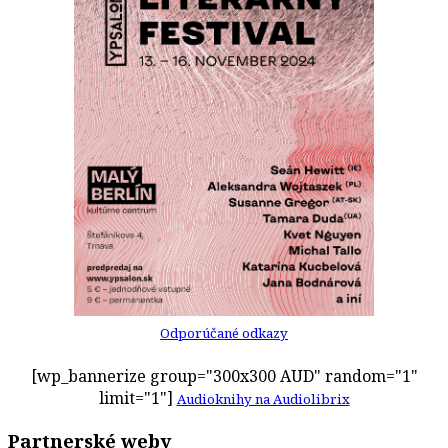
Odporúčané odkazy
[wp_bannerize group="300x300 AUD" random="1"
limit="1"]
Audioknihy na Audiolibrix
Partnerské weby