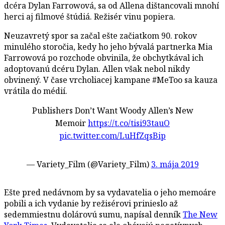
dcéra Dylan Farrowová, sa od Allena dištancovali mnohí
herci aj filmové štúdiá. Režisér vinu popiera.
Neuzavretý spor sa začal ešte začiatkom 90. rokov
minulého storočia, kedy ho jeho bývalá partnerka Mia
Farrowová po rozchode obvinila, že obchytkával ich
adoptovanú dcéru Dylan. Allen však nebol nikdy
obvinený. V čase vrcholiacej kampane #MeToo sa kauza
vrátila do médií.
Publishers Don’t Want Woody Allen’s New
Memoir
https://t.co/tisi93tauO
pic.twitter.com/LuHfZqsBip
— Variety_Film (@Variety_Film)
3. mája 2019
Ešte pred nedávnom by sa vydavatelia o jeho memoáre
pobili a ich vydanie by režisérovi prinieslo až
sedemmiestnu dolárovú sumu, napísal denník
The New