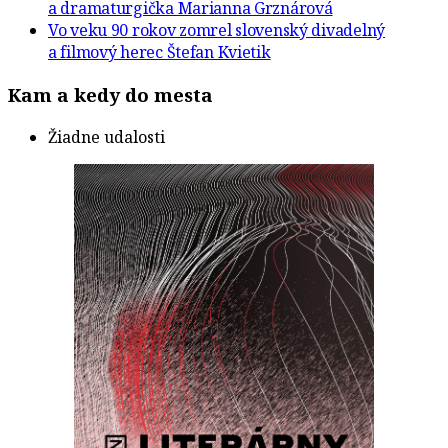
a dramaturgička Marianna Grznárová
Vo veku 90 rokov zomrel slovenský divadelný
a filmový herec Štefan Kvietik
Kam a kedy do mesta
Žiadne udalosti