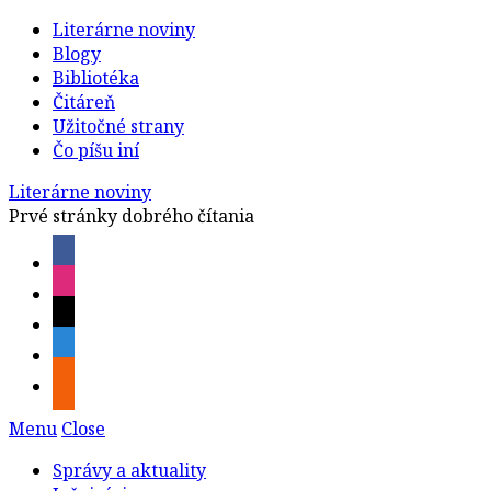
Literárne noviny
Blogy
Bibliotéka
Čitáreň
Užitočné strany
Čo píšu iní
Literárne noviny
Prvé stránky dobrého čítania
Menu
Close
Správy a aktuality