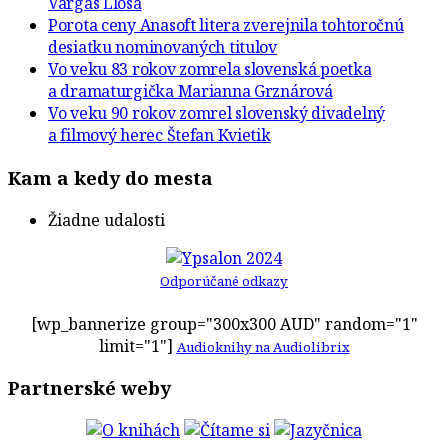
Vargas Llosa
Porota ceny Anasoft litera zverejnila tohtoročnú
desiatku nominovaných titulov
Vo veku 83 rokov zomrela slovenská poetka
a dramaturgička Marianna Grznárová
Vo veku 90 rokov zomrel slovenský divadelný
a filmový herec Štefan Kvietik
Kam a kedy do mesta
Žiadne udalosti
Odporúčané odkazy
[wp_bannerize group="300x300 AUD" random="1"
limit="1"]
Audioknihy na Audiolibrix
Partnerské weby