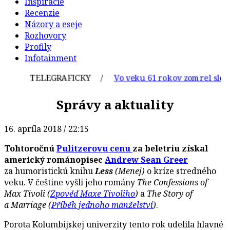
Inšpirácie
Recenzie
Názory a eseje
Rozhovory
Profily
Infotainment
TELEGRAFICKY /
Vo veku 61 rokov zomrel slovensk
Správy a aktuality
16. apríla 2018 / 22:15
Tohtoročnú
Pulitzerovu cenu
za beletriu získal
americký románopisec
Andrew Sean Greer
za humoristickú knihu
Less
(Menej)
o kríze stredného
veku. V češtine vyšli jeho romány
The Confessions of
Max Tivoli (
Zpověď Maxe Tivoliho
)
a
The Story of
a Marriage (
Příběh jednoho manželství
)
.
Porota Kolumbijskej univerzity tento rok udelila hlavné