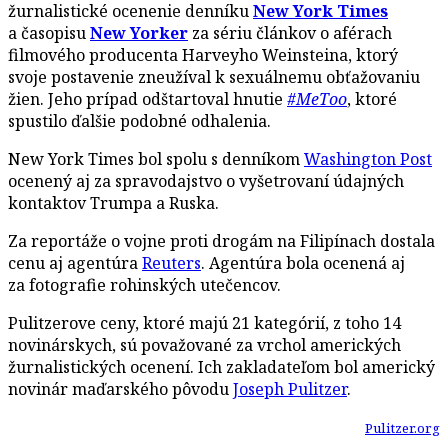
žurnalistické ocenenie denníku
New York Times
a časopisu
New Yorker
za sériu článkov o aférach
filmového producenta Harveyho Weinsteina, ktorý
svoje postavenie zneužíval k sexuálnemu obťažovaniu
žien. Jeho prípad odštartoval hnutie
#MeToo
, ktoré
spustilo ďalšie podobné odhalenia.
New York Times bol spolu s denníkom
Washington Post
ocenený aj za spravodajstvo o vyšetrovaní údajných
kontaktov Trumpa a Ruska.
Za reportáže o vojne proti drogám na Filipínach dostala
cenu aj agentúra
Reuters
. Agentúra bola ocenená aj
za fotografie rohinských utečencov.
Pulitzerove ceny, ktoré majú 21 kategórií, z toho 14
novinárskych, sú považované za vrchol amerických
žurnalistických ocenení. Ich zakladateľom bol americký
novinár maďarského pôvodu
Joseph Pulitzer
.
Pulitzer.org