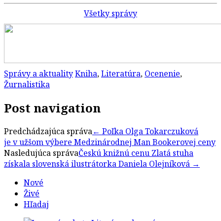
Všetky správy
Správy a aktuality
Kniha
,
Literatúra
,
Ocenenie
,
Žurnalistika
Post navigation
Predchádzajúca správa
←
Poľka Olga Tokarczuková
je v užšom výbere Medzinárodnej Man Bookerovej ceny
Nasledujúca správa
Českú knižnú cenu Zlatá stuha
získala slovenská ilustrátorka Daniela Olejníková
→
Nové
Živé
Hľadaj