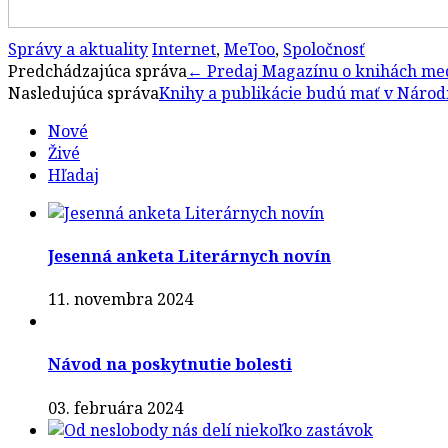
Správy a aktuality
Internet
,
MeToo
,
Spoločnosť
Post
Predchádzajúca správa
←
Predaj Magazínu o knihách medz
Nasledujúca správa
Knihy a publikácie budú mať v Národ
navigation
Nové
Živé
Hľadaj
Jesenná anketa Literárnych novín
11. novembra 2024
Návod na poskytnutie bolesti
03. februára 2024