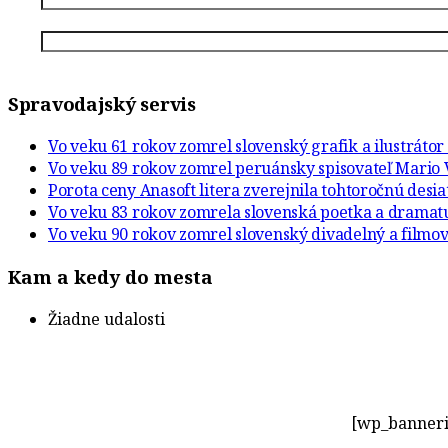
Spravodajský servis
Vo veku 61 rokov zomrel slovenský grafik a ilustráto
Vo veku 89 rokov zomrel peruánsky spisovateľ Mario 
Porota ceny Anasoft litera zverejnila tohtoročnú desi
Vo veku 83 rokov zomrela slovenská poetka a drama
Vo veku 90 rokov zomrel slovenský divadelný a filmov
Kam a kedy do mesta
Žiadne udalosti
[wp_banneri