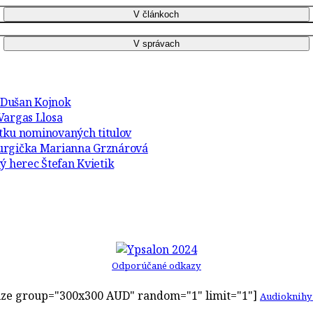
r Dušan Kojnok
Vargas Llosa
atku nominovaných titulov
turgička Marianna Grznárová
ý herec Štefan Kvietik
Odporúčané odkazy
ze group="300x300 AUD" random="1" limit="1"]
Audioknihy