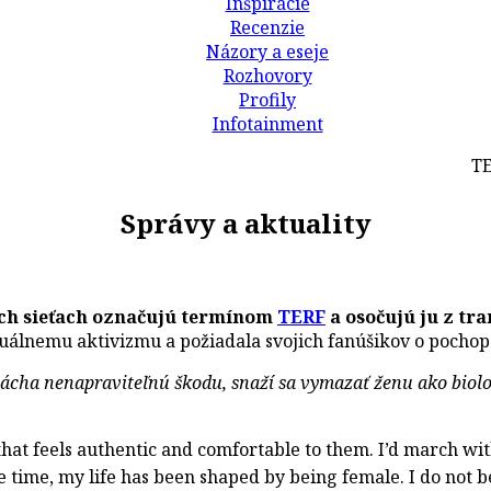
Inšpirácie
Recenzie
Názory a eseje
Rozhovory
Profily
Infotainment
TELEGR
Správy a aktuality
ch sieťach označujú termínom
TERF
a osočujú ju z tr
exuálnemu aktivizmu a požiadala svojich fanúšikov o pochop
pácha nenapraviteľnú škodu, snaží sa vymazať ženu ako biol
 that feels authentic and comfortable to them. I’d march wi
 time, my life has been shaped by being female. I do not bel