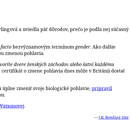
ingová a uviedla päť dôvodov, prečo je podľa nej súčasný
 facto
bezvýznamovým termínom
gender
. Ako ďalšie
kou zmenou pohlavia.
otvoríte dvere ženských záchodov alebo šatní každému
certifikát o zmene pohlavia dnes môže v Británii dostať
 úplne zmeniť svoje biologické pohlavie,
pripravil
ou.
 Watsonovej
.
—
J.K. Rowling Site