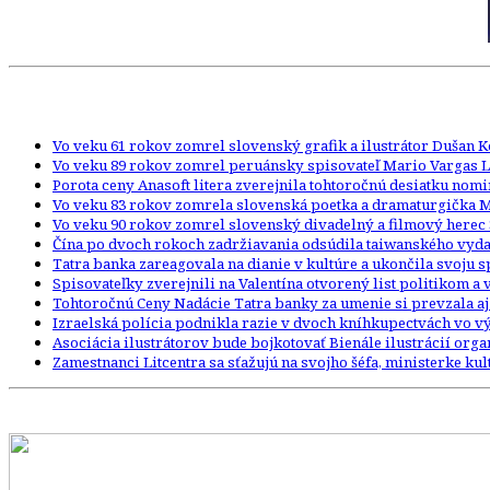
Vo veku 61 rokov zomrel slovenský grafik a ilustrátor Dušan 
Vo veku 89 rokov zomrel peruánsky spisovateľ Mario Vargas L
Porota ceny Anasoft litera zverejnila tohtoročnú desiatku nom
Vo veku 83 rokov zomrela slovenská poetka a dramaturgička 
Vo veku 90 rokov zomrel slovenský divadelný a filmový herec 
Čína po dvoch rokoch zadržiavania odsúdila taiwanského vydav
Tatra banka zareagovala na dianie v kultúre a ukončila svoju
Spisovateľky zverejnili na Valentína otvorený list politikom a
Tohtoročnú Ceny Nadácie Tatra banky za umenie si prevzala aj
Izraelská polícia podnikla razie v dvoch kníhkupectvách vo
Asociácia ilustrátorov bude bojkotovať Bienále ilustrácií org
Zamestnanci Litcentra sa sťažujú na svojho šéfa, ministerke kult