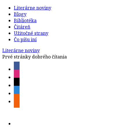
Literárne noviny
Blogy
Bibliotéka
Čitáreň
Užitočné strany
Čo píšu iní
Literárne noviny
Prvé stránky dobrého čítania