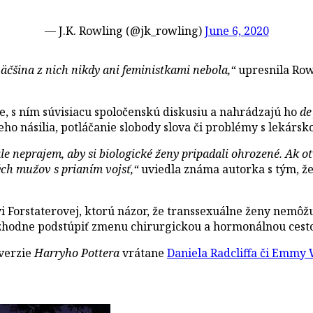
— J.K. Rowling (@jk_rowling)
June 6, 2020
äčšina z nich nikdy ani feministkami nebola,“
upresnila Rowl
ie, s ním súvisiacu spoločenskú diskusiu a nahrádzajú ho
de
ho násilia, potláčanie slobody slova či problémy s lekárs
ale neprajem, aby si biologické ženy pripadali ohrozené. Ak 
ých mužov s prianím vojsť,“
uviedla známa autorka s tým, že 
Forstaterovej, ktorú názor, že transsexuálne ženy nemôžu
rozhodne podstúpiť zmenu chirurgickou a hormonálnou cest
 verzie
Harryho Pottera
vrátane
Daniela Radcliffa či Emmy