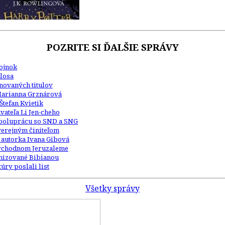
POZRITE SI ĎALŠIE SPRÁVY
Kojnok
losa
inovaných titulov
Marianna Grznárová
Štefan Kvietik
ateľa Li Jen-cheho
 spoluprácu so SND a SNG
 verejným činiteľom
 autorka Ivana Gibová
 východnom Jeruzaleme
anizované Bibianou
úry poslali list
Všetky správy