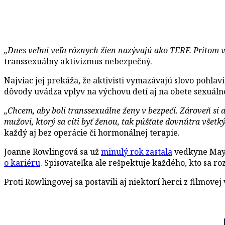
„Dnes veľmi veľa rôznych žien nazývajú ako TERF. Pritom v
transsexuálny aktivizmus nebezpečný.
Najviac jej prekáža, že aktivisti vymazávajú slovo pohlav
dôvody uvádza vplyv na výchovu detí aj na obete sexuálne
„Chcem, aby boli transsexuálne ženy v bezpečí. Zároveň si 
mužovi, ktorý sa cíti byť ženou, tak púšťate dovnútra všetk
každý aj bez operácie či hormonálnej terapie.
Joanne Rowlingová sa už
minulý rok zastala
vedkyne Mayi 
o kariéru
. Spisovateľka ale rešpektuje každého, kto sa 
Proti Rowlingovej sa postavili aj niektorí herci z filmovej