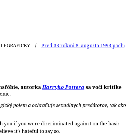
AFICKY /
Pred 33 rokmi 8. augusta 1993 pochovali na Ná
ansfóbie, autorka
Harryho Pottera
sa voči kritike
enie.
ogický pojem a ochraňuje sexuálnych predátorov, tak ako
th you if you were discriminated against on the basis
ieve it’s hateful to say so.