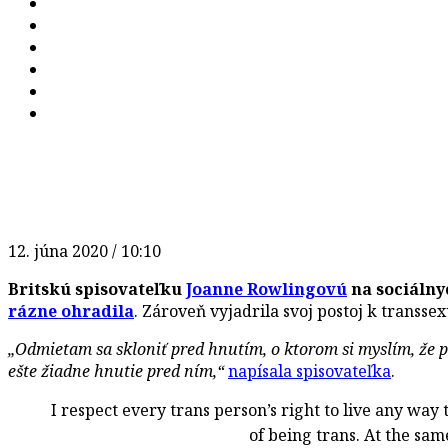
12. júna 2020 / 10:10
Britskú spisovateľku
Joanne Rowlingovú
na sociálny
rázne ohradila
. Zároveň vyjadrila svoj postoj k transs
„Odmietam sa skloniť pred hnutím, o ktorom si myslím, že 
ešte žiadne hnutie pred ním,“
napísala spisovateľka
.
I respect every trans person’s right to live any way
of being trans. At the same