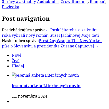
Správy a aktuality
Audiokniha
,
Crowdfunding
,
Kampaň
,
Poviedka
Post navigation
Predchádzajúca správa
←
Ruskí čitatelia si za knihu
roka vybrali nový román Guzeľ Jachinovej Moje deti
Nasledujúca správa
Prestížny časopis The New Yorker
píše o Slovensku a prezidentke Zuzane Čaputovej
→
Nové
Živé
Hľadaj
Jesenná anketa Literárnych novín
11. novembra 2024