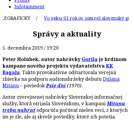
Profily
Infotainment
EGRAFICKY /
Vo veku 61 rokov zomrel slovenský grafik a
Správy a aktuality
5. decembra 2019 / 19:20
Peter Holúbek, autor nahrávky
Gorila
je hrdinom
kampane nového projektu vydavateľstva
KK
Bagala
. Takto provokatívne odštartovala verejná
zbierka na podporu audionahrávky debutu
Dušana
Mitanu
– poviedok
Psie dni
(1970)
.
Autor zverejnenej nahrávky Slovenskej informačnej
služby, ktorá otriasla Slovenskom, v kampani
Mitanu
treba nahrať
odporúča počúvať nielen veci, z ktorých
im je zle, ale aj skvelé poviedky, ktoré ich potešia.