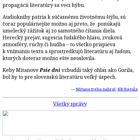
propagácii literatúry sa veci hýbu.
Audioknihy patria k súčasnému životnému štýlu, sú
čoraz populárnejšie možno aj preto, že ponúkajú
umelecký zážitok aj zo samotného čítania diela.
Herecký prejav, sugescia ľudského hlasu, zvuková
atmosféry, ruchy či hudba – to všetko prispieva
k vnímaniu textu a sprostredkujú literatúru aj ľuďom,
ktorých doteraz možno ešte neoslovila.
Keby Mitanove
Psie dni
vzbudili taký ohlas ako Gorila,
bol by to pre slovenskú literatúru veľký úspech.
—
Mitanu treba nahrať
,
KK Bagala
Všetky správy