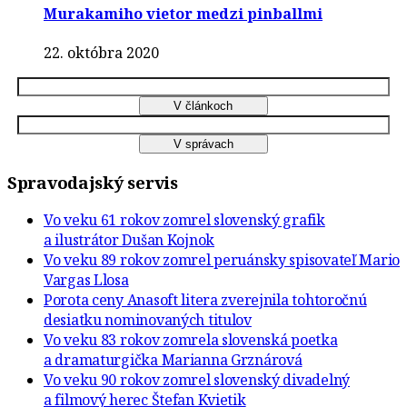
Murakamiho vietor medzi pinballmi
22. októbra 2020
Spravodajský servis
Vo veku 61 rokov zomrel slovenský grafik
a ilustrátor Dušan Kojnok
Vo veku 89 rokov zomrel peruánsky spisovateľ Mario
Vargas Llosa
Porota ceny Anasoft litera zverejnila tohtoročnú
desiatku nominovaných titulov
Vo veku 83 rokov zomrela slovenská poetka
a dramaturgička Marianna Grznárová
Vo veku 90 rokov zomrel slovenský divadelný
a filmový herec Štefan Kvietik