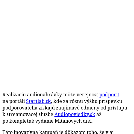
Realizáciu audionahrávky môže verejnosť
podporiť
na portáli
Startlab.sk
, kde za rôznu výšku príspevku
podporovatelia získajú zaujímavé odmeny od prístupu
k streamovacej službe
Audiopoviedky.sk
až
po kompletné vydanie Mitanových diel.
Táto inovatívna kampaň je dôkazom toho, že v aj