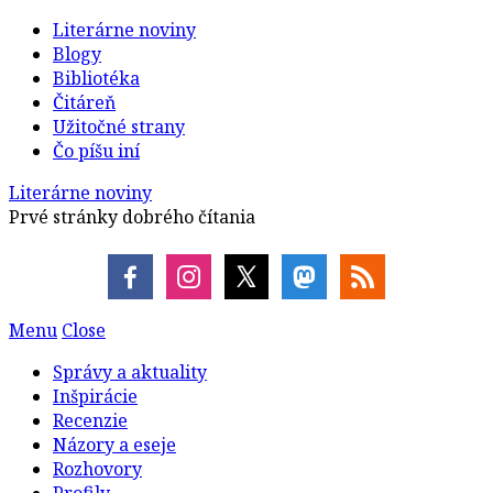
Literárne noviny
Blogy
Bibliotéka
Čitáreň
Užitočné strany
Čo píšu iní
Literárne noviny
Prvé stránky dobrého čítania
Menu
Close
Správy a aktuality
Inšpirácie
Recenzie
Názory a eseje
Rozhovory