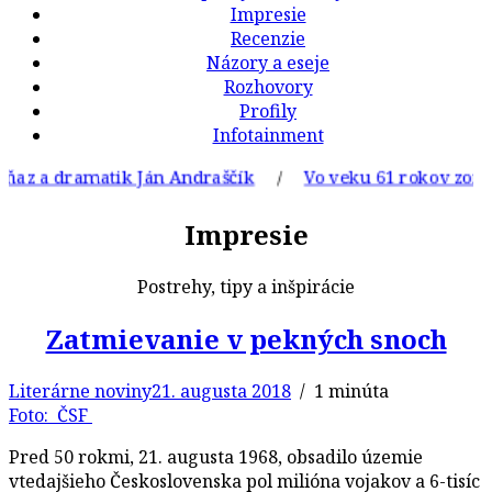
Impresie
Recenzie
Názory a eseje
Rozhovory
Profily
Infotainment
 a dramatik Ján Andraščík
/
Vo veku 61 rokov zomrel slo
Impresie
Postrehy, tipy a inšpirácie
Zatmievanie v pekných snoch
Literárne noviny
21. augusta 2018
/ 1 minúta
Foto: ČSF
Pred 50 rokmi, 21. augusta 1968, obsadilo územie
vtedajšieho Československa pol milióna vojakov a 6-tisíc