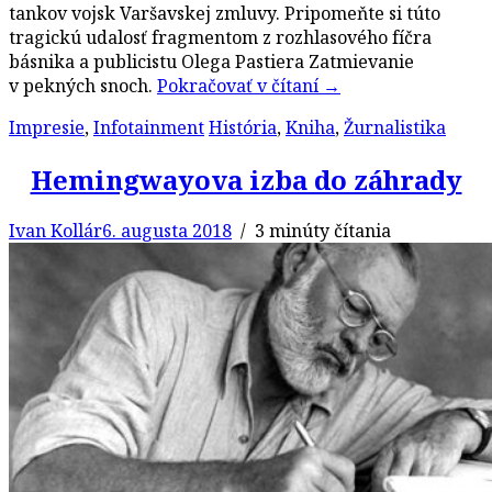
tankov vojsk Varšavskej zmluvy. Pripomeňte si túto
tragickú udalosť fragmentom z rozhlasového fíčra
básnika a publicistu Olega Pastiera Zatmievanie
v pekných snoch.
Pokračovať v čítaní
→
Impresie
,
Infotainment
História
,
Kniha
,
Žurnalistika
Hemingwayova izba do záhrady
Ivan Kollár
6. augusta 2018
/ 3 minúty čítania