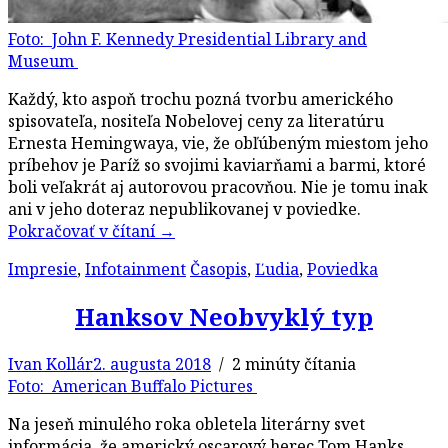
Foto: John F. Kennedy Presidential Library and
Museum
Každý, kto aspoň trochu pozná tvorbu amerického
spisovateľa, nositeľa Nobelovej ceny za literatúru
Ernesta Hemingwaya, vie, že obľúbeným miestom jeho
príbehov je Paríž so svojimi kaviarňami a barmi, ktoré
boli veľakrát aj autorovou pracovňou. Nie je tomu inak
ani v jeho doteraz nepublikovanej v poviedke.
Pokračovať v čítaní
→
Impresie
,
Infotainment
Časopis
,
Ľudia
,
Poviedka
Hanksov Neobvyklý typ
Ivan Kollár
2. augusta 2018
/ 2 minúty čítania
Foto: American Buffalo Pictures
Na jeseň minulého roka obletela literárny svet
informácia, že americký oscarový herec Tom Hanks