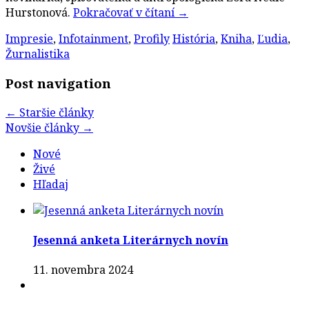
Hurstonová.
Pokračovať v čítaní
→
Impresie
,
Infotainment
,
Profily
História
,
Kniha
,
Ľudia
,
Žurnalistika
Post navigation
←
Staršie články
Novšie články
→
Nové
Živé
Hľadaj
Jesenná anketa Literárnych novín
11. novembra 2024