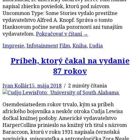
napísal zbierku poviedok, ktorú pod názvom
Uncommon Type: Some Stories vydalo prestížne
vydavateľstvo Alfred A. Knopf. Správa o tomto
Hanksovom počine neušla pozornosti ani tunajším
vydavateľom.
Pokračovať v čítaní
→
Impresie
,
Infotainment
Film
,
Kniha
,
Ľudia
Príbeh, ktorý čakal na vydanie
87 rokov
Ivan Kollár
15. mája 2018
/ 2 minúty čítania
Foto: University of South Alabama
Osemdesiatsedem rokov trvalo, kým sa príbeh
afrického bojovníka a neskôr otroka Cudja Lewisa
dočkal knižnej podoby. Americké vydavateľstvo
HarperCollins prinieslo na knižný trh titul s názvom
Baraccoon, ktorú v roku 1931 napísala černošská
novinárka, spisovateľka a antropologička Zora Neale