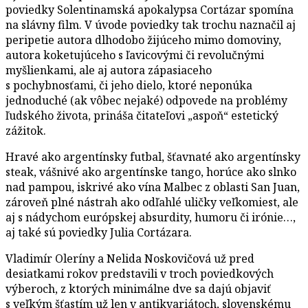
poviedky Solentinamská apokalypsa Cortázar spomína
na slávny film. V úvode poviedky tak trochu naznačil aj
peripetie autora dlhodobo žijúceho mimo domoviny,
autora koketujúceho s ľavicovými či revolučnými
myšlienkami, ale aj autora zápasiaceho
s pochybnosťami, či jeho dielo, ktoré neponúka
jednoduché (ak vôbec nejaké) odpovede na problémy
ľudského života, prináša čitateľovi „aspoň“ estetický
zážitok.
Hravé ako argentínsky futbal, šťavnaté ako argentínsky
steak, vášnivé ako argentínske tango, horúce ako slnko
nad pampou, iskrivé ako vína Malbec z oblasti San Juan,
zároveň plné nástrah ako odľahlé uličky veľkomiest, ale
aj s nádychom európskej absurdity, humoru či irónie…,
aj také sú poviedky Julia Cortázara.
Vladimír Oleríny a Nelida Noskovičová už pred
desiatkami rokov predstavili v troch poviedkových
výberoch, z ktorých minimálne dve sa dajú objaviť
s veľkým šťastím už len v antikvariátoch, slovenskému