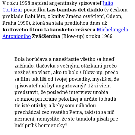
V roku 1958 napísal argentínsky spisovateľ
Julio
Cortázar
poviedku
Las bambas del diablo
(v českom
preklade Babí léto, z knihy Změna osvětlení, Odeon,
Praha 1990), ktorá sa stala predlohou dnes už
kultového filmu talianskeho režiséra
Michelangela
Antonioniho
Zväčšenina
(Blow-up) z roku 1966.
Bola horúčava a nanešťastie všetko sa hneď
začínalo, tlačovka s večnými otázkami prečo
nežiješ vo vlasti, ako to bolo s Blow-up, prečo
sa film tak líši od tvojej poviedky, myslíš si, že
spisovateľ má byť angažovaný? Už si viem
predstaviť, že posledné interview urobia
so mnou pri bráne pekelnej a určite to budú
tie isté otázky, a keby som náhodou
prechádzal cez svätého Petra, takisto sa nič
nezmení, nemyslíte, že ste tamdolu písali pre
ľudí príliš hermeticky?