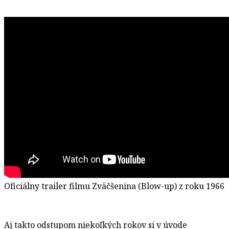
Oficiálny trailer filmu Zväčšenina (Blow-up) z roku 1966
Aj takto odstupom niekoľkých rokov si v úvode