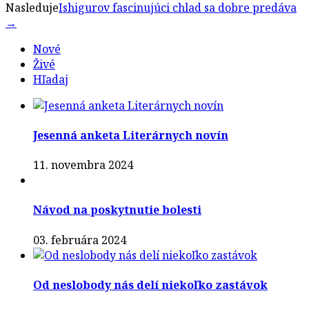
Nasleduje
Ishigurov fascinujúci chlad sa dobre predáva
→
Nové
Živé
Hľadaj
Jesenná anketa Literárnych novín
11. novembra 2024
Návod na poskytnutie bolesti
03. februára 2024
Od neslobody nás delí niekoľko zastávok