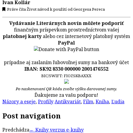
Ivan Kollár
Práve číta Život návod k použití od Georgesa Pereca
Vydávanie Literárnych novín môžete podporiť
finančným príspevkom prostredníctvom vašej
platobnej karty
alebo cez internetový platobný systém
PayPal
prípadne aj zaslaním ľubovoľnej sumy na bankový účet
IBAN: SK92 8330 000000 2001476552
BIC/SWIFT: FIOZSKBAXXX
Po naskenovaní QR kódu zvoľte výšku darovanej sumy.
Ďakujeme za vašu podporu!
Názory a eseje
,
Profily
Antikvariát
,
Film
,
Kniha
,
Ľudia
Post navigation
Predchádza
←
Knihy verzus e-knihy