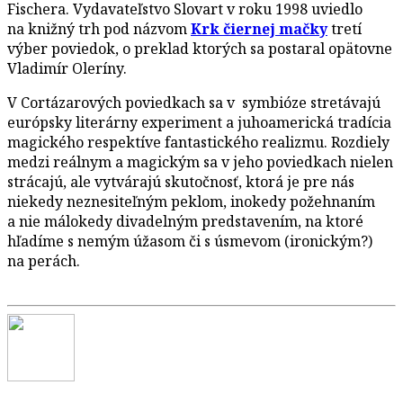
Fischera. Vydavateľstvo Slovart v roku 1998 uviedlo
na knižný trh pod názvom
Krk čiernej mačky
tretí
výber poviedok, o preklad ktorých sa postaral opätovne
Vladimír Oleríny.
V Cortázarových poviedkach sa v symbióze stretávajú
európsky literárny experiment a juhoamerická tradícia
magického respektíve fantastického realizmu. Rozdiely
medzi reálnym a magickým sa v jeho poviedkach nielen
strácajú, ale vytvárajú skutočnosť, ktorá je pre nás
niekedy neznesiteľným peklom, inokedy požehnaním
a nie málokedy divadelným predstavením, na ktoré
hľadíme s nemým úžasom či s úsmevom (ironickým?)
na perách.