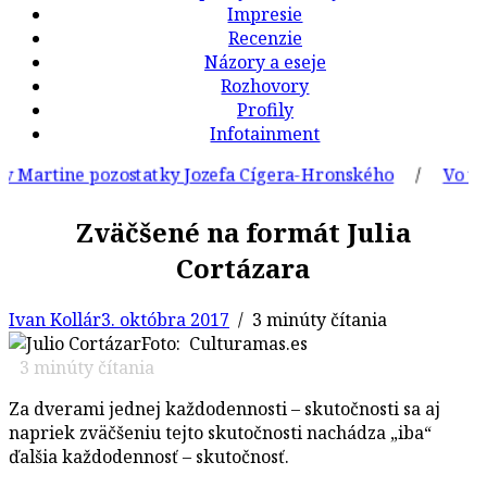
Impresie
Recenzie
Názory a eseje
Rozhovory
Profily
Infotainment
rtine pozostatky Jozefa Cígera-Hronského
/
Vo veku 61
Zväčšené na formát Julia
Cortázara
Ivan Kollár
3. októbra 2017
/ 3 minúty čítania
Foto: Culturamas.es
3
minúty čítania
Za dverami jednej každodennosti – skutočnosti sa aj
napriek zväčšeniu tejto skutočnosti nachádza „iba“
ďalšia každodennosť – skutočnosť.