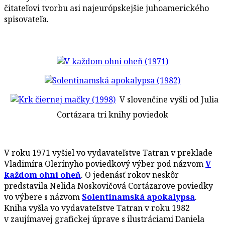
čitateľovi tvorbu asi najeurópskejšie juhoamerického
spisovateľa.
V slovenčine vyšli od Julia
Cortázara tri knihy poviedok
V roku 1971 vyšiel vo vydavateľstve Tatran v preklade
Vladimíra Olerínyho poviedkový výber pod názvom
V
každom ohni oheň
. O jedenásť rokov neskôr
predstavila Nelida Noskovičová Cortázarove poviedky
vo výbere s názvom
Solentinamská apokalypsa
.
Kniha vyšla vo vydavateľstve Tatran v roku 1982
v zaujímavej grafickej úprave s ilustráciami Daniela