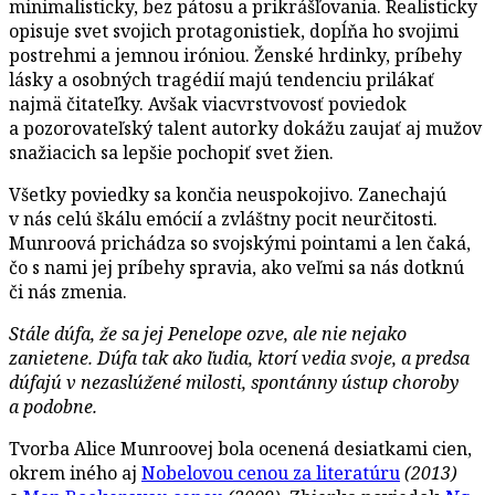
minimalisticky, bez pátosu a prikrášľovania. Realisticky
opisuje svet svojich protagonistiek, dopĺňa ho svojimi
postrehmi a jemnou iróniou. Ženské hrdinky, príbehy
lásky a osobných tragédií majú tendenciu prilákať
najmä čitateľky. Avšak viacvrstvovosť poviedok
a pozorovateľský talent autorky dokážu zaujať aj mužov
snažiacich sa lepšie pochopiť svet žien.
Všetky poviedky sa končia neuspokojivo. Zanechajú
v nás celú škálu emócií a zvláštny pocit neurčitosti.
Munroová prichádza so svojskými pointami a len čaká,
čo s nami jej príbehy spravia, ako veľmi sa nás dotknú
či nás zmenia.
Stále dúfa, že sa jej Penelope ozve, ale nie nejako
zanietene. Dúfa tak ako ľudia, ktorí vedia svoje, a predsa
dúfajú v nezaslúžené milosti, spontánny ústup choroby
a podobne.
Tvorba Alice Munroovej bola ocenená desiatkami cien,
okrem iného aj
Nobelovou cenou za literatúru
(2013)