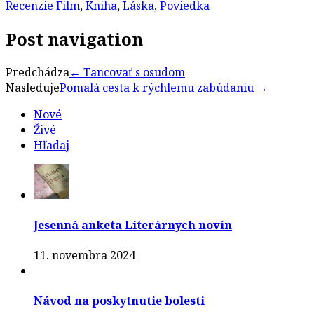
Recenzie
Film
,
Kniha
,
Láska
,
Poviedka
Post navigation
Predchádza
←
Tancovať s osudom
Nasleduje
Pomalá cesta k rýchlemu zabúdaniu
→
Nové
Živé
Hľadaj
Jesenná anketa Literárnych novín
11. novembra 2024
Návod na poskytnutie bolesti