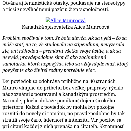
Otvára aj feministické otázky, poukazuje na stereotypy
a rieši znevýhodnenú pozíciu žien v spoločnosti.
Kanadská spisovateľka Alice Munroová
Problém spočíval v tom, že bola dievča. Ak sa vydá – čo sa
môže stať, na to, že študovala na štipendium, nevyzerala
zle, ani náhodou – premárni všetko svoje úsilie, a ak sa
nevydá, pravdepodobne skončí ako zachmúrená
samotárka, ktorú nepovýšia, lebo sa vždy nájde muž, ktorý
povýšenie ako živiteľ rodiny potrebuje viac.
Dej poviedok sa odohráva približne na 40 stranách.
Munro vhupne do príbehu bez veľkej prípravy, rýchlo
nás zoznámi s postavami a kanadským prostredím.
Na malej ploche dokáže ponúknuť dojem širokého
priestoru. Každá z poviedok by mohla byť pokojne
rozvitá do novely či románu, no pravdepodobne by tak
stratili svoje čaro, údernosť a intenzitu. Vír pocitov sa
pri čítaní každej z nich prenáša na čitateľa. Skromnosť