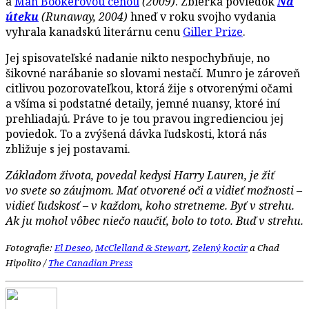
a
Man Bookerovou cenou
(2009)
. Zbierka poviedok
Na
úteku
(Runaway, 2004)
hneď v roku svojho vydania
vyhrala kanadskú literárnu cenu
Giller Prize
.
Jej spisovateľské nadanie nikto nespochybňuje, no
šikovné narábanie so slovami nestačí. Munro je zároveň
citlivou pozorovateľkou, ktorá žije s otvorenými očami
a všíma si podstatné detaily, jemné nuansy, ktoré iní
prehliadajú. Práve to je tou pravou ingredienciou jej
poviedok. To a zvýšená dávka ľudskosti, ktorá nás
zbližuje s jej postavami.
Základom života, povedal kedysi Harry Lauren, je žiť
vo svete so záujmom. Mať otvorené oči a vidieť možnosti –
vidieť ľudskosť – v každom, koho stretneme. Byť v strehu.
Ak ju mohol vôbec niečo naučiť, bolo to toto. Buď v strehu.
Fotografie:
El Deseo
,
McClelland & Stewart
,
Zelený kocúr
a Chad
Hipolito /
The Canadian Press