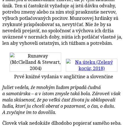
únik. Ten si častokrát vyžaduje aj istú dávku odvahy,
potrebu zmeny alebo za ním stojí prasknutie nervov,
výbuch potlačovaných pocitov. Munroovej hrdinky sú
zvyknuté prispôsobovať sa, nevytŕčať. Nie že by sa
nevedeli prejaviť, no spoločnosť a výchova ich držia
uväznené v normách doby, nútia ich potláčať vlastné ja,
len aby vyhoveli ostatným, ich túžbam a potrebám.
Prvé knižné vydania v angličtine a slovenčine
Juliet vedela, že mnohým ľuďom pripadá čudná
a samotárska – a v istom zmysle taká bola. Zároveň však
mala skúsenosť, že po veľkú časť života ju obklopovali
ľudia, ktorí ju chceli oberať o pozornosť, o čas, o dušu.
A zvyčajne im to dovolila.
Človek však nedokáže dlhodobo popierať samého seba.