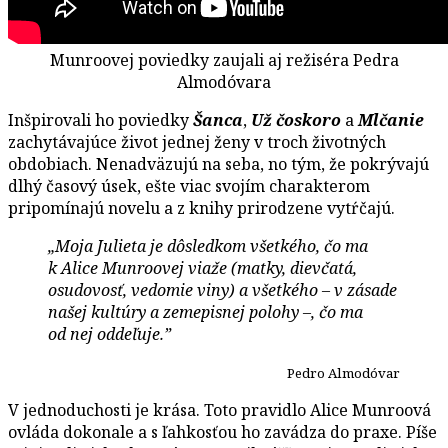
Munroovej poviedky zaujali aj režiséra Pedra
Almodóvara
Inšpirovali ho poviedky
Šanca
,
Už čoskoro
a
Mlčanie
zachytávajúce život jednej ženy v troch životných
obdobiach. Nenadväzujú na seba, no tým, že pokrývajú
dlhý časový úsek, ešte viac svojím charakterom
pripomínajú novelu a z knihy prirodzene vytŕčajú.
„Moja Julieta je dôsledkom všetkého, čo ma
k Alice Munroovej viaže (matky, dievčatá,
osudovosť, vedomie viny) a všetkého – v zásade
našej kultúry a zemepisnej polohy –, čo ma
od nej oddeľuje.”
Pedro Almodóvar
V jednoduchosti je krása. Toto pravidlo Alice Munroová
ovláda dokonale a s ľahkosťou ho zavádza do praxe. Píše