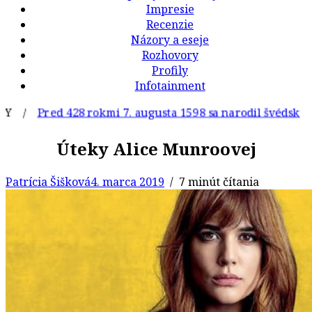
Impresie
Recenzie
Názory a eseje
Rozhovory
Profily
Infotainment
red 428 rokmi 7. augusta 1598 sa narodil švédsky básnik 
Úteky Alice Munroovej
Patrícia Šišková
4. marca 2019
/ 7 minút čítania