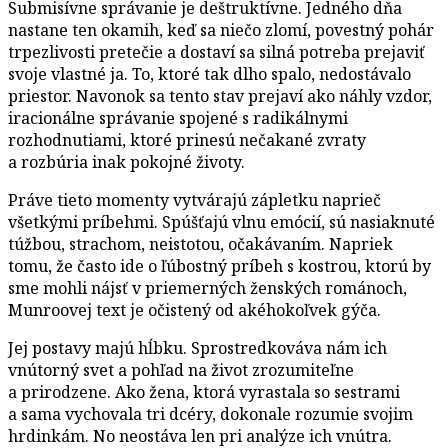
Submisívne správanie je deštruktívne. Jedného dňa
nastane ten okamih, keď sa niečo zlomí, povestný pohár
trpezlivosti pretečie a dostaví sa silná potreba prejaviť
svoje vlastné ja. To, ktoré tak dlho spalo, nedostávalo
priestor. Navonok sa tento stav prejaví ako náhly vzdor,
iracionálne správanie spojené s radikálnymi
rozhodnutiami, ktoré prinesú nečakané zvraty
a rozbúria inak pokojné životy.
Práve tieto momenty vytvárajú zápletku naprieč
všetkými príbehmi. Spúšťajú vlnu emócií, sú nasiaknuté
túžbou, strachom, neistotou, očakávaním. Napriek
tomu, že často ide o ľúbostný príbeh s kostrou, ktorú by
sme mohli nájsť v priemerných ženských románoch,
Munroovej text je očistený od akéhokoľvek gýča.
Jej postavy majú hĺbku. Sprostredkováva nám ich
vnútorný svet a pohľad na život zrozumiteľne
a prirodzene. Ako žena, ktorá vyrastala so sestrami
a sama vychovala tri dcéry, dokonale rozumie svojim
hrdinkám. No neostáva len pri analýze ich vnútra.