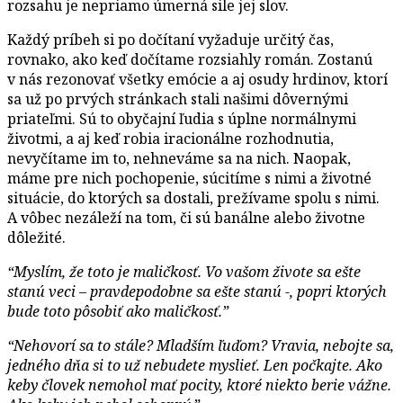
rozsahu je nepriamo úmerná sile jej slov.
Každý príbeh si po dočítaní vyžaduje určitý čas,
rovnako, ako keď dočítame rozsiahly román. Zostanú
v nás rezonovať všetky emócie a aj osudy hrdinov, ktorí
sa už po prvých stránkach stali našimi dôvernými
priateľmi. Sú to obyčajní ľudia s úplne normálnymi
životmi, a aj keď robia iracionálne rozhodnutia,
nevyčítame im to, nehneváme sa na nich. Naopak,
máme pre nich pochopenie, súcitíme s nimi a životné
situácie, do ktorých sa dostali, prežívame spolu s nimi.
A vôbec nezáleží na tom, či sú banálne alebo životne
dôležité.
“Myslím, že toto je maličkosť. Vo vašom živote sa ešte
stanú veci – pravdepodobne sa ešte stanú -, popri ktorých
bude toto pôsobiť ako maličkosť.”
“Nehovorí sa to stále? Mladším ľuďom? Vravia, nebojte sa,
jedného dňa si to už nebudete myslieť. Len počkajte. Ako
keby človek nemohol mať pocity, ktoré niekto berie vážne.