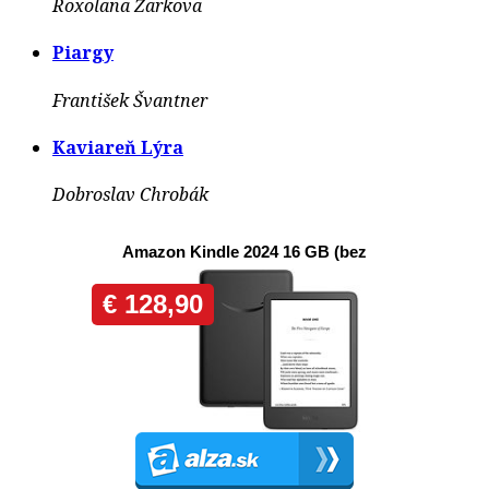
Roxolana Žarkova
Piargy
František Švantner
Kaviareň Lýra
Dobroslav Chrobák