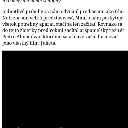
Ako keby ich nebol schopný.”
Jednotlivé príbehy sa nám odvíjajú pred očami ako film.
Netreba ani veľkú predstavivosť, Munro nám poskytuje
všetok potrebný aparát, stačí sa len začítať. Rovnako sa
do tejto zbierky pred rokmi začítal aj španielsky režisér
Pedro Almodóvar, ktorému sa v hlave začal formovať
jeho vlastný film: Julieta.