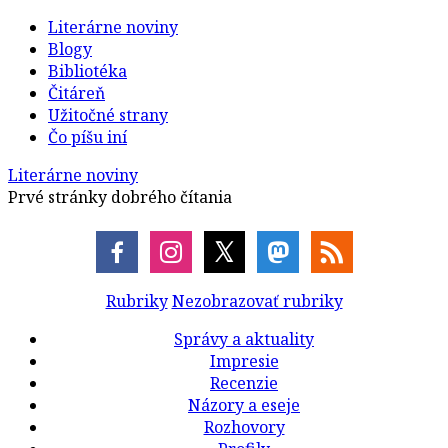
Literárne noviny
Blogy
Bibliotéka
Čitáreň
Užitočné strany
Čo píšu iní
Literárne noviny
Prvé stránky dobrého čítania
Rubriky
Nezobrazovať rubriky
Správy a aktuality
Impresie
Recenzie
Názory a eseje
Rozhovory