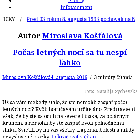
Profily
Infotainment
ICKY /
Pred 33 rokmi 8. augusta 1993 pochovali na Náro
Autor
Miroslava Košťálová
Počas letných nocí sa tu nespí
ľahko
Miroslava Košťálová
4. augusta 2019
/ 3 minúty čítania
Foto: Natalija Sychevska
Už sa vám niekedy stalo, že ste nemohli zaspať počas
letných nocí? Kvôli horúčavám určite áno. Predstavte si
však, že by ste sa ocitli na severe Fínska, za polárnym
kruhom, a nemohli by ste zaspať kvôli polnočnému
slnku. Svietili by na vás všetky trápenia, bolesti a nikdy
nevyslovené otázky.
Pokračovať v čítaní
→