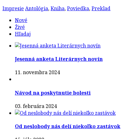
Impresie
Antológia
,
Kniha
,
Poviedka
,
Preklad
Nové
Živé
Hľadaj
Jesenná anketa Literárnych novín
11. novembra 2024
Návod na poskytnutie bolesti
03. februára 2024
Od neslobody nás delí niekoľko zastávok