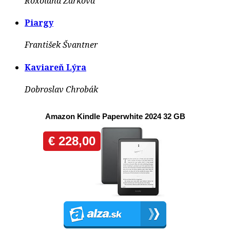
Roxolana Žarkova
Piargy
František Švantner
Kaviareň Lýra
Dobroslav Chrobák