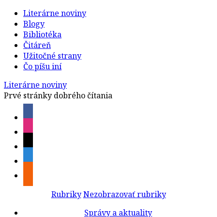
Literárne noviny
Blogy
Bibliotéka
Čitáreň
Užitočné strany
Čo píšu iní
Literárne noviny
Prvé stránky dobrého čítania
Rubriky
Nezobrazovať rubriky
Správy a aktuality