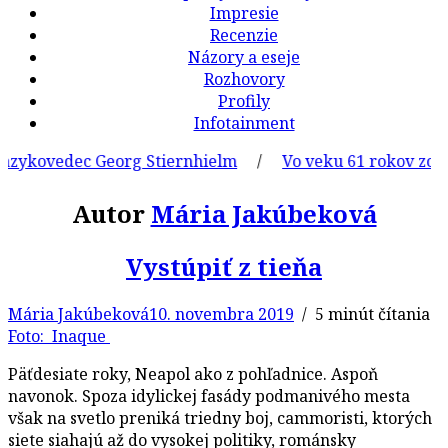
Impresie
Recenzie
Názory a eseje
Rozhovory
Profily
Infotainment
zykovedec Georg Stiernhielm
/
Vo veku 61 rokov zomrel 
Autor
Mária Jakúbeková
Vystúpiť z tieňa
Mária Jakúbeková
10. novembra 2019
/ 5 minút čítania
Foto: Inaque
Päťdesiate roky, Neapol ako z pohľadnice. Aspoň
navonok. Spoza idylickej fasády podmanivého mesta
však na svetlo preniká triedny boj, cammoristi, ktorých
siete siahajú až do vysokej politiky, románsky