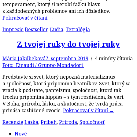
temperament, ktorý si nerobí ťažkú hlavu
z každodenných problémov ani ich dôsledkov.
Pokračovať v čítaní
→
Impresie
Bestseller
,
Ľudia
,
Tetralógia
Z tvojej ruky do tvojej ruky
Mária Jakúbeková
7. septembra 2019
/ 4 minúty čítania
Foto: Einaudi / Gruppo Mondadori
Predstavte si svet, ktorý nepozná materializmus
a spoločnosť, ktorá pripomína beatnikov. Svet, ktorý sa
vracia k podstate, panteizmu, spoločnosť, ktorá tak
trochu pripomína hippies – s tým rozdielom, že verí.
V Boha, prírodu, lásku, a skutočnosť, že tvrdá práca
prináša zaslúžené ovocie.
Pokračovať v čítaní
→
Recenzie
Láska
,
Príbeh
,
Príroda
,
Spoločnosť
Nové