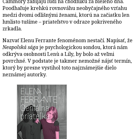
Cammory zabíjajú ľudí na chodníku za bieleho dňa.
Poodhaľuje krehkú rovnováhu neobyčajného vzťahu
medzi dvomi odlišnými ženami, ktorú na začiatku len
hmlisto tušíme – priateľstvo v odraze pokriveného
zrkadla.
Nazvať Elenu Ferrante fenoménom nestačí. Napísať, že
Neapolská sága
je psychologickou sondou, ktorá nám
odkrýva osobnosti Lenù a Lily, by bolo až veľmi
povrchné. V podstate je takmer nemožné nájsť termín,
ktorý by presne vystihol toto najznámejšie dielo
neznámej autorky.