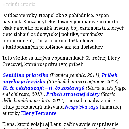
5
minút čítania
Päťdesiate roky, Neapol ako z pohľadnice. Aspoň
navonok. Spoza idylickej fasády podmanivého mesta
však na svetlo preniká triedny boj, cammoristi, ktorých
siete siahajú až do vysokej politiky, románsky
temperament, ktorý si nerobí ťažkú hlavu
z každodenných problémov ani ich dôsledkov.
Toto všetko sa ukrýva v spomienkach 65-ročnej Eleny
Grecovej, ktorá rozpráva svoj príbeh.
Geniálna priateľka
(L’amica geniale, 2011)
,
Príbeh
nového priezviska
(Storia del nuovo cognome, 2012)
,
Tí, čo odchádzajú – tí, čo zostávajú
(Storia di chi fugge
e di chi resta, 2013)
,
Príbeh stratenej dcéry
(Storia
della bambina perduta, 2014)
– na seba nadväzujúce
tituly predstavujú takzvanú
Neapolskú ságu
talianskej
autorky
Eleny Ferrante
.
Elena, ktorú volajú aj Lenù, začína svoje rozprávanie