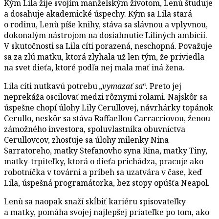
Kým Lila žije svojím manželským životom, Lenù študuje
a dosahuje akademické úspechy. Kým sa Lila stará
o rodinu, Lenù píše knihy, stáva sa slávnou a vplyvnou,
dokonalým nástrojom na dosiahnutie Liliných ambícií.
V skutočnosti sa Lila cíti porazená, neschopná. Považuje
sa za zlú matku, ktorá zlyhala už len tým, že priviedla
na svet dieťa, ktoré podľa nej mala mať iná žena.
Lila cíti nutkavú potrebu
„vymazať sa“
. Preto jej
neprekáža oscilovať medzi rôznymi rolami. Najskôr sa
úspešne chopí úlohy Lily Cerullovej, návrhárky topánok
Cerullo, neskôr sa stáva Raffaellou Carracciovou, ženou
zámožného investora, spoluvlastníka obuvníctva
Cerullovcov, zhosťuje sa úlohy milenky Nina
Sarratoreho, matky Stefanovho syna Rina, matky Tiny,
matky-trpiteľky, ktorá o dieťa prichádza, pracuje ako
robotníčka v továrni a príbeh sa uzatvára v čase, keď
Lila, úspešná programátorka, bez stopy opúšťa Neapol.
Lenù sa naopak snaží skĺbiť kariéru spisovateľky
a matky, pomáha svojej najlepšej priateľke po tom, ako