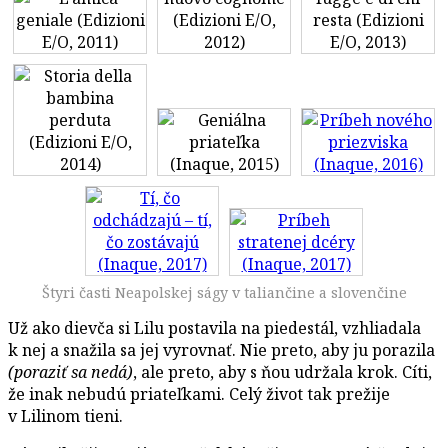
Štyri časti Neapolskej ságy v taliančine a slovenčine
Už ako dievča si Lilu postavila na piedestál, vzhliadala
k nej a snažila sa jej vyrovnať. Nie preto, aby ju porazila
(poraziť sa nedá)
, ale preto, aby s ňou udržala krok. Cíti,
že inak nebudú priateľkami. Celý život tak prežije
v Lilinom tieni.