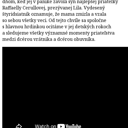
dňom, keď jej v panike zavolá syn najlepšej priateľky
Raffaelly Cerullovej, prezývanej Lila. Vydesený
štyridsiatnik oznamuje, že mama zmizla a vzala
so sebou všetky veci. Od tejto chvíle sa spoločne
s hlavnou hrdinkou ocitáme v jej detských rokoch
a sledujeme všetky významné momenty priateľstva
medzi dcérou vrátnika a dcérou obuvníka.