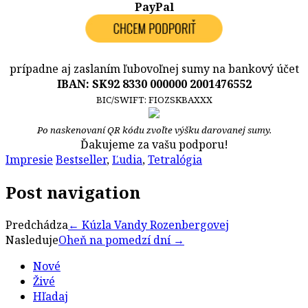
PayPal
prípadne aj zaslaním ľubovoľnej sumy na bankový účet
IBAN: SK92 8330 000000 2001476552
BIC/SWIFT: FIOZSKBAXXX
Po naskenovaní QR kódu zvoľte výšku darovanej sumy.
Ďakujeme za vašu podporu!
Impresie
Bestseller
,
Ľudia
,
Tetralógia
Post navigation
Predchádza
←
Kúzla Vandy Rozenbergovej
Nasleduje
Oheň na pomedzí dní
→
Nové
Živé
Hľadaj