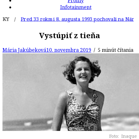
Profily
Infotainment
/
Pred 33 rokmi 8. augusta 1993 pochovali na Národnom ci
Vystúpiť z tieňa
Mária Jakúbeková
10. novembra 2019
/ 5 minút čítania
Foto: Inaque