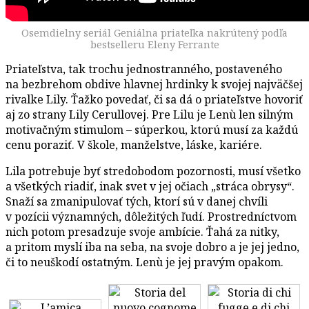
Osemdielny seriál Geniálna priateľka nakrútený podľa
bestselleru Eleny Ferrante
Priateľstva, tak trochu jednostranného, postaveného
na bezbrehom obdive hlavnej hrdinky k svojej najväčšej
rivalke Lily. Ťažko povedať, či sa dá o priateľstve hovoriť
aj zo strany Lily Cerullovej. Pre Lilu je Lenù len silným
motivačným stimulom – súperkou, ktorú musí za každú
cenu poraziť. V škole, manželstve, láske, kariére.
Lila potrebuje byť stredobodom pozornosti, musí všetko
a všetkých riadiť, inak svet v jej očiach „stráca obrysy“.
Snaží sa zmanipulovať tých, ktorí sú v danej chvíli
v pozícii významných, dôležitých ľudí. Prostredníctvom
nich potom presadzuje svoje ambície. Ťahá za nitky,
a pritom myslí iba na seba, na svoje dobro a je jej jedno,
či to neuškodí ostatným. Lenù je jej pravým opakom.