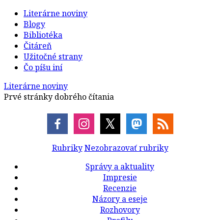
Literárne noviny
Blogy
Bibliotéka
Čitáreň
Užitočné strany
Čo píšu iní
Literárne noviny
Prvé stránky dobrého čítania
Rubriky
Nezobrazovať rubriky
Správy a aktuality
Impresie
Recenzie
Názory a eseje
Rozhovory