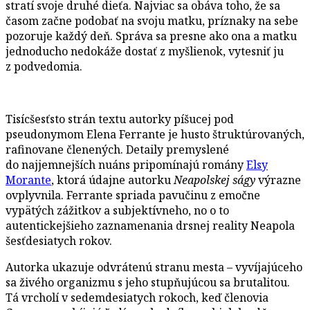
stratí svoje druhé dieťa. Najviac sa obáva toho, že sa
časom začne podobať na svoju matku, príznaky na sebe
pozoruje každý deň. Správa sa presne ako ona a matku
jednoducho nedokáže dostať z myšlienok, vytesniť ju
z podvedomia.
Tisícšesťsto strán textu autorky píšucej pod
pseudonymom Elena Ferrante je husto štruktúrovaných,
rafinovane členených. Detaily premyslené
do najjemnejších nuáns pripomínajú romány
Elsy
Morante
, ktorá údajne autorku
Neapolskej ságy
výrazne
ovplyvnila. Ferrante spriada pavučinu z emočne
vypätých zážitkov a subjektívneho, no o to
autentickejšieho zaznamenania drsnej reality Neapola
šesťdesiatych rokov.
Autorka ukazuje odvrátenú stranu mesta – vyvíjajúceho
sa živého organizmu s jeho stupňujúcou sa brutalitou.
Tá vrcholí v sedemdesiatych rokoch, keď členovia