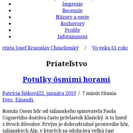
Impresie
Recenzie
Názory a eseje
Rozhovory
Profily
Infotainment
tista Josef Krasoslav Chmelenský
/
Vo veku 61 rokov zom
Priateľstvo
Potulky ôsmimi horami
Patrícia Šišková
22. januára 2019
/ 7 minút čítania
Foto: Einaudi
Román Osem hôr od talianskeho spisovateľa Paola
Cognettiho dostáva často prívlastok klasický. A to hneď
z dvoch dôvodov. Prvým je dobrodružné prostredie hôr,
talianskych Álp, v ktorých sa odohráva veľká časť