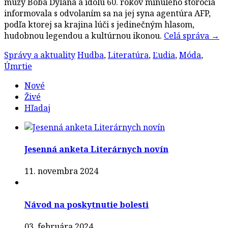
múzy Boba Dylana a idolu 60. rokov minulého storočia
informovala s odvolaním sa na jej syna agentúra AFP,
podľa ktorej sa krajina lúči s jedinečným hlasom,
hudobnou legendou a kultúrnou ikonou.
Celá správa
→
Správy a aktuality
Hudba
,
Literatúra
,
Ľudia
,
Móda
,
Úmrtie
Nové
Živé
Hľadaj
Jesenná anketa Literárnych novín
11. novembra 2024
Návod na poskytnutie bolesti
03. februára 2024