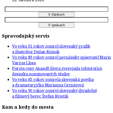
Spravodajský servis
Vo veku 61 rokov zomrel slovenský grafik
a ilustrátor Dušan Kojnok
Vo veku 89 rokov zomrel peruánsky spisovateľ Mario
Vargas Llosa
Porota ceny Anasoft litera zverejnila tohtoročnú
desiatku nominovaných titulov
Vo veku 83 rokov zomrela slovenská poetka
a dramaturgička Marianna Grznárová
Vo veku 90 rokov zomrel slovenský divadelný
a filmový herec Štefan Kvietik
Kam a kedy do mesta