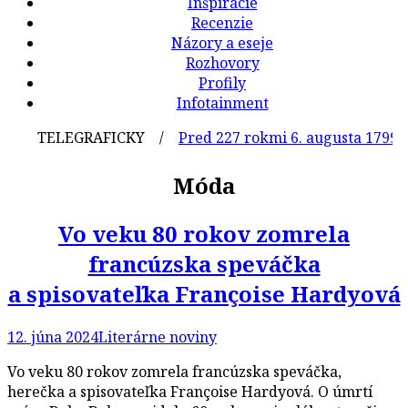
Inšpirácie
Recenzie
Názory a eseje
Rozhovory
Profily
Infotainment
TELEGRAFICKY /
Pred 227 rokmi 6. augusta 1799 sa 
Móda
Vo veku 80 rokov zomrela
francúzska speváčka
a spisovateľka Françoise Hardyová
12. júna 2024
Literárne noviny
Vo veku 80 rokov zomrela francúzska speváčka,
herečka a spisovateľka Françoise Hardyová. O úmrtí