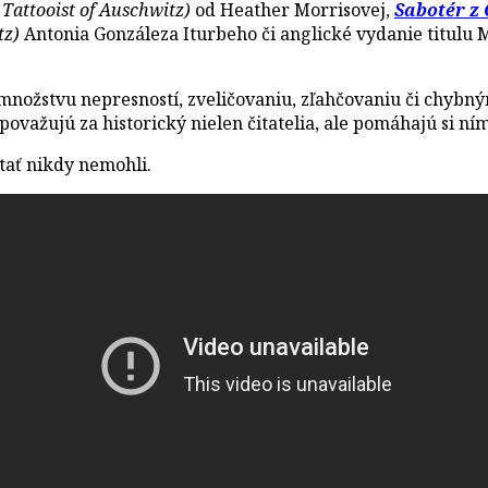
Tattooist of Auschwitz)
od Heather Morrisovej,
Sabotér z
tz)
Antonia Gonzáleza Iturbeho či anglické vydanie titulu
žstvu nepresností, zveličovaniu, zľahčovaniu či chybným
považujú za historický nielen čitatelia, ale pomáhajú si ním 
stať nikdy nemohli.