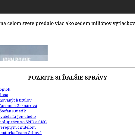
 na celom svete predalo viac ako sedem miliónov výtlačkov
POZRITE SI ĎALŠIE SPRÁVY
Kojnok
losa
inovaných titulov
Marianna Grznárová
Štefan Kvietik
ateľa Li Jen-cheho
 spoluprácu so SND a SNG
 verejným činiteľom
 autorka Ivana Gibová