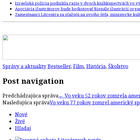
Izraelská polícia podnikla razie v dvoch kníhkupectvách vo
Asociácia ilustrátorov bude bojkotovať Bienále ilustrácií org
Zamestnanci Litcentra sa sťažujú na svojho šéfa, ministerke kult
Správy a aktuality
Bestseller
,
Film
,
História
,
Školstvo
Post navigation
Predchádzajúca správa
←
Vo veku 52 rokov zomrela amer
Nasledujúca správa
Vo veku 77 rokov zomrel americký spis
Nové
Živé
Hľadaj