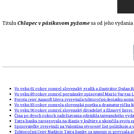
Titulu
Chlapec v pásikavom pyžame
sa od jeho vydania
Vo veku 61 rokov zomrel slovenský grafik a ilustrátor Dušan 
Vo veku 89 rokov zomrel peruánsky spisovateľ Mario Vargas L
Porota ceny Anasoft litera zverejnila tohtoročnú desiatku nom
Vo veku 83 rokov zomrela slovenská poetka a dramaturgička 
Vo veku 90 rokov zomrel slovenský divadelný a filmový herec 
Čína po dvoch rokoch zadržiavania odsúdila taiwanského vydav
Tatra banka zareagovala na dianie v kultúre a ukončila svoju
Spisovateľky zverejnili na Valentína otvorený list politikom a
Tohtoročnú Ceny Nadácie Tatra banky za umenie si prevzala aj