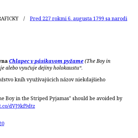
CKY /
Pred 227 rokmi 6. augusta 1799 sa narodil slovenský
oyna
Chlapec v pásikavom pyžame
(The Boy in
uje alebo vyučuje dejiny holokaustu“
.
ožstvo kníh využívajúcich názov niekdajšieho
e Boy in the Striped Pyjamas" should be avoided by
/t.co/dVJ9kf9dtz
20