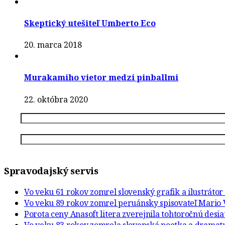
Skeptický utešiteľ Umberto Eco
20. marca 2018
Murakamiho vietor medzi pinballmi
22. októbra 2020
Spravodajský servis
Vo veku 61 rokov zomrel slovenský grafik a ilustráto
Vo veku 89 rokov zomrel peruánsky spisovateľ Mario 
Porota ceny Anasoft litera zverejnila tohtoročnú desi