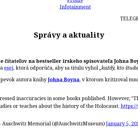
Profily
Infotainment
TELEGRAFI
Správy a aktuality
 čitateľov na bestseller írskeho spisovateľa Johna B
na
esej
, ktorá odporúča, aby sa titulu vyhol
„každý, kto štud
spevok autora knihy
Johna Boyna
, v ktorom kritizoval mn
essed inaccuracies in some books published. However, "Th
dies or teaches about the history of the Holocaust.
https:/
 Auschwitz Memorial (@AuschwitzMuseum)
January 5, 20