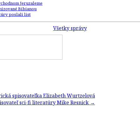
 východnom Jeruzaleme
anizované Bibianou
úry poslali list
Všetky správy
ická spisovateľka Elizabeth Wurtzelová
ovateľ sci-fi literatúry Mike Resnick
→