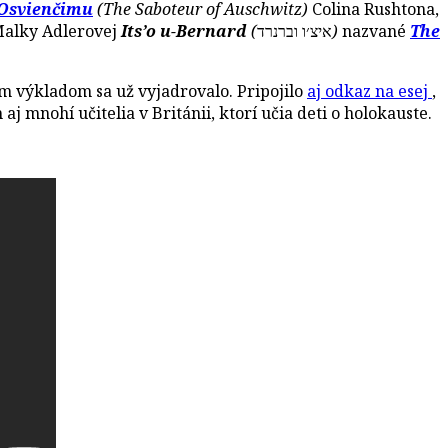
 Osvienčimu
(The Saboteur of Auschwitz)
Colina Rushtona,
 Malky Adlerovej
Its’o u-Bernard
(
איצ׳ו וברנרד
)
nazvané
The
 výkladom sa už vyjadrovalo. Pripojilo
aj odkaz na esej
,
aj mnohí učitelia v Británii, ktorí učia deti o holokauste.