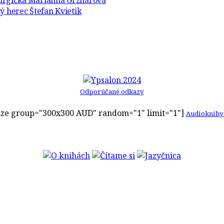
turgička Marianna Grznárová
ý herec Štefan Kvietik
Odporúčané odkazy
ze group="300x300 AUD" random="1" limit="1"]
Audioknihy