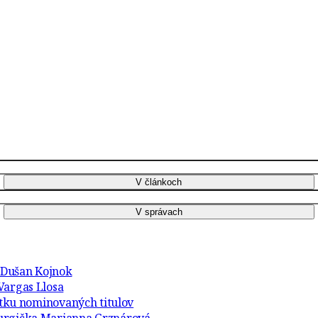
r Dušan Kojnok
Vargas Llosa
atku nominovaných titulov