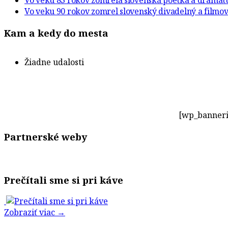
Vo veku 83 rokov zomrela slovenská poetka a drama
Vo veku 90 rokov zomrel slovenský divadelný a filmov
Kam a kedy do mesta
Žiadne udalosti
[wp_banneri
Partnerské weby
Prečítali sme si pri káve
Zobraziť viac →