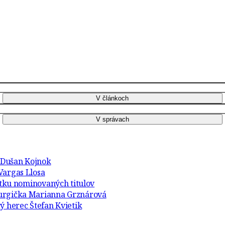
r Dušan Kojnok
Vargas Llosa
atku nominovaných titulov
turgička Marianna Grznárová
ý herec Štefan Kvietik