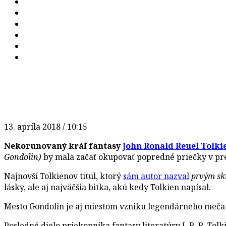
13. apríla 2018 / 10:15
Nekorunovaný kráľ fantasy
John Ronald Reuel Tolki
Gondolin)
by mala začať okupovať popredné priečky v pre
Najnovší Tolkienov titul, ktorý
sám autor nazval
prvým sk
lásky, ale aj najväčšia bitka, akú kedy Tolkien napísal.
Mesto Gondolin je aj miestom vzniku legendárneho meča zv
Posledné dielo priekopníka fantasy literatúry J. R. R. To