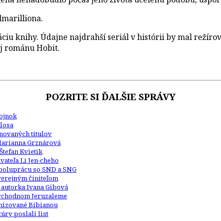
lmarilliona.
iu knihy. Údajne najdrahší seriál v histórii by mal režíro
aj románu Hobit.
POZRITE SI ĎALŠIE SPRÁVY
Kojnok
losa
inovaných titulov
Marianna Grznárová
Štefan Kvietik
ateľa Li Jen-cheho
 spoluprácu so SND a SNG
 verejným činiteľom
 autorka Ivana Gibová
 východnom Jeruzaleme
anizované Bibianou
úry poslali list