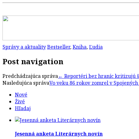
Správy a aktuality
Bestseller
,
Kniha
,
Ľudia
Post navigation
Predchádzajúca správa
←
Reportéri bez hraníc kritizujú 
Nasledujúca správa
Vo veku 86 rokov zomrel v Spojených 
Nové
Živé
Hľadaj
Jesenná anketa Literárnych novín