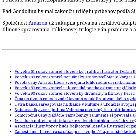
Pád Gondolinu by mal zakončiť trilógiu príbehov podľa Si
Spoločnosť
Amazon
už zakúpila práva na seriálovú adaptác
filmové spracovania Tolkienovej trilógie Pán prsťeňov a 
Vo veku 61 rokov zomrel slovenský grafik a ilustrátor Dušan 
Vo veku 89 rokov zomrel peruánsky spisovateľ Mario Vargas L
Porota ceny Anasoft litera zverejnila tohtoročnú desiatku nom
Vo veku 83 rokov zomrela slovenská poetka a dramaturgička 
Vo veku 90 rokov zomrel slovenský divadelný a filmový herec 
Čína po dvoch rokoch zadržiavania odsúdila taiwanského vydav
Tatra banka zareagovala na dianie v kultúre a ukončila svoju
Spisovateľky zverejnili na Valentína otvorený list politikom a
Tohtoročnú Ceny Nadácie Tatra banky za umenie si prevzala aj
Izraelská polícia podnikla razie v dvoch kníhkupectvách vo
Asociácia ilustrátorov bude bojkotovať Bienále ilustrácií org
Zamestnanci Litcentra sa sťažujú na svojho šéfa, ministerke kult