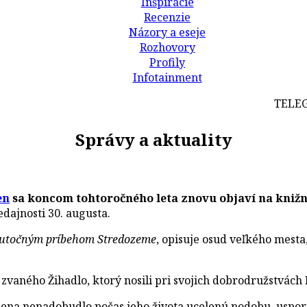
Inšpirácie
Recenzie
Názory a eseje
Rozhovory
Profily
Infotainment
TELEGRAFI
Správy a aktuality
en
sa koncom tohtoročného leta znovu objaví na kniž
dajnosti 30. augusta.
utočným príbehom Stredozeme
, opisuje osud veľkého mesta
aného Žihadlo, ktorý nosili pri svojich dobrodružstvách H
lkiena nenadobudlo počas jeho života ucelenú podobu, uspor