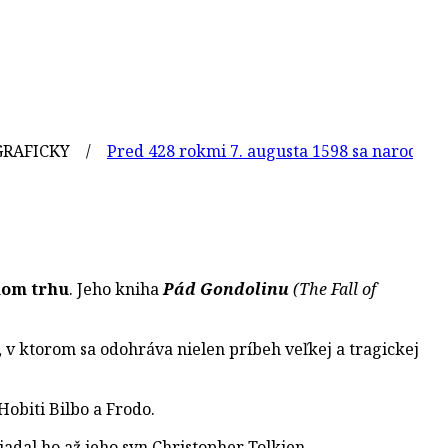
CKY /
Pred 428 rokmi 7. augusta 1598 sa narodil švédsky 
nom trhu
. Jeho kniha
Pád Gondolinu
(The Fall of
, v ktorom sa odohráva nielen príbeh veľkej a tragickej
obiti Bilbo a Frodo.
iadal ho až jeho syn Christopher Tolkien.