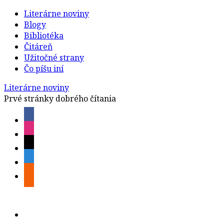
Literárne noviny
Blogy
Bibliotéka
Čitáreň
Užitočné strany
Čo píšu iní
Literárne noviny
Prvé stránky dobrého čítania