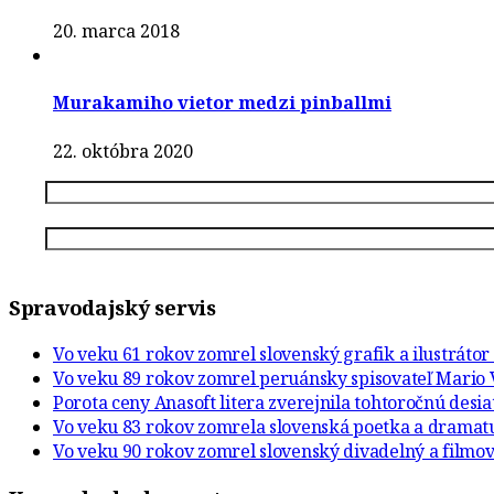
20. marca 2018
Murakamiho vietor medzi pinballmi
22. októbra 2020
Spravodajský servis
Vo veku 61 rokov zomrel slovenský grafik a ilustráto
Vo veku 89 rokov zomrel peruánsky spisovateľ Mario 
Porota ceny Anasoft litera zverejnila tohtoročnú desi
Vo veku 83 rokov zomrela slovenská poetka a drama
Vo veku 90 rokov zomrel slovenský divadelný a filmov