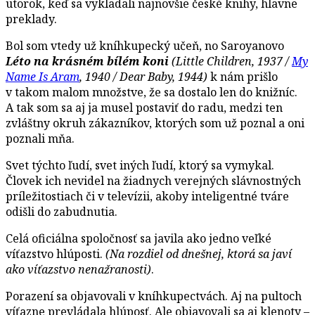
utorok, keď sa vykladali najnovšie české knihy, hlavne
preklady.
Bol som vtedy už kníhkupecký učeň, no Saroyanovo
Léto na krásném bílém koni
(Little Children, 1937 /
My
Name Is Aram
, 1940 / Dear Baby, 1944)
k nám prišlo
v takom malom množstve, že sa dostalo len do knižníc.
A tak som sa aj ja musel postaviť do radu, medzi ten
zvláštny okruh zákazníkov, ktorých som už poznal a oni
poznali mňa.
Svet týchto ľudí, svet iných ľudí, ktorý sa vymykal.
Človek ich nevidel na žiadnych verejných slávnostných
príležitostiach či v televízii, akoby inteligentné tváre
odišli do zabudnutia.
Celá oficiálna spoločnosť sa javila ako jedno veľké
víťazstvo hlúposti.
(Na rozdiel od dnešnej, ktorá sa javí
ako víťazstvo nenažranosti)
.
Porazení sa objavovali v kníhkupectvách. Aj na pultoch
víťazne prevládala hlúposť. Ale objavovali sa aj klenoty –