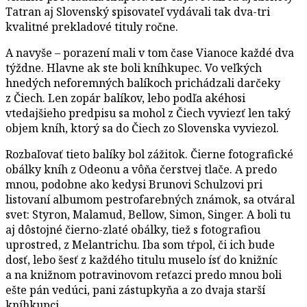
Tatran aj Slovenský spisovateľ vydávali tak dva-tri
kvalitné prekladové tituly ročne.
A navyše – porazení mali v tom čase Vianoce každé dva
týždne. Hlavne ak ste boli kníhkupec. Vo veľkých
hnedých neforemných balíkoch prichádzali darčeky
z Čiech. Len zopár balíkov, lebo podľa akéhosi
vtedajšieho predpisu sa mohol z Čiech vyviezť len taký
objem kníh, ktorý sa do Čiech zo Slovenska vyviezol.
Rozbaľovať tieto balíky bol zážitok. Čierne fotografické
obálky kníh z Odeonu a vôňa čerstvej tlače. A predo
mnou, podobne ako kedysi Brunovi Schulzovi pri
listovaní albumom pestrofarebných známok, sa otváral
svet: Styron, Malamud, Bellow, Simon, Singer. A boli tu
aj dôstojné čierno-zlaté obálky, tiež s fotografiou
uprostred, z Melantrichu. Iba som tŕpol, či ich bude
dosť, lebo šesť z každého titulu muselo ísť do knižníc
a na knižnom potravinovom reťazci predo mnou boli
ešte pán vedúci, pani zástupkyňa a zo dvaja starší
kníhkupci.