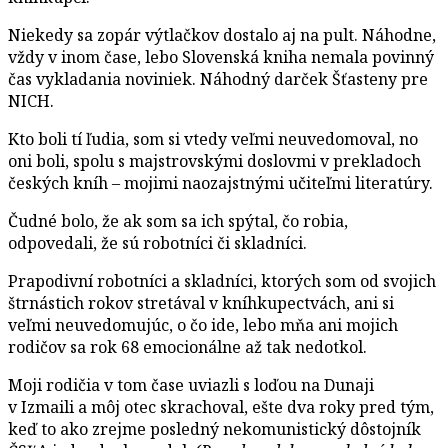
Niekedy sa zopár výtlačkov dostalo aj na pult. Náhodne,
vždy v inom čase, lebo Slovenská kniha nemala povinný
čas vykladania noviniek. Náhodný darček Šťasteny pre
NICH.
Kto boli tí ľudia, som si vtedy veľmi neuvedomoval, no
oni boli, spolu s majstrovskými doslovmi v prekladoch
českých kníh – mojimi naozajstnými učiteľmi literatúry.
Čudné bolo, že ak som sa ich spýtal, čo robia,
odpovedali, že sú robotníci či skladníci.
Prapodivní robotníci a skladníci, ktorých som od svojich
štrnástich rokov stretával v kníhkupectvách, ani si
veľmi neuvedomujúc, o čo ide, lebo mňa ani mojich
rodičov sa rok 68 emocionálne až tak nedotkol.
Moji rodičia v tom čase uviazli s loďou na Dunaji
v Izmaili a môj otec skrachoval, ešte dva roky pred tým,
keď to ako zrejme posledný nekomunistický dôstojník