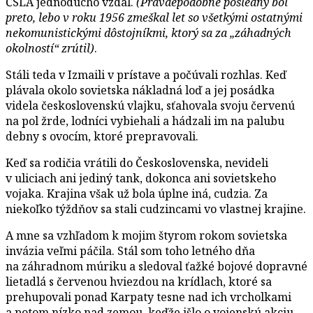
ČSĽA jednoducho vzdal.
(Pravdepodobne posledný bol
preto, lebo v roku 1956 zmeškal let so všetkými ostatnými
nekomunistickými dôstojníkmi, ktorý sa za „záhadných
okolností“ zrútil)
.
Stáli teda v Izmaili v prístave a počúvali rozhlas. Keď
plávala okolo sovietska nákladná loď a jej posádka
videla československú vlajku, sťahovala svoju červenú
na pol žrde, lodníci vybiehali a hádzali im na palubu
debny s ovocím, ktoré prepravovali.
Keď sa rodičia vrátili do Československa, nevideli
v uliciach ani jediný tank, dokonca ani sovietskeho
vojaka. Krajina však už bola úplne iná, cudzia. Za
niekoľko týždňov sa stali cudzincami vo vlastnej krajine.
A mne sa vzhľadom k mojim štyrom rokom sovietska
invázia veľmi páčila. Stál som toho letného dňa
na záhradnom múriku a sledoval ťažké bojové dopravné
lietadlá s červenou hviezdou na krídlach, ktoré sa
prehupovali ponad Karpaty tesne nad ich vrcholkami
a potom nízko nad zemou, keďže išlo o vojenskú akciu,