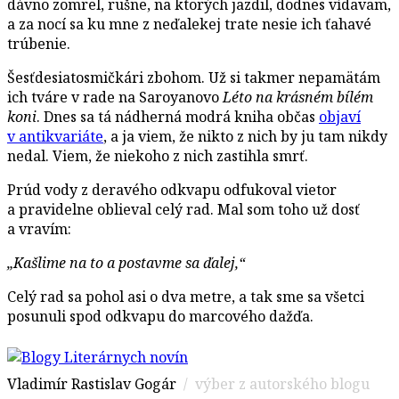
dávno zomrel, rušne, na ktorých jazdil, dodnes vídavam,
a za nocí sa ku mne z neďalekej trate nesie ich ťahavé
trúbenie.
Šesťdesiatosmičkári zbohom. Už si takmer nepamätám
ich tváre v rade na Saroyanovo
Léto na krásném bílém
koni
. Dnes sa tá nádherná modrá kniha občas
objaví
v antikvariáte
, a ja viem, že nikto z nich by ju tam nikdy
nedal. Viem, že niekoho z nich zastihla smrť.
Prúd vody z deravého odkvapu odfukoval vietor
a pravidelne oblieval celý rad. Mal som toho už dosť
a vravím:
„Kašlime na to a postavme sa ďalej,“
Celý rad sa pohol asi o dva metre, a tak sme sa všetci
posunuli spod odkvapu do marcového dažďa.
Vladimír Rastislav Gogár
/ výber z autorského blogu