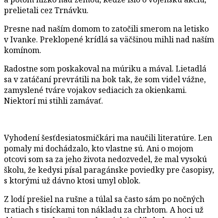
prelietali cez Trnávku.
Presne nad naším domom to zatočili smerom na letisko
v Ivanke. Preklopené krídlá sa väčšinou mihli nad naším
komínom.
Radostne som poskakoval na múriku a mával. Lietadlá
sa v zatáčaní prevrátili na bok tak, že som videl vážne,
zamyslené tváre vojakov sediacich za okienkami.
Niektorí mi stihli zamávať.
Vyhodení šesťdesiatosmičkári ma naučili literatúre. Len
pomaly mi dochádzalo, kto vlastne sú. Ani o mojom
otcovi som sa za jeho života nedozvedel, že mal vysokú
školu, že kedysi písal paragánske poviedky pre časopisy,
s ktorými už dávno ktosi umyl oblok.
Z lodí prešiel na rušne a túlal sa často sám po nočných
tratiach s tisíckami ton nákladu za chrbtom. A hoci už