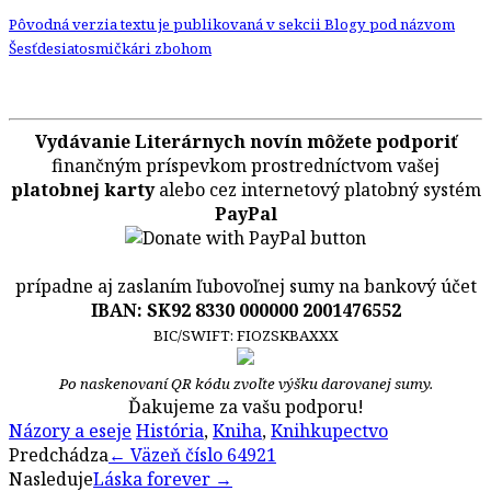
Pôvodná verzia textu je publikovaná v sekcii Blogy pod názvom
Šesťdesiatosmičkári zbohom
Vydávanie Literárnych novín môžete podporiť
finančným príspevkom prostredníctvom vašej
platobnej karty
alebo cez internetový platobný systém
PayPal
prípadne aj zaslaním ľubovoľnej sumy na bankový účet
IBAN: SK92 8330 000000 2001476552
BIC/SWIFT: FIOZSKBAXXX
Po naskenovaní QR kódu zvoľte výšku darovanej sumy.
Ďakujeme za vašu podporu!
Názory a eseje
História
,
Kniha
,
Knihkupectvo
Post
Predchádza
←
Väzeň číslo 64921
Nasleduje
Láska forever
→