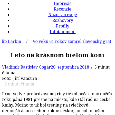
Impresie
Recenzie
Názory a eseje
Rozhovory
Profily
Infotainment
 Larkin
/
Vo veku 61 rokov zomrel slovenský grafik a il
Leto na krásnom bielom koni
Vladimír Rastislav Gogár
20. septembra 2018
/ 5 minút
čítania
Foto: Jiří Vančura
5
minút čítania
Prúd vody z prehrdzavenej ríny tiekol počas toho dažďa
roku pána 1981 presne na miesto, kde stál rad na české
knihy. Možno to už bol tréning na sviečkovú
demonštráciu o sedem rokov neskôr, no bol to tuším