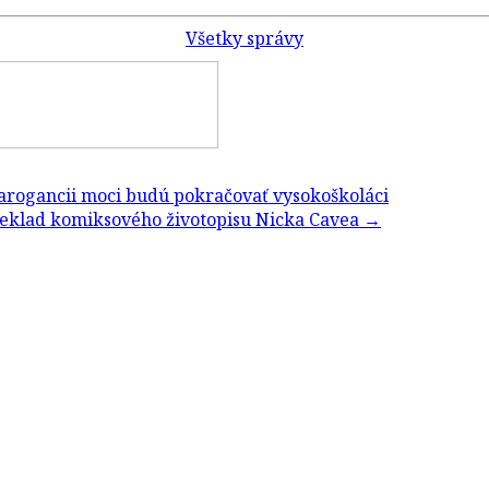
Všetky správy
 arogancii moci budú pokračovať vysokoškoláci
reklad komiksového životopisu Nicka Cavea
→