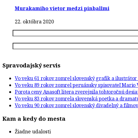
Murakamiho vietor medzi pinballmi
22. októbra 2020
Spravodajský servis
Vo veku 61 rokov zomrel slovenský grafik a ilustráto
Vo veku 89 rokov zomrel peruánsky spisovateľ Mario 
Porota ceny Anasoft litera zverejnila tohtoročnú desi
Vo veku 83 rokov zomrela slovenská poetka a drama
Vo veku 90 rokov zomrel slovenský divadelný a filmov
Kam a kedy do mesta
Žiadne udalosti