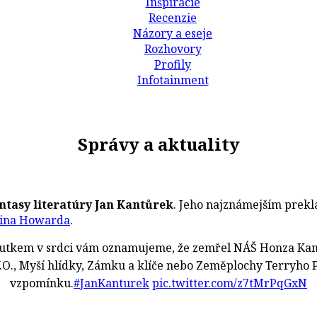
Inšpirácie
Recenzie
Názory a eseje
Rozhovory
Profily
Infotainment
T
Správy a aktuality
antasy literatúry Jan Kantůrek
. Jeho najznámejším prekl
wina Howarda
.
utkem v srdci vám oznamujeme, že zemřel NÁŠ Honza Kan
V.O., Myší hlídky, Zámku a klíče nebo Zeměplochy Terryho
vzpomínku.
#JanKanturek
pic.twitter.com/z7tMrPqGxN