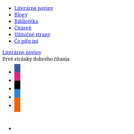
Literárne noviny
Blogy
Bibliotéka
Čitáreň
Užitočné strany
Čo píšu iní
Literárne noviny
Prvé stránky dobrého čítania