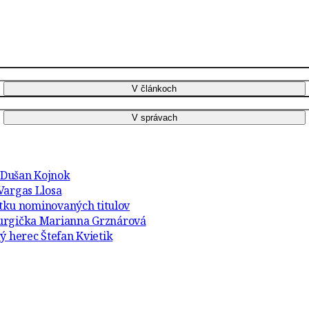
r Dušan Kojnok
Vargas Llosa
atku nominovaných titulov
turgička Marianna Grznárová
ý herec Štefan Kvietik