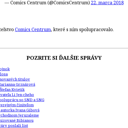
— Comics Centrum (@ComicsCentrum)
22. marca 2018
teľstvo
Comics Centrum
, které s ním spolupracovalo.
POZRITE SI ĎALŠIE SPRÁVY
Kojnok
losa
inovaných titulov
Marianna Grznárová
Štefan Kvietik
ateľa Li Jen-cheho
 spoluprácu so SND a SNG
 verejným činiteľom
 autorka Ivana Gibová
 východnom Jeruzaleme
anizované Bibianou
úry poslali list