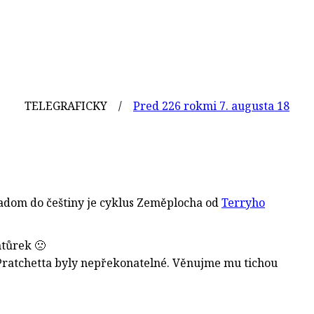
ELEGRAFICKY /
Pred 226 rokmi 7. augusta 1800 sa narod
adom do češtiny je cyklus Zeměplocha od
Terryho
tůrek 🙁
 Pratchetta byly nepřekonatelné. Věnujme mu tichou