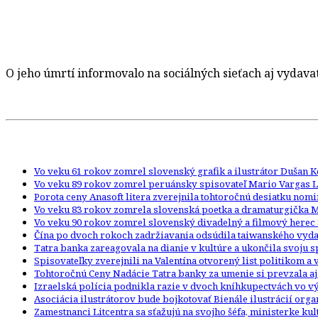
O jeho úmrtí informovalo na sociálných sieťach aj vydava
Vo veku 61 rokov zomrel slovenský grafik a ilustrátor Dušan 
Vo veku 89 rokov zomrel peruánsky spisovateľ Mario Vargas L
Porota ceny Anasoft litera zverejnila tohtoročnú desiatku nom
Vo veku 83 rokov zomrela slovenská poetka a dramaturgička 
Vo veku 90 rokov zomrel slovenský divadelný a filmový herec 
Čína po dvoch rokoch zadržiavania odsúdila taiwanského vydav
Tatra banka zareagovala na dianie v kultúre a ukončila svoju
Spisovateľky zverejnili na Valentína otvorený list politikom a
Tohtoročnú Ceny Nadácie Tatra banky za umenie si prevzala aj
Izraelská polícia podnikla razie v dvoch kníhkupectvách vo
Asociácia ilustrátorov bude bojkotovať Bienále ilustrácií org
Zamestnanci Litcentra sa sťažujú na svojho šéfa, ministerke kult