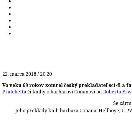
22. marca 2018 / 20:20
Vo veku 69 rokov zomrel český prekladateľ sci-fi a f
Pratchetta
či knihy o barbarovi Conanovi od
Roberta Er
Se zárm
Jeho překlady knih barbara Conana, Hellboye, Ú.P.