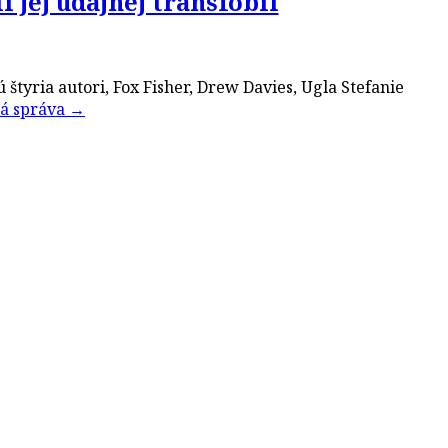
 jej údajnej transfóbii
štyria autori, Fox Fisher, Drew Davies, Ugla Stefanie
lá správa
→