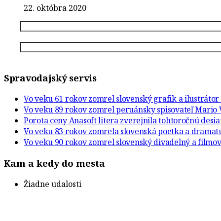
22. októbra 2020
Spravodajský servis
Vo veku 61 rokov zomrel slovenský grafik a ilustráto
Vo veku 89 rokov zomrel peruánsky spisovateľ Mario 
Porota ceny Anasoft litera zverejnila tohtoročnú desi
Vo veku 83 rokov zomrela slovenská poetka a drama
Vo veku 90 rokov zomrel slovenský divadelný a filmov
Kam a kedy do mesta
Žiadne udalosti