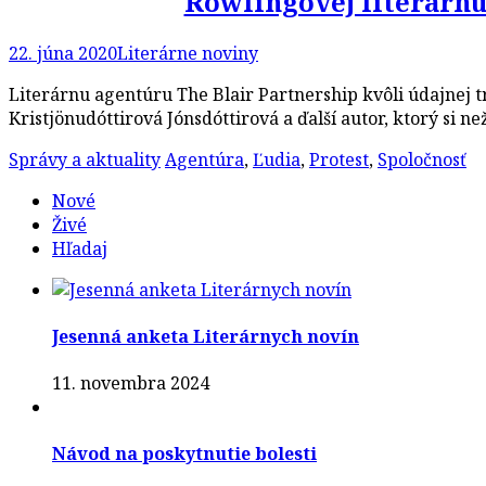
Rowlingovej literárnu 
22. júna 2020
Literárne noviny
Literárnu agentúru The Blair Partnership kvôli údajnej tr
Kristjönudóttirová Jónsdóttirová a ďalší autor, ktorý si n
Správy a aktuality
Agentúra
,
Ľudia
,
Protest
,
Spoločnosť
Nové
Živé
Hľadaj
Jesenná anketa Literárnych novín
11. novembra 2024
Návod na poskytnutie bolesti