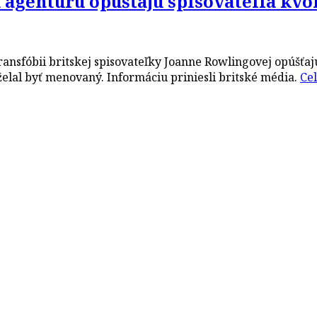
agentúru opúšťajú spisovatelia kvôli
ansfóbii britskej spisovateľky Joanne Rowlingovej opúšťajú 
eželal byť menovaný. Informáciu priniesli britské média.
Ce