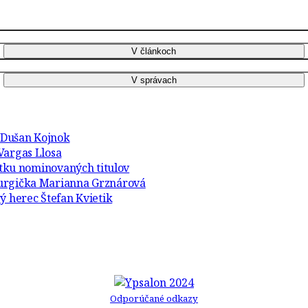
r Dušan Kojnok
Vargas Llosa
atku nominovaných titulov
turgička Marianna Grznárová
ý herec Štefan Kvietik
Odporúčané odkazy