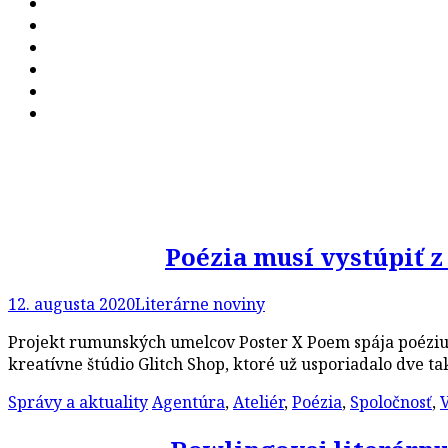
Poézia musí vystúpiť z
12. augusta 2020
Literárne noviny
Projekt rumunských umelcov Poster X Poem spája poéziu s
kreatívne štúdio Glitch Shop, ktoré už usporiadalo dve ta
Správy a aktuality
Agentúra
,
Ateliér
,
Poézia
,
Spoločnosť
,