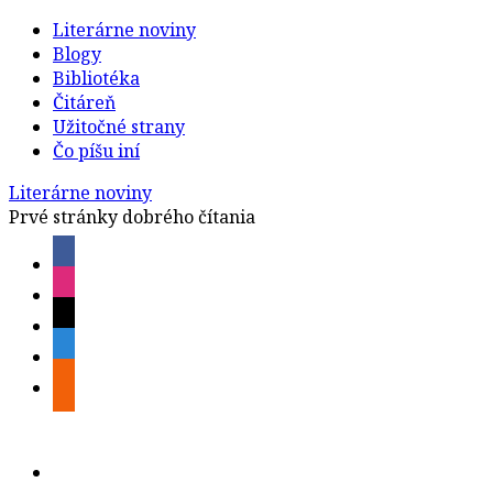
Literárne noviny
Blogy
Bibliotéka
Čitáreň
Užitočné strany
Čo píšu iní
Literárne noviny
Prvé stránky dobrého čítania