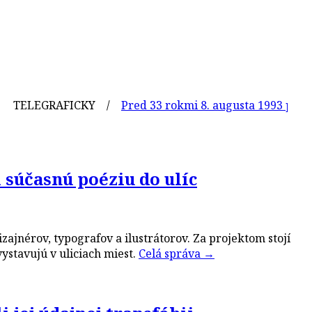
LEGRAFICKY /
Pred 33 rokmi 8. augusta 1993 pochovali
 súčasnú poéziu do ulíc
jnérov, typografov a ilustrátorov. Za projektom stojí
ystavujú v uliciach miest.
Celá správa
→