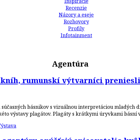
Inšpirácie
Recenzie
Názory a eseje
Rozhovory
Profily
Infotainment
TE
Agentúra
 kníh, rumunskí výtvarníci preniesli
účasných básnikov s vizuálnou interpretáciou mladých diza
kéto výstavy plagátov. Plagáty s krátkymi úryvkami básní v
Výstava