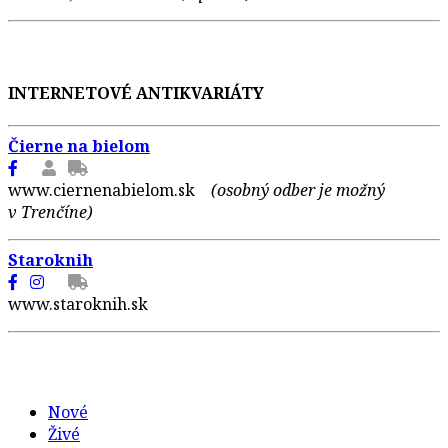
INTERNETOVÉ ANTIKVARIÁTY
Čierne na bielom
www.ciernenabielom.sk
(osobný odber je možný
v Trenčíne)
Staroknih
www.staroknih.sk
Nové
Živé