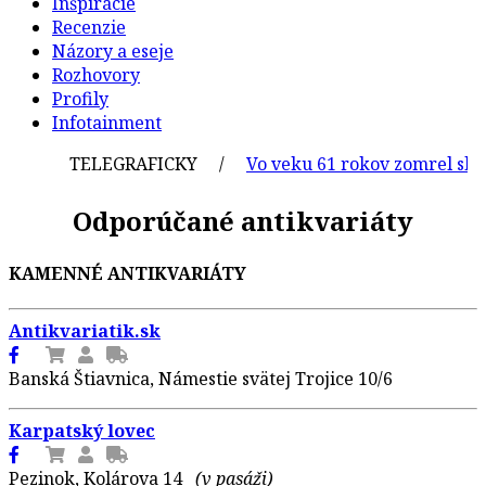
Inšpirácie
Recenzie
Názory a eseje
Rozhovory
Profily
Infotainment
TELEGRAFICKY /
Vo veku 61 rokov zomrel sloven
Odporúčané antikvariáty
KAMENNÉ ANTIKVARIÁTY
Antikvariatik.sk
Banská Štiavnica, Námestie svätej Trojice 10/6
Karpatský lovec
Pezinok, Kolárova 14
(v pasáži)