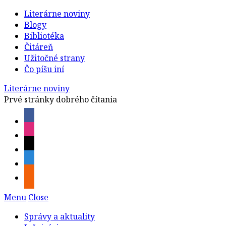
Literárne noviny
Blogy
Bibliotéka
Čitáreň
Užitočné strany
Čo píšu iní
Literárne noviny
Prvé stránky dobrého čítania
Menu
Close
Správy a aktuality