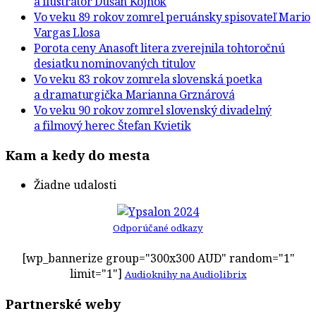
a ilustrátor Dušan Kojnok
Vo veku 89 rokov zomrel peruánsky spisovateľ Mario
Vargas Llosa
Porota ceny Anasoft litera zverejnila tohtoročnú
desiatku nominovaných titulov
Vo veku 83 rokov zomrela slovenská poetka
a dramaturgička Marianna Grznárová
Vo veku 90 rokov zomrel slovenský divadelný
a filmový herec Štefan Kvietik
Kam a kedy do mesta
Žiadne udalosti
Odporúčané odkazy
[wp_bannerize group="300x300 AUD" random="1"
limit="1"]
Audioknihy na Audiolibrix
Partnerské weby